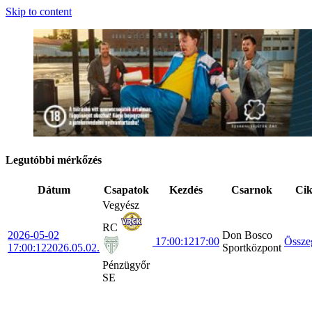
Skip to content
Legutóbbi mérkőzés
Dátum
Csapatok
Kezdés
Csarnok
Ci
Vegyész
RC
2026-05-02
Don Bosco
17:00:12
17:00
Össze
17:00:12
2026.05.02.
Sportközpont
Pénzügyőr
SE