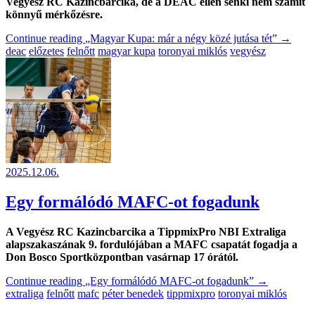
Vegyész RC Kazincbarcika, de a DEAC ellen senki nem számít
könnyű mérkőzésre.
Continue reading
„Magyar Kupa: már a négy közé jutása tét”
→
deac
előzetes
felnőtt
magyar kupa
toronyai miklós
vegyész
2025.12.06.
Egy formálódó MAFC-ot fogadunk
A Vegyész RC Kazincbarcika a TippmixPro NBI Extraliga
alapszakaszának 9. fordulójában a MAFC csapatát fogadja a
Don Bosco Sportközpontban vasárnap 17 órától.
Continue reading
„Egy formálódó MAFC-ot fogadunk”
→
extraliga
felnőtt
mafc
péter benedek
tippmixpro
toronyai miklós