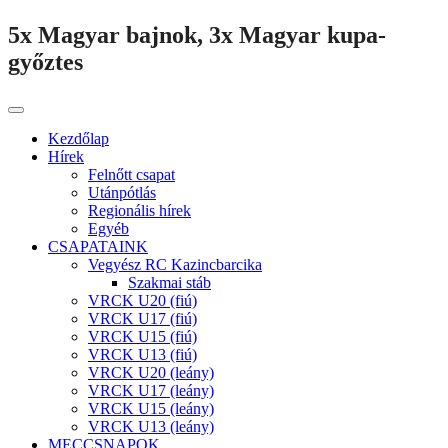
5x Magyar bajnok, 3x Magyar kupa-
győztes
Kezdőlap
Hírek
Felnőtt csapat
Utánpótlás
Regionális hírek
Egyéb
CSAPATAINK
Vegyész RC Kazincbarcika
Szakmai stáb
VRCK U20 (fiú)
VRCK U17 (fiú)
VRCK U15 (fiú)
VRCK U13 (fiú)
VRCK U20 (leány)
VRCK U17 (leány)
VRCK U15 (leány)
VRCK U13 (leány)
MECCSNAPOK