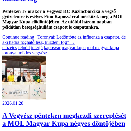
Pénteken 17 órakor a Vegyész RC Kazincbarcika a végső
győzelemre is esélyes Fino Kaposvárral mérkőzik meg a MOL
Magyar Kupa elődöntőjében. Az utóbbi három napban
példátlan betegséghullám csapott le csapatunkra.
Continue reading
„Toronyai: Ledöntötte az influenza a csapatot, de
aki hadra fogható lesz, küzdeni fog”
→
előzetes
felnőtt
interjú
kaposvár
magyar kupa
mol magyar kupa
toronyai miklós
vegyész
2026.01.28.
A Vegyész pénteken megkezdi szereplését
a MOL Magyar Kupa négyes döntőjében