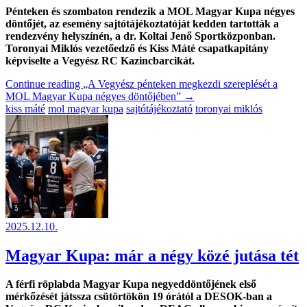
Pénteken és szombaton rendezik a MOL Magyar Kupa négyes
döntőjét, az esemény sajtótájékoztatóját kedden tartották a
rendezvény helyszínén, a dr. Koltai Jenő Sportközponban.
Toronyai Miklós vezetőedző és Kiss Máté csapatkapitány
képviselte a Vegyész RC Kazincbarcikát.
Continue reading
„A Vegyész pénteken megkezdi szereplését a
MOL Magyar Kupa négyes döntőjében”
→
kiss máté
mol magyar kupa
sajtótájékoztató
toronyai miklós
2025.12.10.
Magyar Kupa: már a négy közé jutása tét
A férfi röplabda Magyar Kupa negyeddöntőjének első
mérkőzését játssza csütörtökön 19 órától a DESOK-ban a