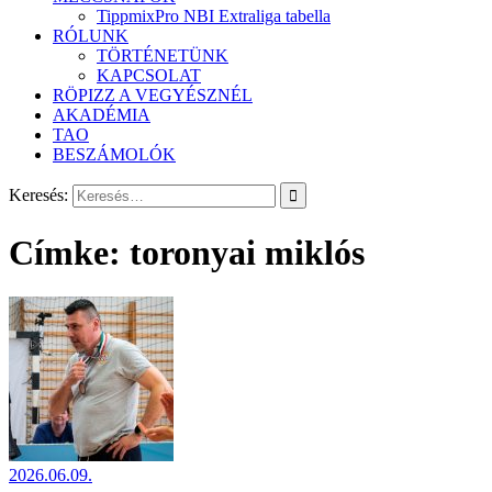
TippmixPro NBI Extraliga tabella
RÓLUNK
TÖRTÉNETÜNK
KAPCSOLAT
RÖPIZZ A VEGYÉSZNÉL
AKADÉMIA
TAO
BESZÁMOLÓK
Keresés:
Címke:
toronyai miklós
2026.06.09.