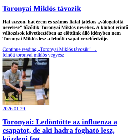
Toronyai Miklós távozik
Hat szezon, hat érem és számos fiatal játékos „válogatottá
nevelése”
fűződik Toronyai Miklós nevéhez. A klubot érintő
változások következtében az előttünk álló idényben nem
Toronyai Miklós lesz a felnőtt csapat vezetőedzője.
Continue reading
„Toronyai Miklós távozik”
→
felnőtt
toronyai miklós
vegyész
2026.01.29.
Toronyai: Ledöntötte az influenza a
csapatot, de aki hadra fogható lesz,
küzdeni fog