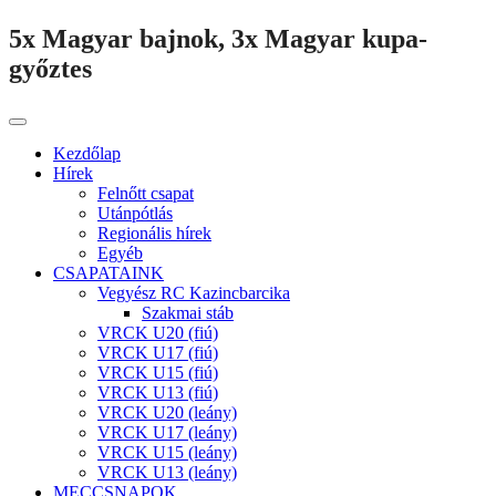
5x Magyar bajnok, 3x Magyar kupa-
győztes
Kezdőlap
Hírek
Felnőtt csapat
Utánpótlás
Regionális hírek
Egyéb
CSAPATAINK
Vegyész RC Kazincbarcika
Szakmai stáb
VRCK U20 (fiú)
VRCK U17 (fiú)
VRCK U15 (fiú)
VRCK U13 (fiú)
VRCK U20 (leány)
VRCK U17 (leány)
VRCK U15 (leány)
VRCK U13 (leány)
MECCSNAPOK