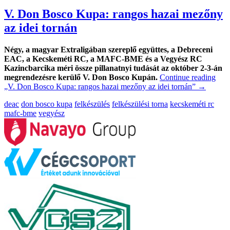
V. Don Bosco Kupa: rangos hazai mezőny
az idei tornán
Négy, a magyar Extraligában szereplő együttes, a Debreceni
EAC, a Kecskeméti RC, a MAFC-BME és a Vegyész RC
Kazincbarcika méri össze pillanatnyi tudását az október 2-3-án
megrendezésre kerülő V. Don Bosco Kupán.
Continue reading
„V. Don Bosco Kupa: rangos hazai mezőny az idei tornán”
→
deac
don bosco kupa
felkészülés
felkészülési torna
kecskeméti rc
mafc-bme
vegyész