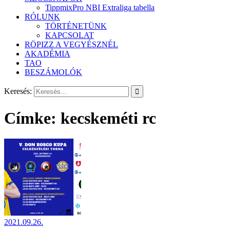
TippmixPro NBI Extraliga tabella
RÓLUNK
TÖRTÉNETÜNK
KAPCSOLAT
RÖPIZZ A VEGYÉSZNÉL
AKADÉMIA
TAO
BESZÁMOLÓK
Keresés:
Címke:
kecskeméti rc
2021.09.26.