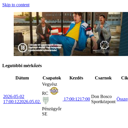
Skip to content
Legutóbbi mérkőzés
Dátum
Csapatok
Kezdés
Csarnok
Ci
Vegyész
RC
2026-05-02
Don Bosco
17:00:12
17:00
Össze
17:00:12
2026.05.02.
Sportközpont
Pénzügyőr
SE