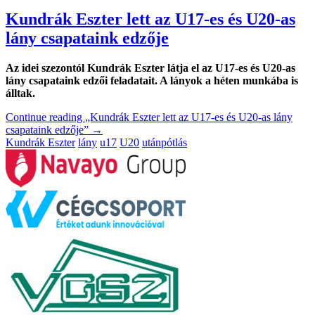
Kundrák Eszter lett az U17-es és U20-as
lány csapataink edzője
Az idei szezontól Kundrák Eszter látja el az U17-es és U20-as
lány csapataink edzői feladatait. A lányok a héten munkába is
álltak.
Continue reading
„Kundrák Eszter lett az U17-es és U20-as lány
csapataink edzője”
→
Kundrák Eszter
lány
u17
U20
utánpótlás