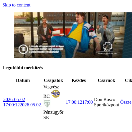
Skip to content
Legutóbbi mérkőzés
Dátum
Csapatok
Kezdés
Csarnok
Ci
Vegyész
RC
2026-05-02
Don Bosco
17:00:12
17:00
Össze
17:00:12
2026.05.02.
Sportközpont
Pénzügyőr
SE