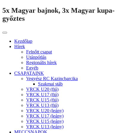
5x Magyar bajnok, 3x Magyar kupa-
győztes
Kezdőlap
Hírek
Felnőtt csapat
Utánpótlás
Regionális hírek
Egyéb
CSAPATAINK
Vegyész RC Kazincbarcika
Szakmai stáb
VRCK U20 (fiú)
VRCK U17 (fiú)
VRCK U15 (fiú)
VRCK U13 (fiú)
VRCK U20 (leány)
VRCK U17 (leány)
VRCK U15 (leány)
VRCK U13 (leány)
MECCSNAPOK