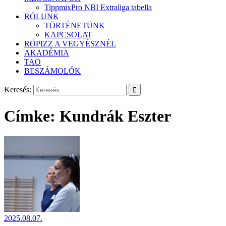
TippmixPro NBI Extraliga tabella
RÓLUNK
TÖRTÉNETÜNK
KAPCSOLAT
RÖPIZZ A VEGYÉSZNÉL
AKADÉMIA
TAO
BESZÁMOLÓK
Keresés:
Címke:
Kundrák Eszter
2025.08.07.