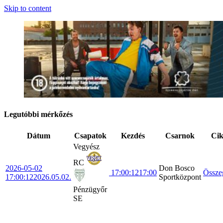
Skip to content
Legutóbbi mérkőzés
Dátum
Csapatok
Kezdés
Csarnok
Ci
Vegyész
RC
2026-05-02
Don Bosco
17:00:12
17:00
Össze
17:00:12
2026.05.02.
Sportközpont
Pénzügyőr
SE