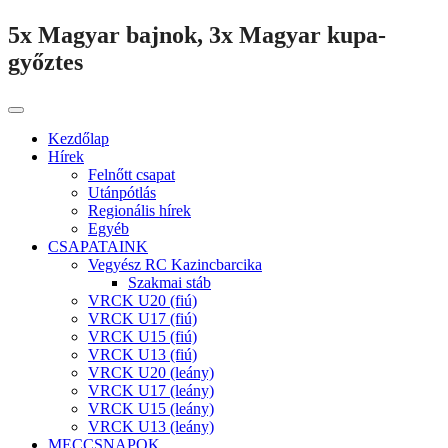
5x Magyar bajnok, 3x Magyar kupa-
győztes
Kezdőlap
Hírek
Felnőtt csapat
Utánpótlás
Regionális hírek
Egyéb
CSAPATAINK
Vegyész RC Kazincbarcika
Szakmai stáb
VRCK U20 (fiú)
VRCK U17 (fiú)
VRCK U15 (fiú)
VRCK U13 (fiú)
VRCK U20 (leány)
VRCK U17 (leány)
VRCK U15 (leány)
VRCK U13 (leány)
MECCSNAPOK