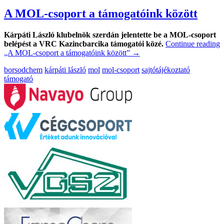
A MOL-csoport a támogatóink között
Kárpáti László klubelnök szerdán jelentette be a MOL-csoport
belépést a VRC Kazincbarcika támogatói közé.
Continue reading
„A MOL-csoport a támogatóink között”
→
borsodchem
kárpáti lászló
mol
mol-csoport
sajtótájékoztató
támogató