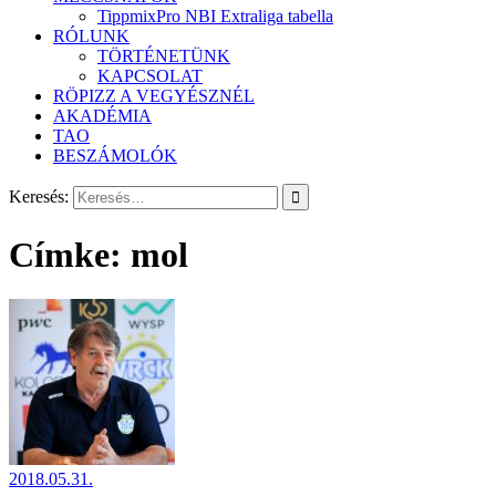
TippmixPro NBI Extraliga tabella
RÓLUNK
TÖRTÉNETÜNK
KAPCSOLAT
RÖPIZZ A VEGYÉSZNÉL
AKADÉMIA
TAO
BESZÁMOLÓK
Keresés:
Címke:
mol
2018.05.31.