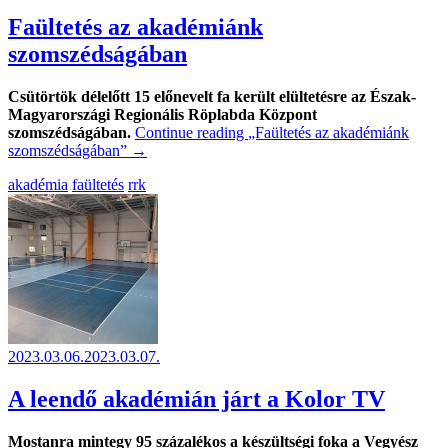
Faültetés az akadémiánk
szomszédságában
Csütörtök délelőtt 15 előnevelt fa került elültetésre az Észak-
Magyarországi Regionális Röplabda Központ
szomszédságában.
Continue reading
„Faültetés az akadémiánk
szomszédságában”
→
akadémia
faültetés
rrk
2023.03.06.
2023.03.07.
A leendő akadémián járt a Kolor TV
Mostanra mintegy 95 százalékos a készültségi foka a Vegyész