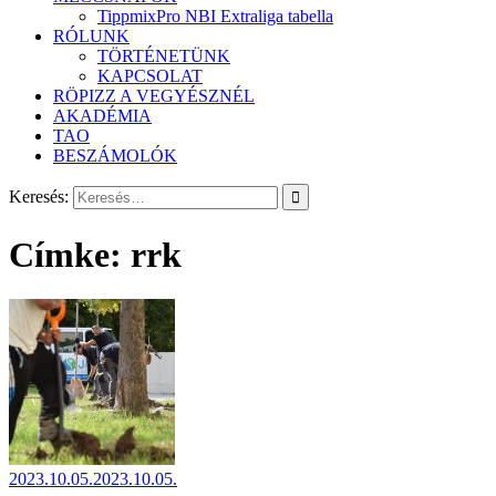
TippmixPro NBI Extraliga tabella
RÓLUNK
TÖRTÉNETÜNK
KAPCSOLAT
RÖPIZZ A VEGYÉSZNÉL
AKADÉMIA
TAO
BESZÁMOLÓK
Keresés:
Címke:
rrk
2023.10.05.
2023.10.05.