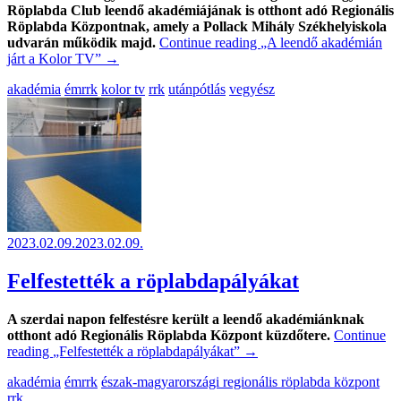
Röplabda Club leendő akadémiájának is otthont adó Regionális
Röplabda Központnak, amely a Pollack Mihály Székhelyiskola
udvarán működik majd.
Continue reading
„A leendő akadémián
járt a Kolor TV”
→
akadémia
émrrk
kolor tv
rrk
utánpótlás
vegyész
2023.02.09.
2023.02.09.
Felfestették a röplabdapályákat
A szerdai napon felfestésre került a leendő akadémiánknak
otthont adó Regionális Röplabda Központ küzdőtere.
Continue
reading
„Felfestették a röplabdapályákat”
→
akadémia
émrrk
észak-magyarországi regionális röplabda központ
rrk