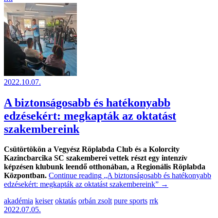
2022.10.07.
A biztonságosabb és hatékonyabb
edzésekért: megkapták az oktatást
szakembereink
Csütörtökön a Vegyész Röplabda Club és a Kolorcity
Kazincbarcika SC szakemberei vettek részt egy intenzív
képzésen klubunk leendő otthonában, a Regionális Röplabda
Központban.
Continue reading
„A biztonságosabb és hatékonyabb
edzésekért: megkapták az oktatást szakembereink”
→
akadémia
keiser
oktatás
orbán zsolt
pure sports
rrk
2022.07.05.