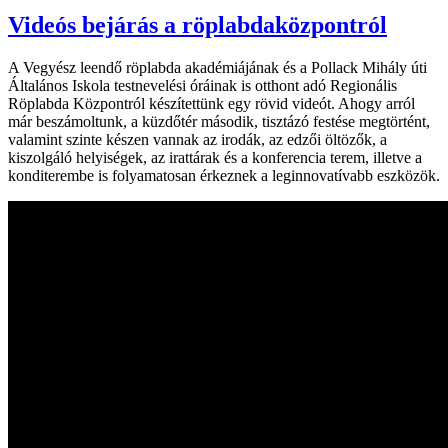
Videós bejárás a röplabdaközpontról
A Vegyész leendő röplabda akadémiájának és a Pollack Mihály úti
Általános Iskola testnevelési óráinak is otthont adó Regionális
Röplabda Központról készítettünk egy rövid videót. Ahogy arról
már beszámoltunk, a küzdőtér második, tisztázó festése megtörtént,
valamint szinte készen vannak az irodák, az edzői öltözők, a
kiszolgáló helyiségek, az irattárak és a konferencia terem, illetve a
konditerembe is folyamatosan érkeznek a leginnovatívabb eszközök.