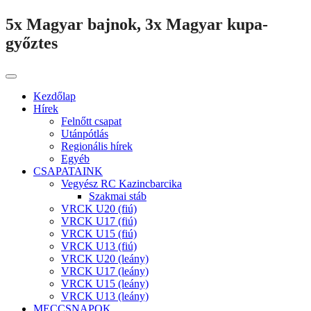
5x Magyar bajnok, 3x Magyar kupa-
győztes
Kezdőlap
Hírek
Felnőtt csapat
Utánpótlás
Regionális hírek
Egyéb
CSAPATAINK
Vegyész RC Kazincbarcika
Szakmai stáb
VRCK U20 (fiú)
VRCK U17 (fiú)
VRCK U15 (fiú)
VRCK U13 (fiú)
VRCK U20 (leány)
VRCK U17 (leány)
VRCK U15 (leány)
VRCK U13 (leány)
MECCSNAPOK