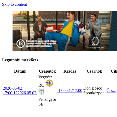
Skip to content
Legutóbbi mérkőzés
Dátum
Csapatok
Kezdés
Csarnok
Ci
Vegyész
RC
2026-05-02
Don Bosco
17:00:12
17:00
Össze
17:00:12
2026.05.02.
Sportközpont
Pénzügyőr
SE