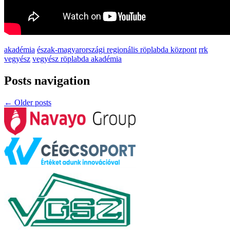
akadémia
észak-magyarországi regionális röplabda központ
rrk
vegyész
vegyész röplabda akadémia
Posts navigation
←
Older posts