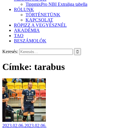
TippmixPro NBI Extraliga tabella
RÓLUNK
TÖRTÉNETÜNK
KAPCSOLAT
RÖPIZZ A VEGYÉSZNÉL
AKADÉMIA
TAO
BESZÁMOLÓK
Keresés:
Címke:
tarabus
2023.02.06.
2023.02.06.