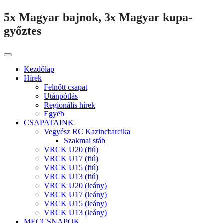
5x Magyar bajnok, 3x Magyar kupa-
győztes
Kezdőlap
Hírek
Felnőtt csapat
Utánpótlás
Regionális hírek
Egyéb
CSAPATAINK
Vegyész RC Kazincbarcika
Szakmai stáb
VRCK U20 (fiú)
VRCK U17 (fiú)
VRCK U15 (fiú)
VRCK U13 (fiú)
VRCK U20 (leány)
VRCK U17 (leány)
VRCK U15 (leány)
VRCK U13 (leány)
MECCSNAPOK