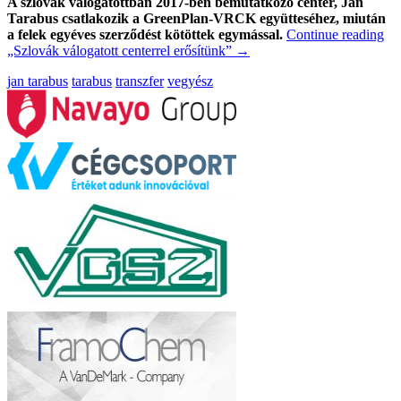
A szlovák válogatottban 2017-ben bemutatkozó center, Ján
Tarabus csatlakozik a GreenPlan-VRCK együtteséhez, miután
a felek egyéves szerződést kötöttek egymással.
Continue reading
„Szlovák válogatott centerrel erősítünk”
→
jan tarabus
tarabus
transzfer
vegyész