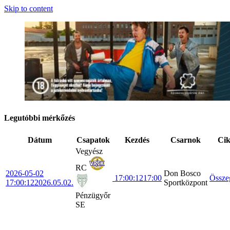
Skip to content
Legutóbbi mérkőzés
Dátum
Csapatok
Kezdés
Csarnok
Ci
Vegyész
RC
2026-05-02
Don Bosco
17:00:12
17:00
Össze
17:00:12
2026.05.02.
Sportközpont
Pénzügyőr
SE