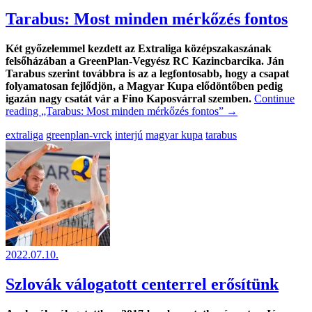
Tarabus: Most minden mérkőzés fontos
Két győzelemmel kezdett az Extraliga középszakaszának
felsőházában a GreenPlan-Vegyész RC Kazincbarcika. Ján
Tarabus szerint továbbra is az a legfontosabb, hogy a csapat
folyamatosan fejlődjön, a Magyar Kupa elődöntőben pedig
igazán nagy csatát vár a Fino Kaposvárral szemben.
Continue
reading
„Tarabus: Most minden mérkőzés fontos”
→
extraliga
greenplan-vrck
interjú
magyar kupa
tarabus
2022.07.10.
Szlovák válogatott centerrel erősítünk