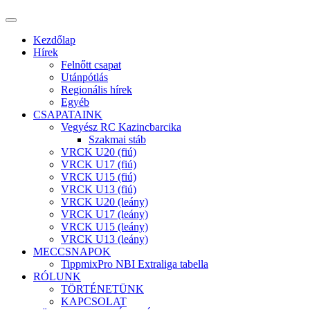
Kezdőlap
Hírek
Felnőtt csapat
Utánpótlás
Regionális hírek
Egyéb
CSAPATAINK
Vegyész RC Kazincbarcika
Szakmai stáb
VRCK U20 (fiú)
VRCK U17 (fiú)
VRCK U15 (fiú)
VRCK U13 (fiú)
VRCK U20 (leány)
VRCK U17 (leány)
VRCK U15 (leány)
VRCK U13 (leány)
MECCSNAPOK
TippmixPro NBI Extraliga tabella
RÓLUNK
TÖRTÉNETÜNK
KAPCSOLAT