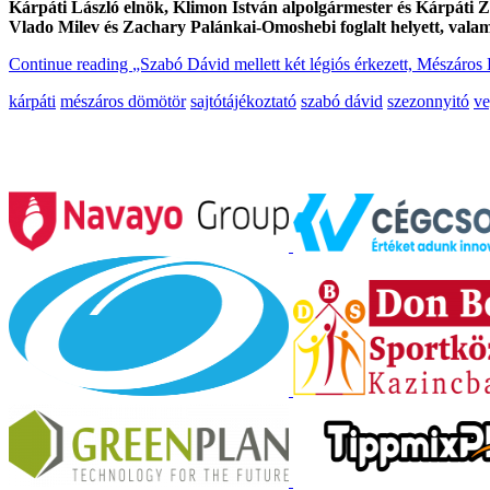
Kárpáti László elnök, Klimon István alpolgármester és Kárpáti Z
Vlado Milev és Zachary Palánkai-Omoshebi foglalt helyett, vala
Continue reading
„Szabó Dávid mellett két légiós érkezett, Mészáros 
kárpáti
mészáros dömötör
sajtótájékoztató
szabó dávid
szezonnyitó
ve