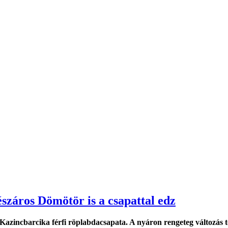
észáros Dömötör is a csapattal edz
Kazincbarcika férfi röplabdacsapata. A nyáron rengeteg változás tö