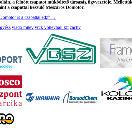
oltán, a felnőtt csapatot működtető társaság ügyvezetője. Mellett
mint a csapattal készülő Mészáros Dömötör.
Dömötör is a csapattal edz”
→
gyész
vlado milev
vrck volleyball kft
zachy