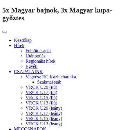
5x Magyar bajnok, 3x Magyar kupa-
győztes
Kezdőlap
Hírek
Felnőtt csapat
Utánpótlás
Regionális hírek
Egyéb
CSAPATAINK
Vegyész RC Kazincbarcika
Szakmai stáb
VRCK U20 (fiú)
VRCK U17 (fiú)
VRCK U15 (fiú)
VRCK U13 (fiú)
VRCK U20 (leány)
VRCK U17 (leány)
VRCK U15 (leány)
VRCK U13 (leány)
MECCSNAPOK