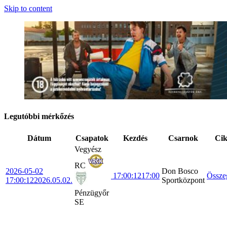
Skip to content
Legutóbbi mérkőzés
Dátum
Csapatok
Kezdés
Csarnok
Ci
Vegyész
RC
2026-05-02
Don Bosco
17:00:12
17:00
Össze
17:00:12
2026.05.02.
Sportközpont
Pénzügyőr
SE