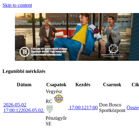
Skip to content
Legutóbbi mérkőzés
Dátum
Csapatok
Kezdés
Csarnok
Ci
Vegyész
RC
2026-05-02
Don Bosco
17:00:12
17:00
Össze
17:00:12
2026.05.02.
Sportközpont
Pénzügyőr
SE