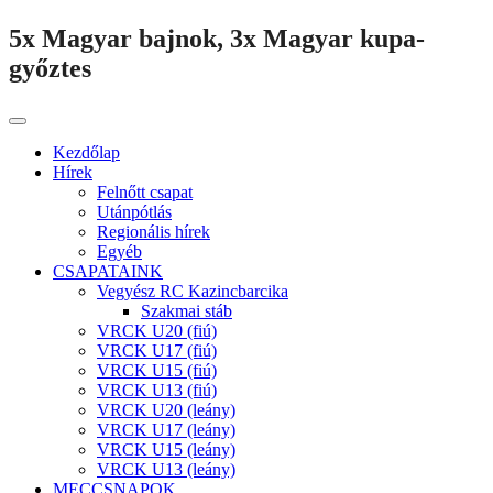
5x Magyar bajnok, 3x Magyar kupa-
győztes
Kezdőlap
Hírek
Felnőtt csapat
Utánpótlás
Regionális hírek
Egyéb
CSAPATAINK
Vegyész RC Kazincbarcika
Szakmai stáb
VRCK U20 (fiú)
VRCK U17 (fiú)
VRCK U15 (fiú)
VRCK U13 (fiú)
VRCK U20 (leány)
VRCK U17 (leány)
VRCK U15 (leány)
VRCK U13 (leány)
MECCSNAPOK