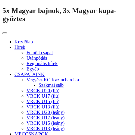
5x Magyar bajnok, 3x Magyar kupa-
győztes
Kezdőlap
Hírek
Felnőtt csapat
Utánpótlás
Regionális hírek
Egyéb
CSAPATAINK
Vegyész RC Kazincbarcika
Szakmai stáb
VRCK U20 (fiú)
VRCK U17 (fiú)
VRCK U15 (fiú)
VRCK U13 (fiú)
VRCK U20 (leány)
VRCK U17 (leány)
VRCK U15 (leány)
VRCK U13 (leány)
MECCSNAPOK