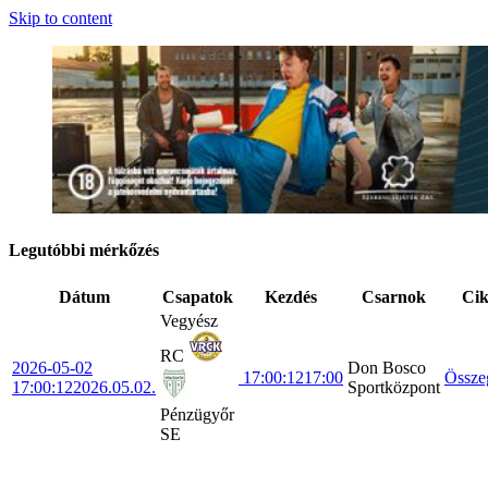
Skip to content
Legutóbbi mérkőzés
Dátum
Csapatok
Kezdés
Csarnok
Ci
Vegyész
RC
2026-05-02
Don Bosco
17:00:12
17:00
Össze
17:00:12
2026.05.02.
Sportközpont
Pénzügyőr
SE