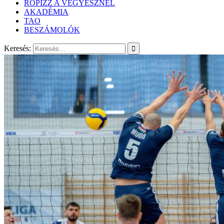
RÖPIZZ A VEGYÉSZNÉL
AKADÉMIA
TAO
BESZÁMOLÓK
Keresés: