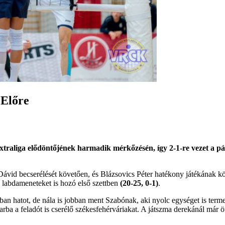
 Előre
xtraliga elődöntőjének harmadik mérkőzésén, így 2-1-re vezet a 
id becserélését követően, és Blázsovics Péter hatékony játékának kö
s labdameneteket is hozó első szettben
(20-25, 0-1)
.
kban hatot, de nála is jobban ment Szabónak, aki nyolc egységet is term
a a feladót is cserélő székesfehérváriakat. A játszma derekánál már öt 