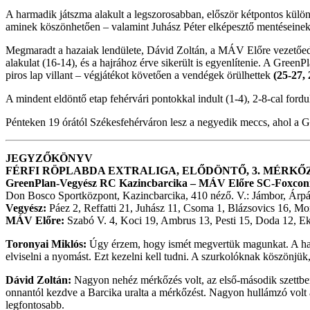
A harmadik játszma alakult a legszorosabban, először kétpontos külön
aminek köszönhetően – valamint Juhász Péter elképesztő mentéseinek
Megmaradt a hazaiak lendülete, Dávid Zoltán, a MÁV Előre vezetőedz
alakulat (16-14), és a hajrához érve sikerült is egyenlítenie. A Gre
piros lap villant – végjátékot követően a vendégek örülhettek
(25-27, 
A mindent eldöntő etap fehérvári pontokkal indult (1-4), 2-8-cal fordul
Pénteken 19 órától Székesfehérváron lesz a negyedik meccs, ahol a
JEGYZŐKÖNYV
FÉRFI RÖPLABDA EXTRALIGA, ELŐDÖNTŐ, 3. MÉRKŐ
GreenPlan-Vegyész RC Kazincbarcika – MÁV Előre SC-Foxconn 2-
Don Bosco Sportközpont, Kazincbarcika, 410 néző. V.: Jámbor, Árpá
Vegyész:
Páez 2, Reffatti 21, Juhász 11, Csoma 1, Blázsovics 16, Mo
MÁV Előre:
Szabó V. 4, Koci 19, Ambrus 13, Pesti 15, Doda 12, E
Toronyai Miklós:
Úgy érzem, hogy ismét megvertük magunkat. A harma
elviselni a nyomást. Ezt kezelni kell tudni. A szurkolóknak köszönjük,
Dávid Zoltán:
Nagyon nehéz mérkőzés volt, az első-második szettben t
onnantól kezdve a Barcika uralta a mérkőzést. Nagyon hullámzó volt a
legfontosabb.