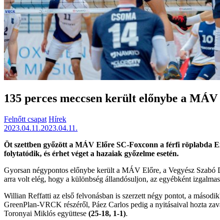
135 perces meccsen került előnybe a MÁV
Felnőtt csapat
Hírek
2023.04.11.
2023.04.11.
Öt szettben győzött a MÁV Előre SC-Foxconn a férfi röplabda E
folytatódik, és érhet véget a hazaiak győzelme esetén.
Gyorsan négypontos előnybe került a MÁV Előre, a Vegyész Szabó Dáv
arra volt elég, hogy a különbség állandósuljon, az egyébként izgalma
Willian Reffatti az első felvonásban is szerzett négy pontot, a másodi
GreenPlan-VRCK részéről, Páez Carlos pedig a nyitásaival hozta zavarb
Toronyai Miklós együttese
(25-18, 1-1)
.