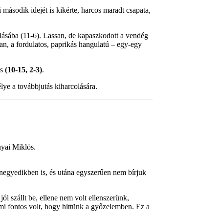
második idejét is kikérte, harcos maradt csapata,
lásába (11-6). Lassan, de kapaszkodott a vendég
an, a fordulatos, paprikás hangulatú – egy-egy
ás
(10-15, 2-3)
.
e a továbbjutás kiharcolására.
yai Miklós.
negyedikben is, és utána egyszerűen nem bírjuk
l szállt be, ellene nem volt ellenszerünk,
mi fontos volt, hogy hittünk a győzelemben. Ez a