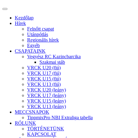
Kezdőlap
Hírek
Felnőtt csapat
Utánpótlás
Regionális hírek
Egyéb
CSAPATAINK
Vegyész RC Kazincbarcika
Szakmai stáb
VRCK U20 (fiú)
VRCK U17 (fiú)
VRCK U15 (fiú)
VRCK U13 (fiú)
VRCK U20 (leány)
VRCK U17 (leány)
VRCK U15 (leány)
VRCK U13 (leány)
MECCSNAPOK
TippmixPro NBI Extraliga tabella
RÓLUNK
TÖRTÉNETÜNK
KAPCSOLAT