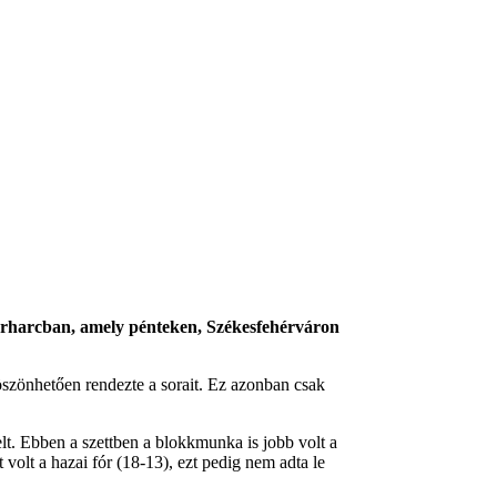
párharcban, amely pénteken, Székesfehérváron
szönhetően rendezte a sorait. Ez azonban csak
elt. Ebben a szettben a blokkmunka is jobb volt a
volt a hazai fór (18-13), ezt pedig nem adta le