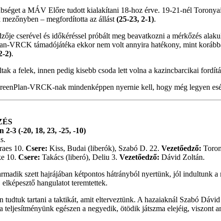
bséget a MÁV Előre tudott kialakítani 18-hoz érve. 19-21-nél Toronyai 
 mezőnyben – megfordította az állást
(25-23, 2-1)
.
ője cserével és időkéréssel próbált meg beavatkozni a mérkőzés alaku
enPlan-VRCK támadójátéka ekkor nem volt annyira hatékony, mint korább
2-2)
.
tak a felek, innen pedig kisebb csoda lett volna a kazincbarcikai fordít
 GreenPlan-VRCK-nak mindenképpen nyernie kell, hogy még legyen esély
ZÉS
3 (-20, 18, 23, -25, -10)
s.
raes 10.
Csere:
Kiss, Budai (liberók), Szabó D. 22.
Vezetőedző:
Toron
ke 10.
Csere:
Takács (liberó), Deliu 3.
Vezetőedző:
Dávid Zoltán.
dik szett hajrájában kétpontos hátrányból nyertünk, jól indultunk a 
 elképesztő hangulatot teremtettek.
udtuk tartani a taktikát, amit elterveztünk. A hazaiaknál Szabó Dávid jó
 teljesítményünk egészen a negyedik, ötödik játszma elejéig, viszont a