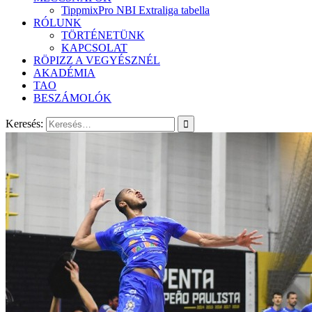
TippmixPro NBI Extraliga tabella
RÓLUNK
TÖRTÉNETÜNK
KAPCSOLAT
RÖPIZZ A VEGYÉSZNÉL
AKADÉMIA
TAO
BESZÁMOLÓK
Keresés: