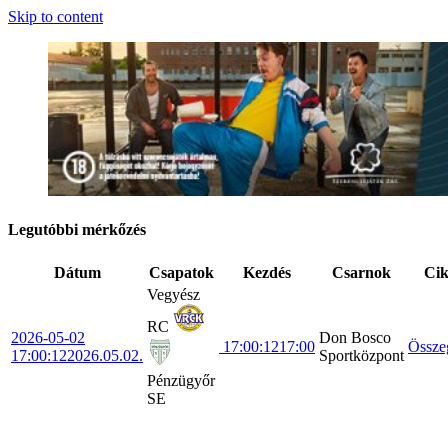
Skip to content
Legutóbbi mérkőzés
Dátum
Csapatok
Kezdés
Csarnok
Ci
Vegyész
RC
2026-05-02
Don Bosco
17:00:12
17:00
Össze
17:00:12
2026.05.02.
Sportközpont
Pénzügyőr
SE