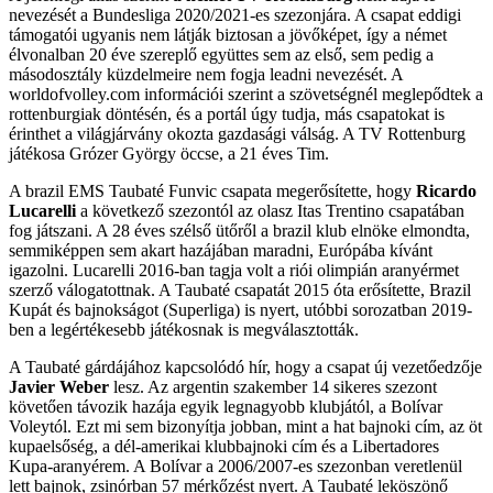
nevezését a Bundesliga 2020/2021-es szezonjára. A csapat eddigi
támogatói ugyanis nem látják biztosan a jövőképet, így a német
élvonalban 20 éve szereplő együttes sem az első, sem pedig a
másodosztály küzdelmeire nem fogja leadni nevezését. A
worldofvolley.com információi szerint a szövetségnél meglepődtek a
rottenburgiak döntésén, és a portál úgy tudja, más csapatokat is
érinthet a világjárvány okozta gazdasági válság. A TV Rottenburg
játékosa Grózer György öccse, a 21 éves Tim.
A brazil EMS Taubaté Funvic csapata megerősítette, hogy
Ricardo
Lucarelli
a következő szezontól az olasz Itas Trentino csapatában
fog játszani. A 28 éves szélső ütőről a brazil klub elnöke elmondta,
semmiképpen sem akart hazájában maradni, Európába kívánt
igazolni. Lucarelli 2016-ban tagja volt a riói olimpián aranyérmet
szerző válogatottnak. A Taubaté csapatát 2015 óta erősítette, Brazil
Kupát és bajnokságot (Superliga) is nyert, utóbbi sorozatban 2019-
ben a legértékesebb játékosnak is megválasztották.
A Taubaté gárdájához kapcsolódó hír, hogy a csapat új vezetőedzője
Javier Weber
lesz. Az argentin szakember 14 sikeres szezont
követően távozik hazája egyik legnagyobb klubjától, a Bolívar
Voleytól. Ezt mi sem bizonyítja jobban, mint a hat bajnoki cím, az öt
kupaelsőség, a dél-amerikai klubbajnoki cím és a Libertadores
Kupa-aranyérem. A Bolívar a 2006/2007-es szezonban veretlenül
lett bajnok, zsinórban 57 mérkőzést nyert. A Taubaté leköszönő