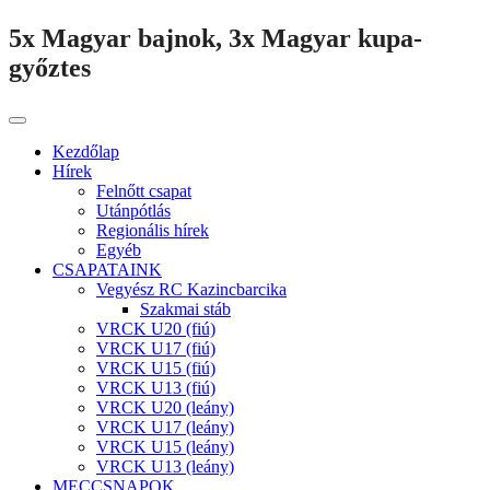
5x Magyar bajnok, 3x Magyar kupa-
győztes
Kezdőlap
Hírek
Felnőtt csapat
Utánpótlás
Regionális hírek
Egyéb
CSAPATAINK
Vegyész RC Kazincbarcika
Szakmai stáb
VRCK U20 (fiú)
VRCK U17 (fiú)
VRCK U15 (fiú)
VRCK U13 (fiú)
VRCK U20 (leány)
VRCK U17 (leány)
VRCK U15 (leány)
VRCK U13 (leány)
MECCSNAPOK