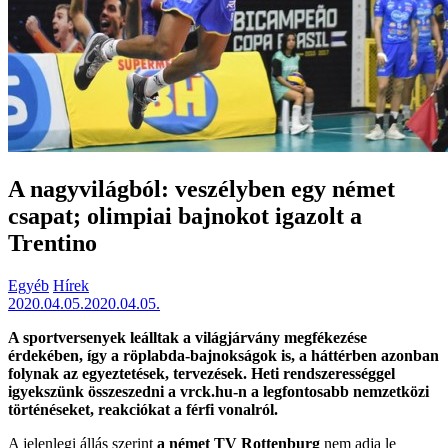
A nagyvilágból: veszélyben egy német
csapat; olimpiai bajnokot igazolt a
Trentino
Egyéb
Hírek
2020.04.05.
2020.04.05.
A sportversenyek leálltak a világjárvány megfékezése
érdekében, így a röplabda-bajnokságok is, a háttérben azonban
folynak az egyeztetések, tervezések. Heti rendszerességgel
igyekszünk összeszedni a vrck.hu-n a legfontosabb nemzetközi
történéseket, reakciókat a férfi vonalról.
A jelenlegi állás szerint
a német TV Rottenburg
nem adja le