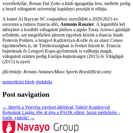
vezetőedzője, Renan Dal Zotto a klub igazgatója lesz, mellette pedig
a brazil válogatott szövetségi kapitányi posztját is ellátja.
A katari Al Rayyan SC csapatához szerződött a 2020/2021-es
szezonra a rutinos francia átló,
Antonin Rouzier
. A legutóbbi két
idényben a korábbi válogatott játékos a japán Toray Arrows gárdáját
erősítette, azt megelőzően játszott egyebek között a francia Stade
Poitevin Poitiers, a lengyel Kędzierzyn-Koźle és az olasz Cuneo
együttesében is, de Törökországban is éveket húzott le. Francia
bajnoknak és Lengyel Kupa-győztesnek is vallhatja magát,
válogatott szinten pedig Európa-bajnokságot (2015) és Világligát
(2015) is nyert.
(főcímkép: Renato Antunes/Maxx Sports Brasil/flickr.com)
nemzetközi hírek
röplabda
Post navigation
←
Interjú a Vegyész egykori átlójával, Valerij Kopilovval
Bajnokok Ligája: élje át újra a PAOK elleni, hazai mérkőzést –
fotók, videók!
→