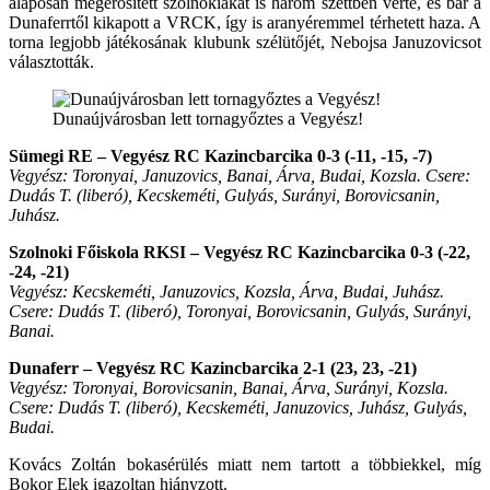
alaposan megerősített szolnokiakat is három szettben verte, és bár a
Dunaferrtől kikapott a VRCK, így is aranyéremmel térhetett haza. A
torna legjobb játékosának klubunk szélütőjét, Nebojsa Januzovicsot
választották.
Dunaújvárosban lett tornagyőztes a Vegyész!
Sümegi RE – Vegyész RC Kazincbarcika 0-3 (-11, -15, -7)
Vegyész: Toronyai, Januzovics, Banai, Árva, Budai, Kozsla. Csere:
Dudás T. (liberó), Kecskeméti, Gulyás, Surányi, Borovicsanin,
Juhász.
Szolnoki Főiskola RKSI – Vegyész RC Kazincbarcika 0-3 (-22,
-24, -21)
Vegyész: Kecskeméti, Januzovics, Kozsla, Árva, Budai, Juhász.
Csere: Dudás T. (liberó), Toronyai, Borovicsanin, Gulyás, Surányi,
Banai.
Dunaferr – Vegyész RC Kazincbarcika 2-1 (23, 23, -21)
Vegyész: Toronyai, Borovicsanin, Banai, Árva, Surányi, Kozsla.
Csere: Dudás T. (liberó), Kecskeméti, Januzovics, Juhász, Gulyás,
Budai.
Kovács Zoltán bokasérülés miatt nem tartott a többiekkel, míg
Bokor Elek igazoltan hiányzott.