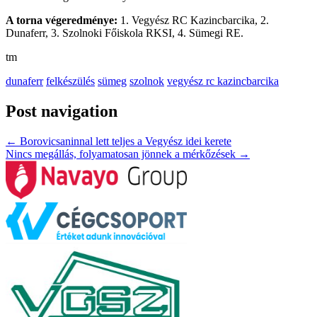
A torna végeredménye:
1. Vegyész RC Kazincbarcika, 2.
Dunaferr, 3. Szolnoki Főiskola RKSI, 4. Sümegi RE.
tm
dunaferr
felkészülés
sümeg
szolnok
vegyész rc kazincbarcika
Post navigation
←
Borovicsaninnal lett teljes a Vegyész idei kerete
Nincs megállás, folyamatosan jönnek a mérkőzések
→