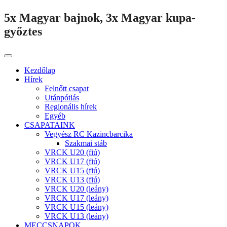
5x Magyar bajnok, 3x Magyar kupa-
győztes
Kezdőlap
Hírek
Felnőtt csapat
Utánpótlás
Regionális hírek
Egyéb
CSAPATAINK
Vegyész RC Kazincbarcika
Szakmai stáb
VRCK U20 (fiú)
VRCK U17 (fiú)
VRCK U15 (fiú)
VRCK U13 (fiú)
VRCK U20 (leány)
VRCK U17 (leány)
VRCK U15 (leány)
VRCK U13 (leány)
MECCSNAPOK