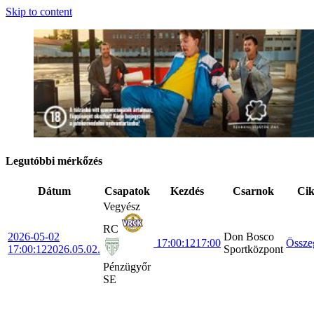
Skip to content
Legutóbbi mérkőzés
Dátum
Csapatok
Kezdés
Csarnok
Ci
Vegyész
RC
2026-05-02
Don Bosco
17:00:12
17:00
Össze
17:00:12
2026.05.02.
Sportközpont
Pénzügyőr
SE