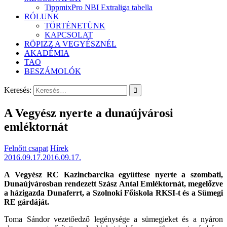
TippmixPro NBI Extraliga tabella
RÓLUNK
TÖRTÉNETÜNK
KAPCSOLAT
RÖPIZZ A VEGYÉSZNÉL
AKADÉMIA
TAO
BESZÁMOLÓK
Keresés:
A Vegyész nyerte a dunaújvárosi
emléktornát
Felnőtt csapat
Hírek
2016.09.17.
2016.09.17.
A Vegyész RC Kazincbarcika együttese nyerte a szombati,
Dunaújvárosban rendezett Szász Antal Emléktornát, megelőzve
a házigazda Dunaferrt, a Szolnoki Főiskola RKSI-t és a Sümegi
RE gárdáját.
Toma Sándor vezetőedző legénysége a sümegieket és a nyáron