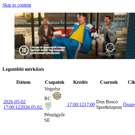
Skip to content
Legutóbbi mérkőzés
Dátum
Csapatok
Kezdés
Csarnok
Ci
Vegyész
RC
2026-05-02
Don Bosco
17:00:12
17:00
Össze
17:00:12
2026.05.02.
Sportközpont
Pénzügyőr
SE