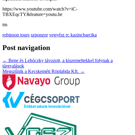
https://www.youtube.com/watch?v=iC-
TBXEqcTY&feature=youtu.be
tm
robinson tours
szponzor
vegyész rc kazincbarcika
Post navigation
←
Bene és Lehóczky távozott, a kiszemeltekkel folynak a
tárgyalások
Megszűnik a Kecskeméti Röplabda Kft.
→