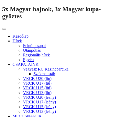
5x Magyar bajnok, 3x Magyar kupa-
győztes
Kezdőlap
Hírek
Felnőtt csapat
Utánpótlás
Regionális hírek
Egyéb
CSAPATAINK
Vegyész RC Kazincbarcika
Szakmai stáb
VRCK U20 (fiú)
VRCK U17 (fiú)
VRCK U15 (fiú)
VRCK U13 (fiú)
VRCK U20 (leány)
VRCK U17 (leány)
VRCK U15 (leány)
VRCK U13 (leány)
MECCSNAPOK