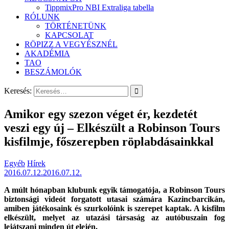
TippmixPro NBI Extraliga tabella
RÓLUNK
TÖRTÉNETÜNK
KAPCSOLAT
RÖPIZZ A VEGYÉSZNÉL
AKADÉMIA
TAO
BESZÁMOLÓK
Keresés:
Amikor egy szezon véget ér, kezdetét
veszi egy új – Elkészült a Robinson Tours
kisfilmje, főszerepben röplabdásainkkal
Egyéb
Hírek
2016.07.12.
2016.07.12.
A múlt hónapban klubunk egyik támogatója, a Robinson Tours
biztonsági videót forgatott utasai számára Kazincbarcikán,
amiben játékosaink és szurkolóink is szerepet kaptak. A kisfilm
elkészült, melyet az utazási társaság az autóbuszain fog
lejátszani minden út elején.