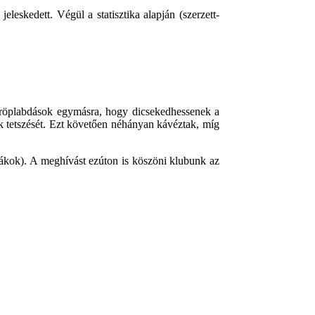
skedett. Végül a statisztika alapján (szerzett-
 a röplabdások egymásra, hogy dicsekedhessenek a
cok tetszését. Ezt követően néhányan kávéztak, míg
ovákok). A meghívást ezúton is köszöni klubunk az