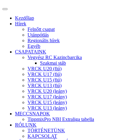
Kezdőlap
Hírek
Felnőtt csapat
Utánpótlás
Regionális hírek
Egyéb
CSAPATAINK
Vegyész RC Kazincbarcika
Szakmai stáb
VRCK U20 (fiú)
VRCK U17 (fiú)
VRCK U15 (fiú)
VRCK U13 (fiú)
VRCK U20 (leány)
VRCK U17 (leány)
VRCK U15 (leány)
VRCK U13 (leány)
MECCSNAPOK
TippmixPro NBI Extraliga tabella
RÓLUNK
TÖRTÉNETÜNK
KAPCSOLAT