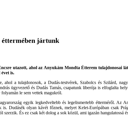
 éttermében jártunk
Encsre utazott, ahol az Anyukám Mondta Étterem tulajdonosai látt
évet is.
e, ahol a tulajdonosok, a Dudás-testvérek, Szabolcs és Szilárd, nagy
rás ügyvezető és Dudás Tamás, csapatunk liberója is elfoglalta helyét
e folyamán le sem vettek magukról.
Magyarország egyik legkedveltebb és legelismertebb étterméről. Az
ak is. Dudásék olyan kávét főznek, melyet Kelet-Európában csak Prá
 szerzik. És ez csak két dolog a sok közül, ami igazán hangulatossá és