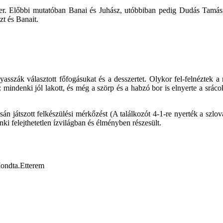
 Előbbi mutatóban Banai és Juhász, utóbbiban pedig Dudás Tamás jele
zt és Banait.
yasszák választott főfogásukat és a desszertet. Olykor fel-felnéztek
: mindenki jól lakott, és még a szörp és a habzó bor is elnyerte a srá
sán játszott felkészülési mérkőzést (A találkozót 4-1-re nyerték a szl
 felejthetetlen ízvilágban és élményben részesült.
ondta.Etterem