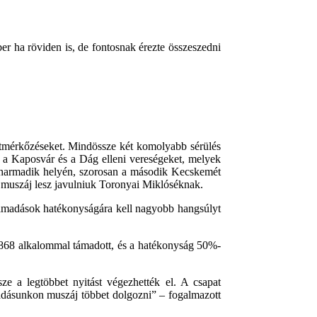
er ha röviden is, de fontosnak érezte összeszedni
a tétmérkőzéseket. Mindössze két komolyabb sérülés
 a Kaposvár és a Dág elleni vereségeket, melyek
la harmadik helyén, szorosan a második Kecskemét
an muszáj lesz javulniuk Toronyai Miklóséknak.
támadások hatékonyságára kell nagyobb hangsúlyt
 868 alkalommal támadott, és a hatékonyság 50%-
e a legtöbbet nyitást végezhették el. A csapat
adásunkon muszáj többet dolgozni” – fogalmazott