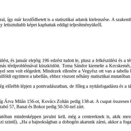
al, így már kezdődhetett is a statisztikai adatok kielemzése. A szakemb
gy letisztultabb képet kaphattak eddigi teljesítményükről.
lést, és január elejéig 196 edzést tudott le, plusz a felkészülési és 
Tamás térdproblémával küszködött. Toma Sándor kiemelte a Kecskemét,
nyel sem volt elégedett. Mindezek ellenére a Vegyész ott van a tabel
lföldi együttest a tabellán, ehhez viszont néhány statisztikai mutatób
 előrébb lépjen a pontvadászatban, de főleg a nyitásfogadásra és a 
íg Árva Milán 156-ot, Kovács Zoltán pedig 138-at. A csapat összesen
Szabó 57, Banai és Bokor pedig 50-50-nel zárt.
tóban mindenképpen javulni kell, még a centereknek is, akik messz
i szintű). „Ha a bajnokságban a dobogón akarunk zárni, akkor a fog