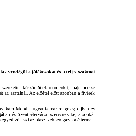
ák vendégül a játékosokat és a teljes szakmai
 szeretettel köszöntöttek mindenkit, majd persze
 az asztalnál. Az előétel előtt azonban a fivérek
 Anyukám Mondta ugyanis már rengeteg díjban és
gában és Szentpéterváron szereznek be, a sonkát
 egyedivé teszi az olasz ízekben gazdag éttermet.