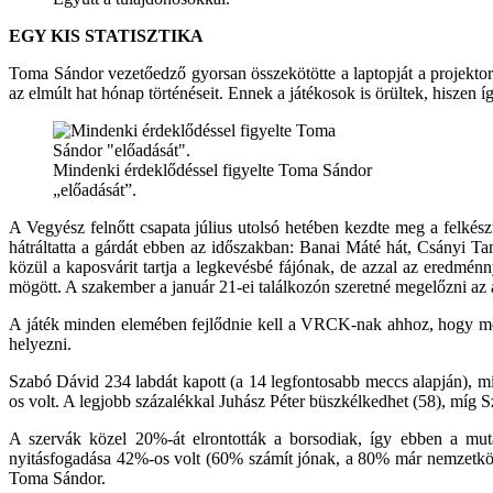
EGY KIS STATISZTIKA
Toma Sándor vezetőedző gyorsan összekötötte a laptopját a projektorr
az elmúlt hat hónap történéseit. Ennek a játékosok is örültek, hiszen í
Mindenki érdeklődéssel figyelte Toma Sándor
„előadását”.
A Vegyész felnőtt csapata július utolsó hetében kezdte meg a felkészü
hátráltatta a gárdát ebben az időszakban: Banai Máté hát, Csányi 
közül a kaposvárit tartja a legkevésbé fájónak, de azzal az eredmén
mögött. A szakember a január 21-ei találkozón szeretné megelőzni az a
A játék minden elemében fejlődnie kell a VRCK-nak ahhoz, hogy még
helyezni.
Szabó Dávid 234 labdát kapott (a 14 legfontosabb meccs alapján), m
os volt. A legjobb százalékkal Juhász Péter büszkélkedhet (58), míg 
A szervák közel 20%-át elrontották a borsodiak, így ebben a muta
nyitásfogadása 42%-os volt (60% számít jónak, a 80% már nemzetköz
Toma Sándor.