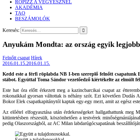
RÖPIZZ A VEGYÉSZNÉL
AKADÉMIA
TAO
BESZÁMOLÓK
Keresés:
Anyukám Mondta: az ország egyik legjobb
Felnőtt csapat
Hírek
2016.01.15.
2016.01.15.
Kedd este a férfi röplabda NB I-ben szereplő felnőtt csapatunk 
stábot. Egyúttal Toma Sándor vezetőedző kiértékelte az elmúlt fél 
Este hat óra előtt érkezett meg a kazincbarcikai csapat az étteremb
rokonaikkal gyorsan váltottak is néhány szót. Ezt követően Dudás And
Bokor Elek csapatkapitánytól kaptak egy-egy mezt, amit az egész est
Az előétel elfogyasztása után érdekességeket hallgathattunk meg 
kitüntetésben részesült, köszönhetően a testvérek minőségmániáján
pedig Olaszországból, az AC Milan labdarúgócsapatának beszállítójától
Együtt a tulajdonosokkal.