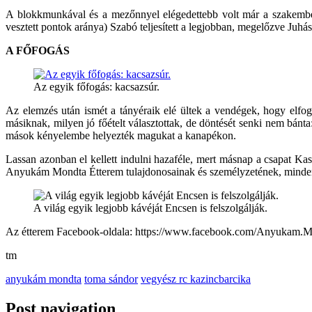
A blokkmunkával és a mezőnnyel elégedettebb volt már a szakember.
vesztett pontok aránya) Szabó teljesített a legjobban, megelőzve Juhás
A FŐFOGÁS
Az egyik főfogás: kacsazsúr.
Az elemzés után ismét a tányéraik elé ültek a vendégek, hogy elfog
másiknak, milyen jó főételt választottak, de döntését senki nem bánta
mások kényelembe helyezték magukat a kanapékon.
Lassan azonban el kellett indulni hazaféle, mert másnap a csapat Kas
Anyukám Mondta Étterem tulajdonosainak és személyzetének, mindenki
A világ egyik legjobb kávéját Encsen is felszolgálják.
Az étterem Facebook-oldala: https://www.facebook.com/Anyukam.M
tm
anyukám mondta
toma sándor
vegyész rc kazincbarcika
Post navigation