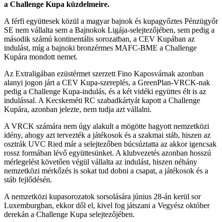
a Challenge Kupa küzdelmeire.
A férfi együttesek közül a magyar bajnok és kupagyőztes Pénzügyőr
SE nem vállalta sem a Bajnokok Ligája-selejtezőjében, sem pedig a
második számú kontinentális sorozatban, a CEV Kupában az
indulást, míg a bajnoki bronzérmes MAFC-BME a Challenge
Kupára mondott nemet.
Az Extraligában ezüstérmet szerzett Fino Kaposvárnak azonban
alanyi jogon járt a CEV Kupa-szereplés, a GreenPlan-VRCK-nak
pedig a Challenge Kupa-indulás, és a két vidéki együttes élt is az
indulással. A Kecskeméti RC szabadkártyát kapott a Challenge
Kupára, azonban jelezte, nem tudja azt vállalni.
A VRCK számára nem úgy alakult a mögötte hagyott nemzetközi
idény, ahogy azt tervezték a játékosok és a szakmai stáb, hiszen az
osztrák UVC Ried már a selejtezőben búcsúztatta az akkor igencsak
rossz formában lévő együttesünket. A klubvezetés azonban hosszú
mérlegelést követően végül vállalta az indulást, hiszen néhány
nemzetközi mérkőzés is sokat tud dobni a csapat, a játékosok és a
stáb fejlődésén.
A nemzetközi kupasorozatok sorsolására június 28-án kerül sor
Luxemburgban, ekkor dől el, kivel fog játszani a Vegyész október
derekán a Challenge Kupa selejtezőjében.