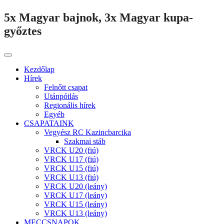
5x Magyar bajnok, 3x Magyar kupa-
győztes
Kezdőlap
Hírek
Felnőtt csapat
Utánpótlás
Regionális hírek
Egyéb
CSAPATAINK
Vegyész RC Kazincbarcika
Szakmai stáb
VRCK U20 (fiú)
VRCK U17 (fiú)
VRCK U15 (fiú)
VRCK U13 (fiú)
VRCK U20 (leány)
VRCK U17 (leány)
VRCK U15 (leány)
VRCK U13 (leány)
MECCSNAPOK