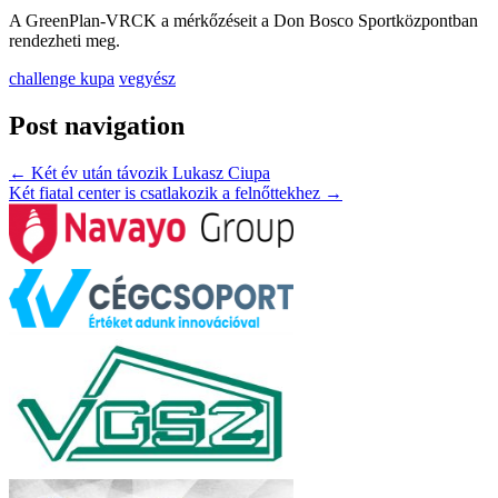
A GreenPlan-VRCK a mérkőzéseit a Don Bosco Sportközpontban
rendezheti meg.
challenge kupa
vegyész
Post navigation
←
Két év után távozik Lukasz Ciupa
Két fiatal center is csatlakozik a felnőttekhez
→