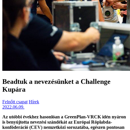
Beadtuk a nevezésünket a Challenge
Kupára
Felnőtt csapat
Hírek
2022.06.09.
Az utóbbi évekhez hasonlóan a GreenPlan-VRCK idén nyáron
is benyújtotta nevezési szándékát az Európai Röplabda-
konföderáció (CEV) nemzetközi sorozatába, egészen pontosan