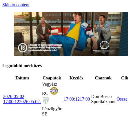
Skip to content
Legutóbbi mérkőzés
Dátum
Csapatok
Kezdés
Csarnok
Ci
Vegyész
RC
2026-05-02
Don Bosco
17:00:12
17:00
Össze
17:00:12
2026.05.02.
Sportközpont
Pénzügyőr
SE