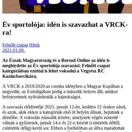
Év sportolója: idén is szavazhat a VRCK-
ra!
Felnőtt csapat
Hírek
2021.01.09.
Az Észak-Magyarország és a Borsod Online az idén is
meghirdette az Év sportolója szavazást. Felnőtt csapat
kategóriában ezúttal is lehet voksolni a Vegyész RC
Kazincbarcikára.
A VRCK a 2019/2020-as csonka idényben a Magyar Kupában a
negyedik, az Extraligában pedig a második helyen állt, amikor
befejezettnek nyilvánították a bajnokságot.
A szavazás elődöntője 2021. január 12-én, kedden 12 órakor zárul,
és azok, akik ekkor a kategóriák első öt helyén állnak, bejutnak a
döntőbe. A voksolás második körére, amelynek végén ismertté
válnak a győztesek, január 14-e és 21-e között (csütörtök déltől,
csütörtök délig) kerül sor. Ebben a fordulóban az állva maradottak