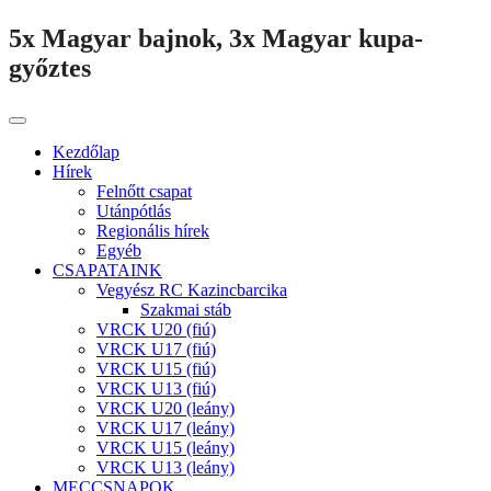
5x Magyar bajnok, 3x Magyar kupa-
győztes
Kezdőlap
Hírek
Felnőtt csapat
Utánpótlás
Regionális hírek
Egyéb
CSAPATAINK
Vegyész RC Kazincbarcika
Szakmai stáb
VRCK U20 (fiú)
VRCK U17 (fiú)
VRCK U15 (fiú)
VRCK U13 (fiú)
VRCK U20 (leány)
VRCK U17 (leány)
VRCK U15 (leány)
VRCK U13 (leány)
MECCSNAPOK