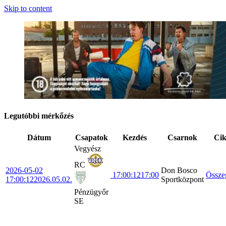
Skip to content
Legutóbbi mérkőzés
Dátum
Csapatok
Kezdés
Csarnok
Ci
Vegyész
RC
2026-05-02
Don Bosco
17:00:12
17:00
Össze
17:00:12
2026.05.02.
Sportközpont
Pénzügyőr
SE