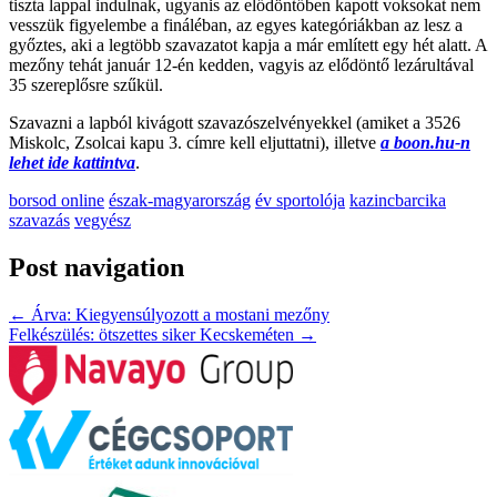
tiszta lappal indulnak, ugyanis az elődöntőben kapott voksokat nem
vesszük figyelembe a fináléban, az egyes kategóriákban az lesz a
győztes, aki a legtöbb szavazatot kapja a már említett egy hét alatt. A
mezőny tehát január 12-én kedden, vagyis az elődöntő lezárultával
35 szereplősre szűkül.
Szavazni a lapból kivágott szavazószelvényekkel (amiket a 3526
Miskolc, Zsolcai kapu 3. címre kell eljuttatni), illetve
a boon.hu-n
lehet ide kattintva
.
borsod online
észak-magyarország
év sportolója
kazincbarcika
szavazás
vegyész
Post navigation
←
Árva: Kiegyensúlyozott a mostani mezőny
Felkészülés: ötszettes siker Kecskeméten
→