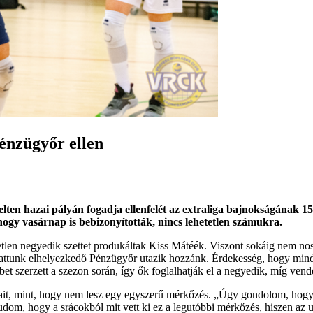
énzügyőr ellen
en hazai pályán fogadja ellenfelét az extraliga bajnokságának 15
hogy vasárnap is bebizonyították, nincs lehetetlen számukra.
etlen negyedik szettet produkáltak Kiss Mátéék. Viszont sokáig nem nos
alattunk elhelyezkedő Pénzügyőr utazik hozzánk. Érdekesség, hogy min
bet szerzett a szezon során, így ők foglalhatják el a negyedik, míg ven
ait, mint, hogy nem lesz egy egyszerű mérkőzés. „Úgy gondolom, hogy a
m, hogy a srácokból mit vett ki ez a legutóbbi mérkőzés, hiszen az uto