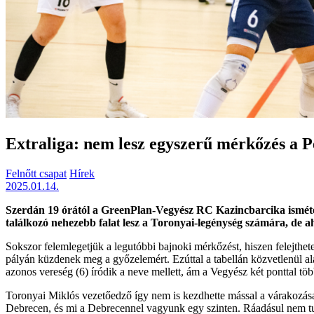
Extraliga: nem lesz egyszerű mérkőzés a P
Felnőtt csapat
Hírek
2025.01.14.
Szerdán 19 órától a GreenPlan-Vegyész RC Kazincbarcika ismételt
találkozó nehezebb falat lesz a Toronyai-legénység számára, de a
Sokszor felemlegetjük a legutóbbi bajnoki mérkőzést, hiszen felejthet
pályán küzdenek meg a győzelemért. Ezúttal a tabellán közvetlenül 
azonos vereség (6) íródik a neve mellett, ám a Vegyész két ponttal töb
Toronyai Miklós vezetőedző így nem is kezdhette mással a várakozás
Debrecen, és mi a Debrecennel vagyunk egy szinten. Ráadásul nem tudo