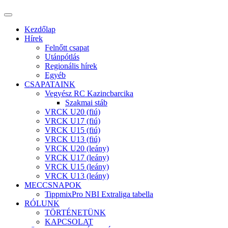
Kezdőlap
Hírek
Felnőtt csapat
Utánpótlás
Regionális hírek
Egyéb
CSAPATAINK
Vegyész RC Kazincbarcika
Szakmai stáb
VRCK U20 (fiú)
VRCK U17 (fiú)
VRCK U15 (fiú)
VRCK U13 (fiú)
VRCK U20 (leány)
VRCK U17 (leány)
VRCK U15 (leány)
VRCK U13 (leány)
MECCSNAPOK
TippmixPro NBI Extraliga tabella
RÓLUNK
TÖRTÉNETÜNK
KAPCSOLAT