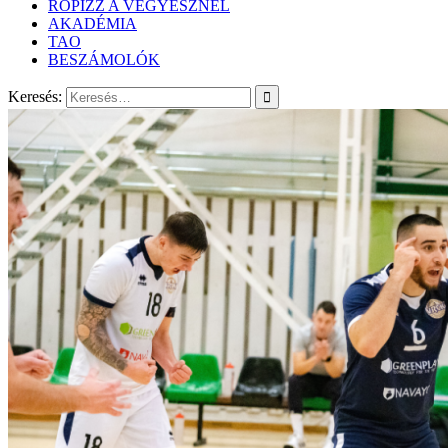
RÖPIZZ A VEGYÉSZNÉL
AKADÉMIA
TAO
BESZÁMOLÓK
Keresés: