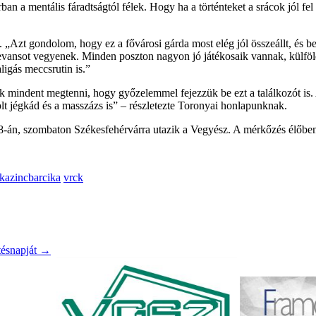
orban a mentális fáradtságtól félek. Hogy ha a történteket a srácok jól f
s. „Azt gondolom, hogy ez a fővárosi gárda most elég jól összeállt, és b
 revansot vegyenek. Minden poszton nagyon jó játékosaik vannak, külfö
ligás meccsrutin is.”
mindent megtenni, hogy győzelemmel fejezzük be ezt a találkozót is.
t jégkád és a masszázs is” – részletezte Toronyai honlapunknak.
18-án, szombaton Székesfehérvárra utazik a Vegyész. A mérkőzés élőben 
 kazincbarcika
vrck
tésnapját
→