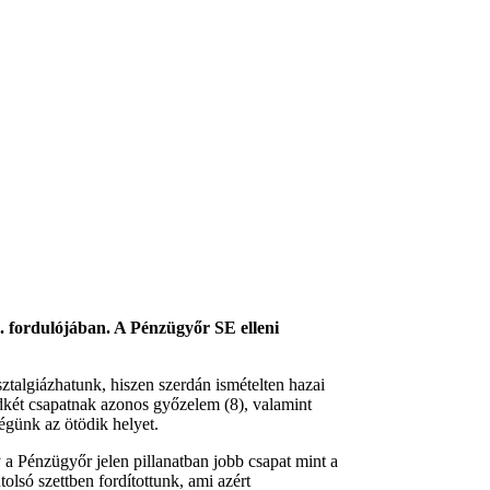
. fordulójában. A Pénzügyőr SE elleni
ztalgiázhatunk, hiszen szerdán ismételten hazai
dkét csapatnak azonos győzelem (8), valamint
dégünk az ötödik helyet.
 Pénzügyőr jelen pillanatban jobb csapat mint a
lsó szettben fordítottunk, ami azért