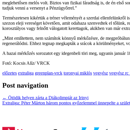
meglehetősen melós volt. Biztos van fizikai fáradtság is, de én első s
tudjuk venni a versenyt a Pénzügyőrrel.”
Természetesen kikértük a tréner véleményét a szerdai ellenfelünkről i
szezon eleji vereséget követően, amit odahaza szenvedtek el tőlünk,
korosztályos vagy felnőtt válogatott kerettagok, akikben van már extra
„Mint említettem, nem számítok könnyű mérkőzésre, de megpróbálunk 
regenerálódni. Ehhez tegnap megkapták a srácok a körülményeket, vol
A hazai mérkőzés sorozatot egy idegenbeli töri meg, ugyanis január 
Fotó: Kocsis Alíz/ VRCK
előzetes
extraliga
greenplan-vrck
toronyai miklós
vegyész
vegyész rc
Post navigation
←
Ötödik helyen zárta a Diákolimpiát az Irinyi
Extraliga: Péter Márton három pontos győzelemmel ünnepelte a szüle