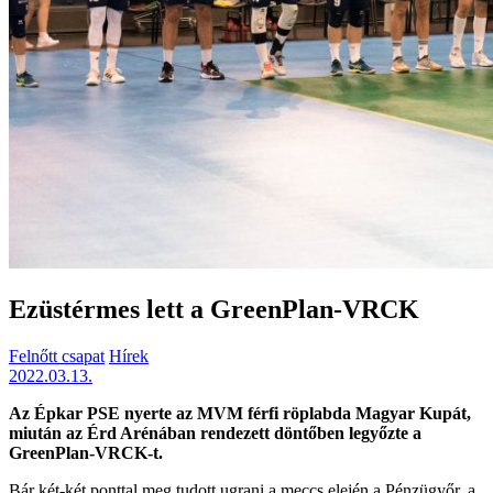
Ezüstérmes lett a GreenPlan-VRCK
Felnőtt csapat
Hírek
2022.03.13.
Az Épkar PSE nyerte az MVM férfi röplabda Magyar Kupát,
miután az Érd Arénában rendezett döntőben legyőzte a
GreenPlan-VRCK-t.
Bár két-két ponttal meg tudott ugrani a meccs elején a Pénzügyőr, a