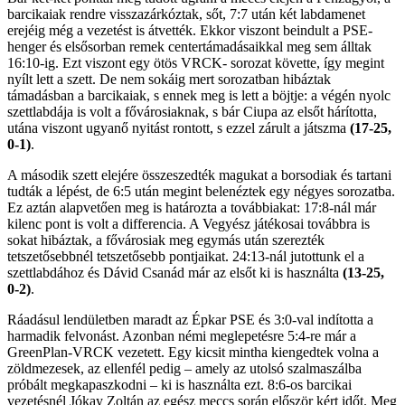
barcikaiak rendre visszazárkóztak, sőt, 7:7 után két labdamenet
erejéig még a vezetést is átvették. Ekkor viszont beindult a PSE-
henger és elsősorban remek centertámadásaikkal meg sem álltak
16:10-ig. Ezt viszont egy ötös VRCK- sorozat követte, így megint
nyílt lett a szett. De nem sokáig mert sorozatban hibáztak
támadásban a barcikaiak, s ennek meg is lett a böjtje: a végén nyolc
szettlabdája is volt a fővárosiaknak, s bár Ciupa az elsőt hárította,
utána viszont ugyanő nyitást rontott, s ezzel zárult a játszma
(17-25,
0-1)
.
A második szett elejére összeszedték magukat a borsodiak és tartani
tudták a lépést, de 6:5 után megint belenéztek egy négyes sorozatba.
Ez aztán alapvetően meg is határozta a továbbiakat: 17:8-nál már
kilenc pont is volt a differencia. A Vegyész játékosai továbbra is
sokat hibáztak, a fővárosiak meg egymás után szerezték
tetszetősebbnél tetszetősebb pontjaikat. 24:13-nál jutottunk el a
szettlabdához és Dávid Csanád már az elsőt ki is használta
(13-25,
0-2)
.
Ráadásul lendületben maradt az Épkar PSE és 3:0-val indította a
harmadik felvonást. Azonban némi meglepetésre 5:4-re már a
GreenPlan-VRCK vezetett. Egy kicsit mintha kiengedtek volna a
zöldmezesek, az ellenfél pedig – amely az utolsó szalmaszálba
próbált megkapaszkodni – ki is használta ezt. 8:6-os barcikai
vezetésnél Jókay Zoltán az egész meccs során először kért időt. Meg