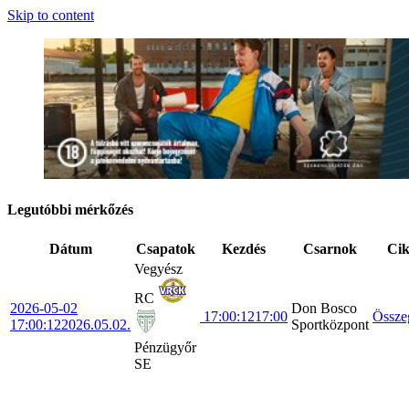
Skip to content
Legutóbbi mérkőzés
Dátum
Csapatok
Kezdés
Csarnok
Ci
Vegyész
RC
2026-05-02
Don Bosco
17:00:12
17:00
Össze
17:00:12
2026.05.02.
Sportközpont
Pénzügyőr
SE