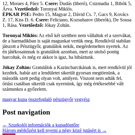
12, Moraes 4, Páez 5.
Csere:
Dudás (liberó), Csizmadia 1, Bibók 5,
Árva.
Vezetőedző:
Toronyai Miklós.
ÉPKAR PSE:
Pedro 15, Magyar 2, Dávid Cs. 7, Gacs 9, Kovács
Z. 17, Kiss D. 6.
Csere:
Feliciano, Kozsuharov (liberók), De Sousa
1, Rása.
Vezetőedző:
Jókay Zoltán.
Toronyai Miklós:
Az első két szettben nem vállaltuk el a szervákat,
de a harmadikban is saját magunkat vertük meg. Rendkívül stabilan
játszott a Pénzügyőr, gratulálok nekik, megérdemelten nyertek. Az
én játékosaimnak is gratulálok azonban, mert az utolsó pontig
harcoltak, és még ez akkor is igaz, ha hibáztunk.
Jókay Zoltán:
Gratulálok a Kazincbarcikának is, mert rendkívül jól
kezdtek, habár azt a lendületet sikerült gyorsan megtörnünk, a
második szett pedig olyan volt, amilyen. Viszont nem adták fel,
óriási csatában sikerült csak nyernünk, így még értékesebbé vált
számunkra a győzelem.
magyar kupa
összefoglaló
pénzügyőr
vegyész
Post navigation
←
Szurkolói információk a kupadöntőre
Három mérkőzést kell nyerni a négy közé jutásért is
→