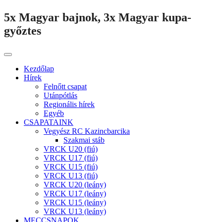
5x Magyar bajnok, 3x Magyar kupa-
győztes
Kezdőlap
Hírek
Felnőtt csapat
Utánpótlás
Regionális hírek
Egyéb
CSAPATAINK
Vegyész RC Kazincbarcika
Szakmai stáb
VRCK U20 (fiú)
VRCK U17 (fiú)
VRCK U15 (fiú)
VRCK U13 (fiú)
VRCK U20 (leány)
VRCK U17 (leány)
VRCK U15 (leány)
VRCK U13 (leány)
MECCSNAPOK