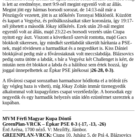
is lett az eredménye, mert 9:9-nél megint egyenlő volt az állás.
Megint jött egy hármas borsodi sorozat, de 14:13-nál már a
Pénzügyőr vezetett, jött is az időkérés Toronyai Miklóstól. Küzdött
és kapart a Vegyész, és próbálkozásaikat siker koronázta, így 19:17-
nél jöhetett a második Jókay időkérés. Ezek után 20-nál megint
egyenlő volt az állás, majd 23:22-es borsodi vezetés után Ciupa
nyitott egy ászt. Viszont a következő szervát rontotta, majd Gacs
blokkolt sikeresen, így mindkét szettlabdát sikerült hárítania a PSE-
nek, majd rövidesen a harmadikat és a negyediket is. Kiss Dániel
blokkjával pedig már a fővárosiaknak volt meccslabdája. Blázsovics
pedig outra ütötte a labdát, s bár a Vegyész két Challenget is kért, de
miután nem ért blokkot a labda és a hálóhoz sem értek hozzá, így
joggal ünnepelhettek az Épkar PSE játékosai )
26-28, 0-3)
.
A fővárosi csapat sorozatban harmadszor hódította el a trófeát (és
így végleg haza is viheti), míg Jókay Zoltán immár tizenegyedik
alkalommal volt kupagyőztes csapat vezetőedzője. A borsodiak egy
negyedik és egy harmadik helyezés után idén ezüstérmet szereztek a
kupában.
MVM Férfi Magyar Kupa Döntő
GreenPlan-VRCK – Épkar PSE 0-3 (-17, -13, -26)
Érd Aréna, 1700 néző. V: Mezőffy, Jámbor.
GREENPLAN-VRCK:
Ciupa 10, Juhász 5, de Prá 4, Blázsovics