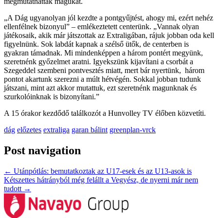
megmutathatták magukat.
„A Dág ugyanolyan jól kezdte a pontgyűjtést, ahogy mi, ezért nehéz
ellenfélnek bizonyul” – emlékeztetett centerünk. „Vannak olyan
játékosaik, akik már játszottak az Extraligában, rájuk jobban oda kell
figyelnünk. Sok labdát kapnak a szélső ütők, de centerben is
gyakran támadnak. Mi mindenképpen a három pontért megyünk,
szeretnénk győzelmet aratni. Igyekszünk kijavítani a csorbát a
Szegeddel szembeni pontvesztés miatt, mert bár nyertünk, három
pontot akartunk szerezni a múlt hétvégén. Sokkal jobban tudunk
játszani, mint azt akkor mutattuk, ezt szeretnénk magunknak és
szurkolóinknak is bizonyítani.”
A 15 órakor kezdődő találkozót a Hunvolley TV élőben közvetíti.
dág
előzetes
extraliga
garan bálint
greenplan-vrck
Post navigation
←
Utánpótlás: bemutatkoztak az U17-esek és az U13-asok is
Kétszettes hátrányból még felállt a Vegyész, de nyerni már nem
tudott
→