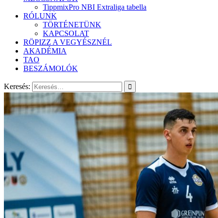
TippmixPro NBI Extraliga tabella
RÓLUNK
TÖRTÉNETÜNK
KAPCSOLAT
RÖPIZZ A VEGYÉSZNÉL
AKADÉMIA
TAO
BESZÁMOLÓK
Keresés: