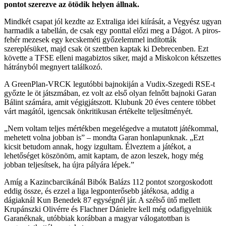
pontot szerezve az ötödik helyen állnak.
Mindkét csapat jól kezdte az Extraliga idei kiírását, a Vegyész ugyan
harmadik a tabellán, de csak egy ponttal előzi meg a Dágot. A piros-
fehér mezesek egy kecskeméti győzelemmel indították
szereplésüket, majd csak öt szettben kaptak ki Debrecenben. Ezt
követte a TFSE elleni magabiztos siker, majd a Miskolcon kétszettes
hátrányból megnyert találkozó.
A GreenPlan-VRCK legutóbbi bajnokiján a Vudix-Szegedi RSE-t
győzte le öt játszmában, ez volt az első olyan felnőtt bajnoki Garan
Bálint számára, amit végigjátszott. Klubunk 20 éves centere többet
várt magától, igencsak önkritikusan értékelte teljesítményét.
„Nem voltam teljes mértékben megelégedve a mutatott játékommal,
mehetett volna jobban is” – mondta Garan honlapunknak. „Ezt
kicsit betudom annak, hogy izgultam. Élveztem a játékot, a
lehetőséget köszönöm, amit kaptam, de azon leszek, hogy még
jobban teljesítsek, ha újra pályára lépek.”
Amíg a Kazincbarcikánál Bibók Balázs 112 pontot szorgoskodott
eddig össze, és ezzel a liga legponterősebb játékosa, addig a
dágiaknál Kun Benedek 87 egységnél jár. A szélső ütő mellett
Krupánszki Olivérre és Flachner Dánielre kell még odafigyelniük
Garanéknak, utóbbiak korábban a magyar válogatottban is