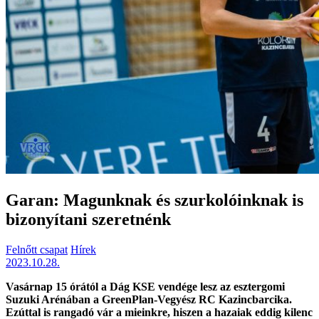
Garan: Magunknak és szurkolóinknak is
bizonyítani szeretnénk
Felnőtt csapat
Hírek
2023.10.28.
Vasárnap 15 órától a Dág KSE vendége lesz az esztergomi
Suzuki Arénában a GreenPlan-Vegyész RC Kazincbarcika.
Ezúttal is rangadó vár a mieinkre, hiszen a hazaiak eddig kilenc