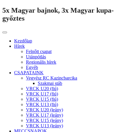
5x Magyar bajnok, 3x Magyar kupa-
győztes
Kezdőlap
Hírek
Felnőtt csapat
Utánpótlás
Regionális hírek
Egyéb
CSAPATAINK
Vegyész RC Kazincbarcika
Szakmai stáb
VRCK U20 (fiú)
VRCK U17 (fiú)
VRCK U15 (fiú)
VRCK U13 (fiú)
VRCK U20 (leány)
VRCK U17 (leány)
VRCK U15 (leány)
VRCK U13 (leány)
MECCSNAPOK