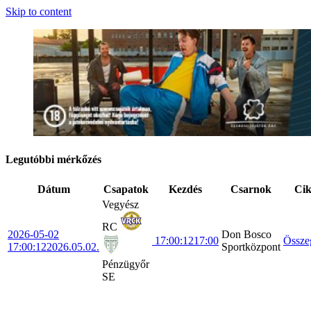
Skip to content
Legutóbbi mérkőzés
Dátum
Csapatok
Kezdés
Csarnok
Ci
Vegyész
RC
2026-05-02
Don Bosco
17:00:12
17:00
Össze
17:00:12
2026.05.02.
Sportközpont
Pénzügyőr
SE