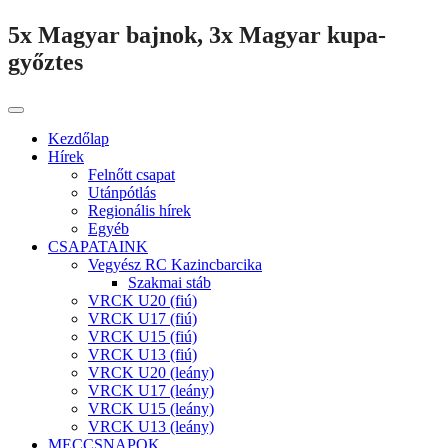
5x Magyar bajnok, 3x Magyar kupa-
győztes
Kezdőlap
Hírek
Felnőtt csapat
Utánpótlás
Regionális hírek
Egyéb
CSAPATAINK
Vegyész RC Kazincbarcika
Szakmai stáb
VRCK U20 (fiú)
VRCK U17 (fiú)
VRCK U15 (fiú)
VRCK U13 (fiú)
VRCK U20 (leány)
VRCK U17 (leány)
VRCK U15 (leány)
VRCK U13 (leány)
MECCSNAPOK