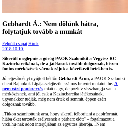
Gebhardt Á.: Nem dőlünk hátra,
folytatjuk tovább a munkát
Felnőtt csapat
Hírek
2018.10.10.
Sikerült meglepnie a görög PAOK Szalonikit a Vegyész RC
Kazincbarcikának, de a játékosok tovább dolgoznak, hiszen
fontos mérkőzések várnak rájuk a következő hetekben is.
Jó teljesítményt nyújtott hétfőn
Gebhardt Áron
, a PAOK Szaloniki
elleni Bajnokok Ligája-selejtezőn számos bravúrt mutatott be.
A
nem várt pontszerzés
miatt nagy, de pozitív visszhangja van a
mérkőzésnek, ami jól esik a Kazincbarcika játékosainak,
ugyanakkor tudják, még nem értek el semmit, éppen ezért
dolgoznak tovább.
„Titkon számítottunk arra, hogy sikerül felborítani a papírformát,
hiába őket tartották esélyesnek a párharc előtt” – fogalmazott a
vrck.hu-nak adott interjújában az együttes liberója. „Nem