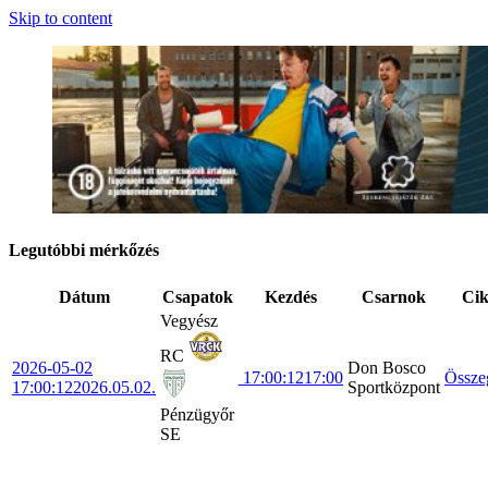
Skip to content
Legutóbbi mérkőzés
Dátum
Csapatok
Kezdés
Csarnok
Ci
Vegyész
RC
2026-05-02
Don Bosco
17:00:12
17:00
Össze
17:00:12
2026.05.02.
Sportközpont
Pénzügyőr
SE