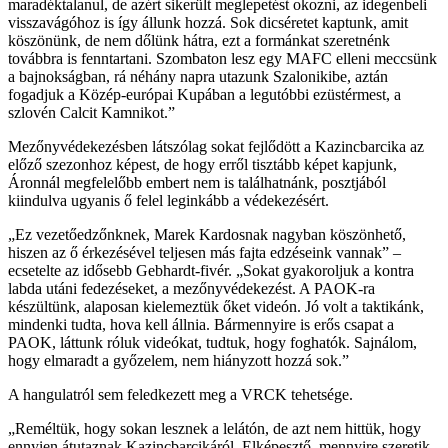
maradéktalanul, de azért sikerült meglepetést okozni, az idegenbeli
visszavágóhoz is így állunk hozzá. Sok dicséretet kaptunk, amit
köszönünk, de nem dőlünk hátra, ezt a formánkat szeretnénk
továbbra is fenntartani. Szombaton lesz egy MAFC elleni meccsünk
a bajnokságban, rá néhány napra utazunk Szalonikibe, aztán
fogadjuk a Közép-európai Kupában a legutóbbi ezüstérmest, a
szlovén Calcit Kamnikot.”
Mezőnyvédekezésben látszólag sokat fejlődött a Kazincbarcika az
előző szezonhoz képest, de hogy erről tisztább képet kapjunk,
Áronnál megfelelőbb embert nem is találhatnánk, posztjából
kiindulva ugyanis ő felel leginkább a védekezésért.
„Ez vezetőedzőnknek, Marek Kardosnak nagyban köszönhető,
hiszen az ő érkezésével teljesen más fajta edzéseink vannak” –
ecsetelte az idősebb Gebhardt-fivér. „Sokat gyakoroljuk a kontra
labda utáni fedezéseket, a mezőnyvédekezést. A PAOK-ra
készültünk, alaposan kielemeztük őket videón. Jó volt a taktikánk,
mindenki tudta, hova kell állnia. Bármennyire is erős csapat a
PAOK, láttunk róluk videókat, tudtuk, hogy foghatók. Sajnálom,
hogy elmaradt a győzelem, nem hiányzott hozzá sok.”
A hangulatról sem feledkezett meg a VRCK tehetsége.
„Reméltük, hogy sokan lesznek a lelátón, de azt nem hittük, hogy
ennyien átutaznak Kazincbarcikáról. Elképesztő, mennyire szeretik