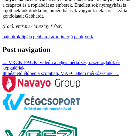
a csapatot és a röplabdát az emberek. Emellett sok nyíregyházi is
kijött nekünk drukkolni, amiért hálásak vagyunk nekik is” – zárta
gondolatait Gebhardt.
(Fotó: vrck.hu / Muzslay Péter)
bajnokok ligája
gebhardt áron
interjú
paok
vrck
Post navigation
←
VRCK-PAOK: videón a teljes mérkőzés, összefoglalók és
képgalériák
Itt nézhető élőben a szombati, MAFC elleni mérkőzésünk
→