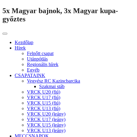
5x Magyar bajnok, 3x Magyar kupa-
győztes
Kezdőlap
Hírek
Felnőtt csapat
Utánpótlás
Regionális hírek
Egyéb
CSAPATAINK
Vegyész RC Kazincbarcika
Szakmai stáb
VRCK U20 (fiú)
VRCK U17 (fiú)
VRCK U15 (fiú)
VRCK U13 (fiú)
VRCK U20 (leány)
VRCK U17 (leány)
VRCK U15 (leány)
VRCK U13 (leány)
MECCSNAPOK