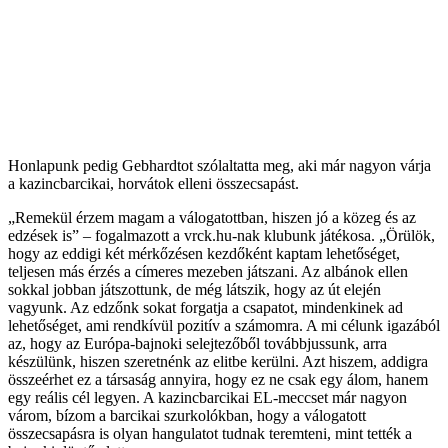
Honlapunk pedig Gebhardtot szólaltatta meg, aki már nagyon várja
a kazincbarcikai, horvátok elleni összecsapást.
„Remekül érzem magam a válogatottban, hiszen jó a közeg és az
edzések is” – fogalmazott a vrck.hu-nak klubunk játékosa. „Örülök,
hogy az eddigi két mérkőzésen kezdőként kaptam lehetőséget,
teljesen más érzés a címeres mezeben játszani. Az albánok ellen
sokkal jobban játszottunk, de még látszik, hogy az út elején
vagyunk. Az edzőnk sokat forgatja a csapatot, mindenkinek ad
lehetőséget, ami rendkívül pozitív a számomra. A mi célunk igazából
az, hogy az Európa-bajnoki selejtezőből továbbjussunk, arra
készülünk, hiszen szeretnénk az elitbe kerülni. Azt hiszem, addigra
összeérhet ez a társaság annyira, hogy ez ne csak egy álom, hanem
egy reális cél legyen. A kazincbarcikai EL-meccset már nagyon
várom, bízom a barcikai szurkolókban, hogy a válogatott
összecsapásra is olyan hangulatot tudnak teremteni, mint tették a