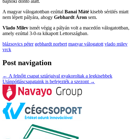
bajnoki döntő alatt.
A magyar válogatottban ezúttal
Banai Máté
kisebb sérülés miatt
nem lépett pályára, ahogy
Gebhardt Áron
sem.
Vlado Milev
ismét végig a pályán volt a macedón válogatottban,
amely ezúttal 3-0-ra kikapott Lettországban.
blázsovics péter
gebhardt norbert
magyar válogatott
vlado milev
vrck
Post navigation
←
A felnőtt csapat sztárjaival gyakoroltak a legkisebbek
Utánpótláscsapataink is befejezték a szezont
→