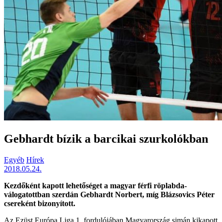
Gebhardt bízik a barcikai szurkolókban
Egyéb
Hírek
2018.05.24.
Kezdőként kapott lehetőséget a magyar férfi röplabda-
válogatottban szerdán Gebhardt Norbert, míg Blázsovics Péter
csereként bizonyított.
Az Ezüst Európa Liga 1. fordulójában Magyarország simán kikapott