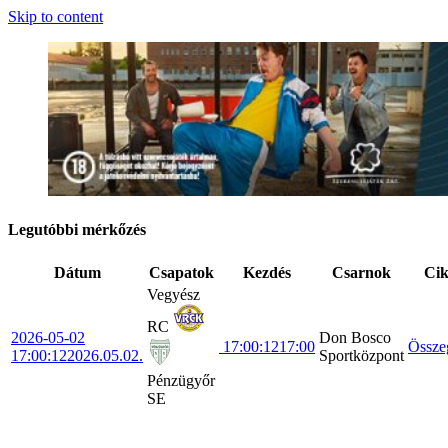
Skip to content
Legutóbbi mérkőzés
Dátum
Csapatok
Kezdés
Csarnok
Ci
Vegyész
RC
2026-05-02
Don Bosco
17:00:12
17:00
Össze
17:00:12
2026.05.02.
Sportközpont
Pénzügyőr
SE