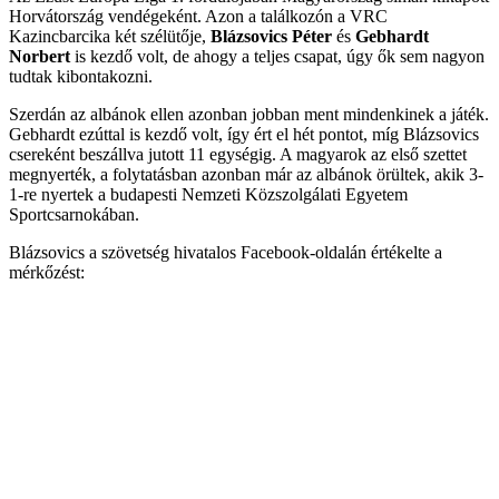
Horvátország vendégeként. Azon a találkozón a VRC
Kazincbarcika két szélütője,
Blázsovics Péter
és
Gebhardt
Norbert
is kezdő volt, de ahogy a teljes csapat, úgy ők sem nagyon
tudtak kibontakozni.
Szerdán az albánok ellen azonban jobban ment mindenkinek a játék.
Gebhardt ezúttal is kezdő volt, így ért el hét pontot, míg Blázsovics
csereként beszállva jutott 11 egységig. A magyarok az első szettet
megnyerték, a folytatásban azonban már az albánok örültek, akik 3-
1-re nyertek a budapesti Nemzeti Közszolgálati Egyetem
Sportcsarnokában.
Blázsovics a szövetség hivatalos Facebook-oldalán értékelte a
mérkőzést: