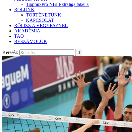
TippmixPro NBI Extraliga tabella
RÓLUNK
TÖRTÉNETÜNK
KAPCSOLAT
RÖPIZZ A VEGYÉSZNÉL
AKADÉMIA
TAO
BESZÁMOLÓK
Keresés: