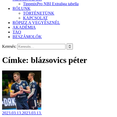
TippmixPro NBI Extraliga tabella
RÓLUNK
TÖRTÉNETÜNK
KAPCSOLAT
RÖPIZZ A VEGYÉSZNÉL
AKADÉMIA
TAO
BESZÁMOLÓK
Keresés:
Címke:
blázsovics péter
2023.03.13.
2023.03.13.