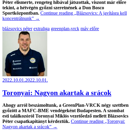
Péter elismerte, rengeteg hibával játszottak, viszont már előre
tekint, a hétvégén győzni szeretnének a Don Bosco
Sportközpontban.
Continue reading
„Blázsovics: A javításra kell
koncentrálnunk”
→
blázsovics péter
extraliga
greenplan-vrck
máv előre
2022.10.01.
2022.10.01.
Toronyai: Nagyon akartak a srácok
Ahogy arról beszámoltunk, a GreenPlan-VRCK négy szettben
győzött a MAFC-BME vendégeként Budapesten. A szombat
esti találkozóról Toronyai Miklós vezetőedző mellett Blázsovics
Péter csapatkapitányt kérdeztük.
Continue reading
„Toronyai:
Nagyon akartak a srácok”
→