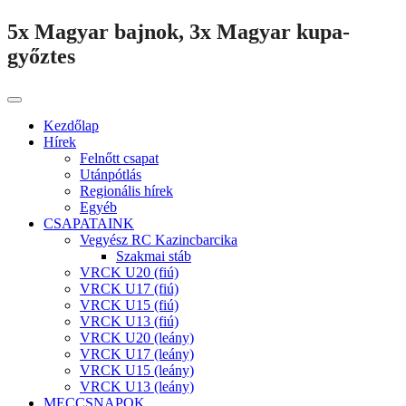
5x Magyar bajnok, 3x Magyar kupa-
győztes
Kezdőlap
Hírek
Felnőtt csapat
Utánpótlás
Regionális hírek
Egyéb
CSAPATAINK
Vegyész RC Kazincbarcika
Szakmai stáb
VRCK U20 (fiú)
VRCK U17 (fiú)
VRCK U15 (fiú)
VRCK U13 (fiú)
VRCK U20 (leány)
VRCK U17 (leány)
VRCK U15 (leány)
VRCK U13 (leány)
MECCSNAPOK