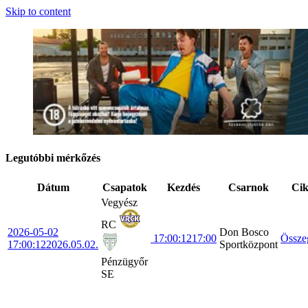
Skip to content
Legutóbbi mérkőzés
Dátum
Csapatok
Kezdés
Csarnok
Ci
Vegyész
RC
2026-05-02
Don Bosco
17:00:12
17:00
Össze
17:00:12
2026.05.02.
Sportközpont
Pénzügyőr
SE