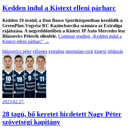
Kedden indul a Kistext elleni párharc
Kedden 19 órától, a Don Bosco Sportközpontban kezdődik a
GreenPlan-Vegyész RC Kazincbarcika számára az Extraliga
rájátszása. A negyeddöntőben a Kistext JP Auto Mercedes lesz
Blázsovics Péterék ellenfele.
Continue reading
„Kedden indul a
Kistext elleni párharc”
→
blázsovics péter
előzetes
extraliga
greenplan-vrck
kistext
rájátszás
2023.02.27.
28 tagú, bő keretet hirdetett Nagy Péter
szövetségi kapitány