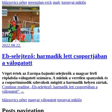
blázsovics péter
greenplan-vrck
mafc
toronyai miklós
2022.08.22.
Eb-selejtező: harmadik lett csoportjában
a válogatott
Véget értek az Európa-bajnoki selejtezők a magyar férfi
röplabda-válogatott számára. A mieink a veretlen spanyolok és
a csoportmásodik szlovákok mögött a harmadik helyen zártak.
Continue reading
„Eb-selejtező: harmadik lett csoportjában a
válogatott”
→
blázsovics péter
magyar válogatott
toronyai miklós
Posts navigation