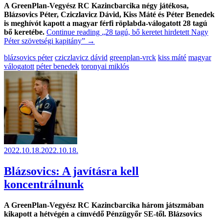
A GreenPlan-Vegyész RC Kazincbarcika négy játékosa,
Blázsovics Péter, Cziczlavicz Dávid, Kiss Máté és Péter Benedek
is meghívót kapott a magyar férfi röplabda-válogatott 28 tagú
bő keretébe.
Continue reading
„28 tagú, bő keretet hirdetett Nagy
Péter szövetségi kapitány”
→
blázsovics péter
cziczlavicz dávid
greenplan-vrck
kiss máté
magyar
válogatott
péter benedek
toronyai miklós
2022.10.18.
2022.10.18.
Blázsovics: A javításra kell
koncentrálnunk
A GreenPlan-Vegyész RC Kazincbarcika három játszmában
kikapott a hétvégén a címvédő Pénzügyőr SE-től. Blázsovics