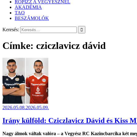
RÖPIZZ A VEGYÉSZNÉL
AKADÉMIA
TAO
BESZÁMOLÓK
Keresés:
Címke:
cziczlavicz dávid
2026.05.08.
2026.05.09.
Irány külföld: Cziczlavicz Dávid és Kiss Má
Nagy álmok váltak valóra – a Vegyész RC Kazincbarcika két megh