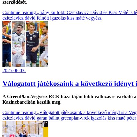
szerződését.
Continue reading
„Irány külföld: Cziczlavicz Dávid és Kiss Máté is lé
cziczlavicz dávid
felnőtt
igazolás
kiss máté
vegyész
2025.06.03.
Válogatott játékosaink a következő idényt i
A GreenPlan-Vegyész RCK háza táján több változás is várható a n
Kazincbarcikán kezdik meg.
Continue reading
„Válogatott játékosaink a következő idényt is a Veg
cziczlavicz dávid
garan bálint
greenplan-vrck
igazolás
kiss máté
péter