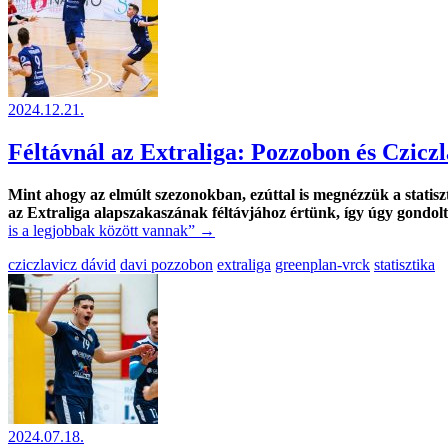
2024.12.21.
Féltávnál az Extraliga: Pozzobon és Cziczl
Mint ahogy az elmúlt szezonokban, ezúttal is megnézzük a statisz
az Extraliga alapszakaszának féltávjához értünk, így úgy gondol
is a legjobbak között vannak”
→
cziczlavicz dávid
davi pozzobon
extraliga
greenplan-vrck
statisztika
2024.07.18.