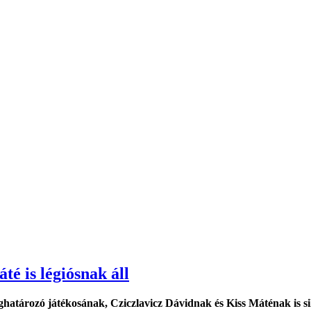
té is légiósnak áll
atározó játékosának, Cziczlavicz Dávidnak és Kiss Máténak is sik