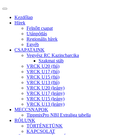
Kezdőlap
Hírek
Felnőtt csapat
Utánpótlás
Regionális hírek
Egyéb
CSAPATAINK
Vegyész RC Kazincbarcika
Szakmai stáb
VRCK U20 (fiú)
VRCK U17 (fiú)
VRCK U15 (fiú)
VRCK U13 (fiú)
VRCK U20 (leány)
VRCK U17 (leány)
VRCK U15 (leány)
VRCK U13 (leány)
MECCSNAPOK
TippmixPro NBI Extraliga tabella
RÓLUNK
TÖRTÉNETÜNK
KAPCSOLAT