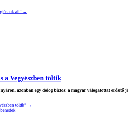
giósnak áll”
→
s a Vegyészben töltik
yáron, azonban egy dolog biztos: a magyar válogatottat erősítő já
yészben töltik”
→
 benedek