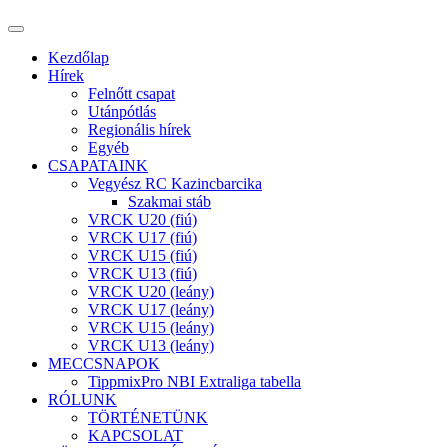
Kezdőlap
Hírek
Felnőtt csapat
Utánpótlás
Regionális hírek
Egyéb
CSAPATAINK
Vegyész RC Kazincbarcika
Szakmai stáb
VRCK U20 (fiú)
VRCK U17 (fiú)
VRCK U15 (fiú)
VRCK U13 (fiú)
VRCK U20 (leány)
VRCK U17 (leány)
VRCK U15 (leány)
VRCK U13 (leány)
MECCSNAPOK
TippmixPro NBI Extraliga tabella
RÓLUNK
TÖRTÉNETÜNK
KAPCSOLAT