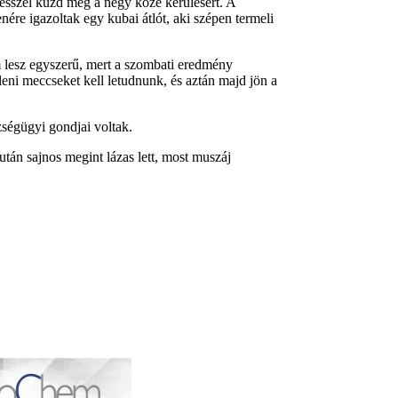
ésszel küzd meg a négy közé kerülésért. A
nére igazoltak egy kubai átlót, aki szépen termeli
 lesz egyszerű, mert a szombati eredmény
leni meccseket kell letudnunk, és aztán majd jön a
zségügyi gondjai voltak.
után sajnos megint lázas lett, most muszáj