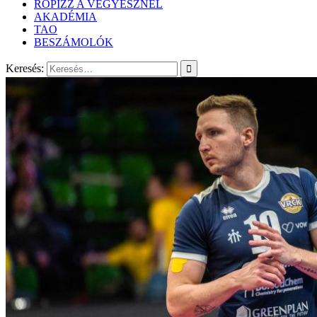
RÖPIZZ A VEGYÉSZNÉL
AKADÉMIA
TAO
BESZÁMOLÓK
Keresés: