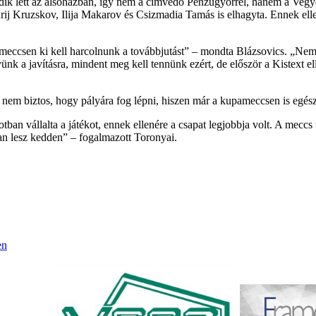
dik lett az alsóházban, így nem a címvédő Pénzügyőrrel, hanem a Vegy
urij Kruzskov, Ilija Makarov és Csizmadia Tamás is elhagyta. Ennek elle
 meccsen ki kell harcolnunk a továbbjutást” – mondta Blázsovics. „Nem
k a javításra, mindent meg kell tennünk ezért, de először a Kistext el
i nem biztos, hogy pályára fog lépni, hiszen már a kupameccsen is egés
tban vállalta a játékot, ennek ellenére a csapat legjobbja volt. A meccs 
an lesz kedden” – fogalmazott Toronyai.
en