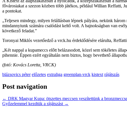
A Kistext az alapszakaszban a nyolcadik, a középszakaszban a harma
fővárosiakat a szezon közben több játékos, például Willian Reffatti, J
a pontokat.
„Teljesen mindegy, milyen felállásban lépnek pályára, nekünk három
mindannyiunk számára csalódást keltő volt. A bajnokságban van esélyün
következő feladat.”
Toronyai Miklós vezetőedző a vrck.hu érdeklődésére elárulta, Reffatt
„Két nappal a kupameccs előtt belázasodott, közel sem tökéletes állapo
pihennie. Éppen ezért egyáltalán nem biztos, hogy bevethető állapotb
(fotó: Kovács Loretta, VRCK)
blázsovics péter
előzetes
extraliga
greenplan-vrck
kistext
rájátszás
Post navigation
←
DRK Magyar Kupa: ötszettes meccsen veszítettünk a bronzmeccs
Győzelemmel kezdtük a rájátszást
→