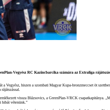
enPlan-Vegyész RC Kazincbarcika számára az Extraliga rájátszás
rcát a Vegyész, hiszen a szombati Magyar Kupa-bronzmeccset öt szettben
rájátszással.
 emlékezett vissza Blázsovics, a GreenPlan-VRCK csapatkapitánya. „M
i hibát vétenünk.”