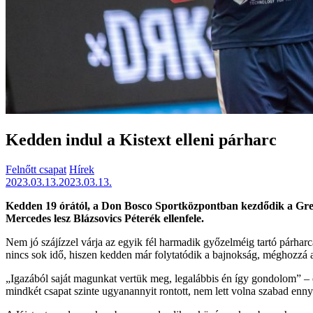
Kedden indul a Kistext elleni párharc
Felnőtt csapat
Hírek
2023.03.13.
2023.03.13.
Kedden 19 órától, a Don Bosco Sportközpontban kezdődik a Gre
Mercedes lesz Blázsovics Péterék ellenfele.
Nem jó szájízzel várja az egyik fél harmadik győzelméig tartó párha
nincs sok idő, hiszen kedden már folytatódik a bajnokság, méghozzá a 
„Igazából saját magunkat vertük meg, legalábbis én így gondolom” –
mindkét csapat szinte ugyanannyit rontott, nem lett volna szabad enny