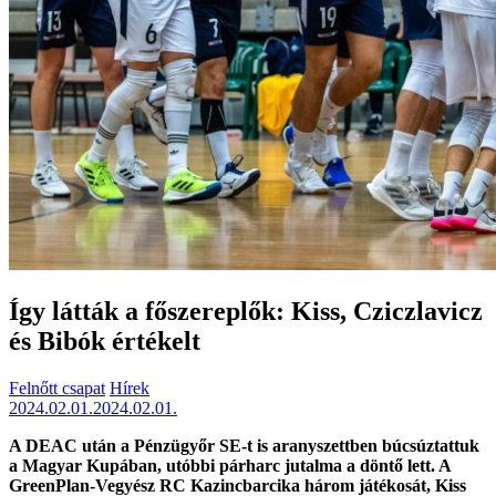
Így látták a főszereplők: Kiss, Cziczlavicz
és Bibók értékelt
Felnőtt csapat
Hírek
2024.02.01.
2024.02.01.
A DEAC után a Pénzügyőr SE-t is aranyszettben búcsúztattuk
a Magyar Kupában, utóbbi párharc jutalma a döntő lett. A
GreenPlan-Vegyész RC Kazincbarcika három játékosát, Kiss