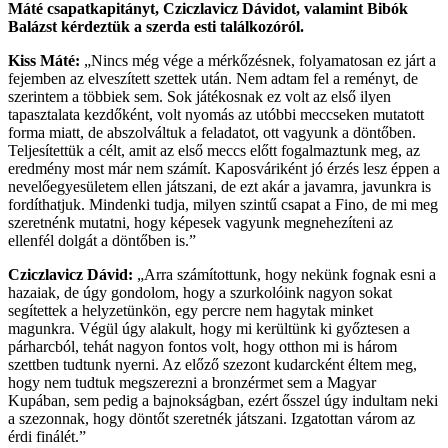
Máté csapatkapitányt, Cziczlavicz Dávidot, valamint Bibók
Balázst kérdeztük a szerda esti találkozóról.
Kiss Máté:
„Nincs még vége a mérkőzésnek, folyamatosan ez járt a
fejemben az elveszített szettek után. Nem adtam fel a reményt, de
szerintem a többiek sem. Sok játékosnak ez volt az első ilyen
tapasztalata kezdőként, volt nyomás az utóbbi meccseken mutatott
forma miatt, de abszolváltuk a feladatot, ott vagyunk a döntőben.
Teljesítettük a célt, amit az első meccs előtt fogalmaztunk meg, az
eredmény most már nem számít. Kaposváriként jó érzés lesz éppen a
nevelőegyesületem ellen játszani, de ezt akár a javamra, javunkra is
fordíthatjuk. Mindenki tudja, milyen szintű csapat a Fino, de mi meg
szeretnénk mutatni, hogy képesek vagyunk megnehezíteni az
ellenfél dolgát a döntőben is.”
Cziczlavicz Dávid:
„Arra számítottunk, hogy nekünk fognak esni a
hazaiak, de úgy gondolom, hogy a szurkolóink nagyon sokat
segítettek a helyzetünkön, egy percre nem hagytak minket
magunkra. Végül úgy alakult, hogy mi kerültünk ki győztesen a
párharcból, tehát nagyon fontos volt, hogy otthon mi is három
szettben tudtunk nyerni. Az előző szezont kudarcként éltem meg,
hogy nem tudtuk megszerezni a bronzérmet sem a Magyar
Kupában, sem pedig a bajnokságban, ezért ősszel úgy indultam neki
a szezonnak, hogy döntőt szeretnék játszani. Izgatottan várom az
érdi finálét.”