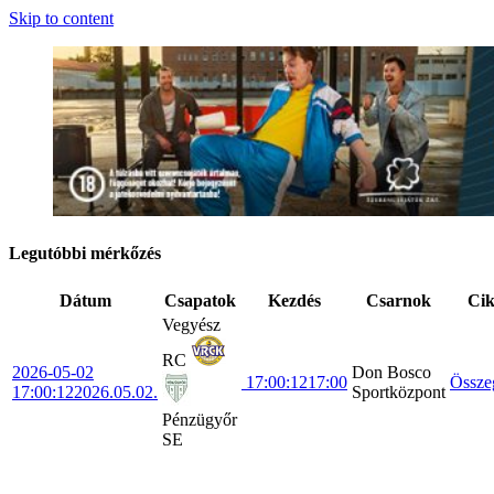
Skip to content
Legutóbbi mérkőzés
Dátum
Csapatok
Kezdés
Csarnok
Ci
Vegyész
RC
2026-05-02
Don Bosco
17:00:12
17:00
Össze
17:00:12
2026.05.02.
Sportközpont
Pénzügyőr
SE