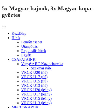
5x Magyar bajnok, 3x Magyar kupa-
győztes
Kezdőlap
Hírek
Felnőtt csapat
Utánpótlás
Regionális hírek
Egyéb
CSAPATAINK
Vegyész RC Kazincbarcika
Szakmai stáb
VRCK U20 (fiú)
VRCK U17 (fiú)
VRCK U15 (fiú)
VRCK U13 (fiú)
VRCK U20 (leány)
VRCK U17 (leány)
VRCK U15 (leány)
VRCK U13 (leány)
MECCSNAPOK