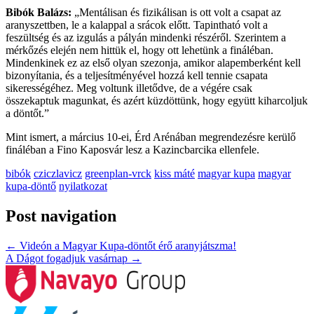
Bibók Balázs:
„Mentálisan és fizikálisan is ott volt a csapat az
aranyszettben, le a kalappal a srácok előtt. Tapintható volt a
feszültség és az izgulás a pályán mindenki részéről. Szerintem a
mérkőzés elején nem hittük el, hogy ott lehetünk a fináléban.
Mindenkinek ez az első olyan szezonja, amikor alapemberként kell
bizonyítania, és a teljesítményével hozzá kell tennie csapata
sikerességéhez. Meg voltunk illetődve, de a végére csak
összekaptuk magunkat, és azért küzdöttünk, hogy együtt kiharcoljuk
a döntőt.”
Mint ismert, a március 10-ei, Érd Arénában megrendezésre kerülő
fináléban a Fino Kaposvár lesz a Kazincbarcika ellenfele.
bibók
cziczlavicz
greenplan-vrck
kiss máté
magyar kupa
magyar
kupa-döntő
nyilatkozat
Post navigation
←
Videón a Magyar Kupa-döntőt érő aranyjátszma!
A Dágot fogadjuk vasárnap
→