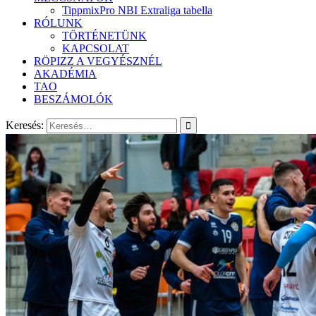
TippmixPro NBI Extraliga tabella
RÓLUNK
TÖRTÉNETÜNK
KAPCSOLAT
RÖPIZZ A VEGYÉSZNÉL
AKADÉMIA
TAO
BESZÁMOLÓK
Keresés: