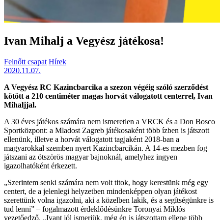
Ivan Mihalj a Vegyész játékosa!
Felnőtt csapat
Hírek
2020.11.07.
A Vegyész RC Kazincbarcika a szezon végéig szóló szerződést
kötött a 210 centiméter magas horvát válogatott centerrel, Ivan
Mihaljjal.
A 30 éves játékos számára nem ismeretlen a VRCK és a Don Bosco
Sportközpont: a Mladost Zagreb játékosaként több ízben is játszott
ellenünk, illetve a horvát válogatott tagjaként 2018-ban a
magyarokkal szemben nyert Kazincbarcikán. A 14-es mezben fog
játszani az ötszörös magyar bajnoknál, amelyhez ingyen
igazolhatóként érkezett.
„Szerintem senki számára nem volt titok, hogy kerestünk még egy
centert, de a jelenlegi helyzetben mindenképpen olyan játékost
szerettünk volna igazolni, aki a közelben lakik, és a segítségünkre is
tud lenni” – fogalmazott érdeklődésünkre Toronyai Miklós
vezetőedző. „Ivant jól ismerjük, még én is játszottam ellene több