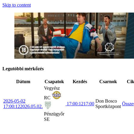
Skip to content
Legutóbbi mérkőzés
Dátum
Csapatok
Kezdés
Csarnok
Ci
Vegyész
RC
2026-05-02
Don Bosco
17:00:12
17:00
Össze
17:00:12
2026.05.02.
Sportközpont
Pénzügyőr
SE