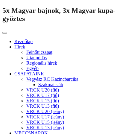
5x Magyar bajnok, 3x Magyar kupa-
győztes
Kezdőlap
Hírek
Felnőtt csapat
Utánpótlás
Regionális hírek
Egyéb
CSAPATAINK
Vegyész RC Kazincbarcika
Szakmai stáb
VRCK U20 (fiú)
VRCK U17 (fiú)
VRCK U15 (fiú)
VRCK U13 (fiú)
VRCK U20 (leány)
VRCK U17 (leány)
VRCK U15 (leány)
VRCK U13 (leány)
MECCSNAPOK