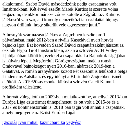
alkalommal, Szabó Dávid másodedzőnk pedig csapattársa volt
Innsbruckban. Két évvel ezelőtt Marek Kardos is szerette volna
leigazolni, de akkor már szerződés kötötte a Zágrábhoz. Rutinos
játékosról van szó, aki komoly nemzetközi tapasztalattal bír, így
nagyon örülünk, hogy sikerült vele egyezségre jutni.”
A bosnyák származású játékos a Zagrebben kezdte profi
pályafutását, majd 2012-ben a rivális Kastelával nyert horvát
bajnokságot. Ezt követően Szabó Dávid csapattársaként játszott az
osztrák Hypo Tirol Innsbruckban, aztán a szlovén ACH Volley
Ljubljanában kötött ki, ezekkel a csapatokkal a Bajnokok Ligájában
is pályára lépett. Megfordult Görögországban, majd a román
Craiovával bajnokságot nyert 2016-ban, akárcsak 2019-ben a
Galatival. A román aranyérmek között két szezont is lehúzott a belga
Lindemans Aalstban, és egy idényt a BL-induló Zagrebben ismét
eltöltött. A 2019/20-as csonka kiírást a szlovén Calcit Kamnik
profijaként teljesítette.
A horvát válogatottban 2009-ben mutatkozott be, amellyel 2013-ban
Európa Liga ezüstérmet ünnepelhetett, és ott volt a 2015-ös és a
2017-es kontinenstornán is. 2018-ban tagja volt annak a csapatnak,
amely megnyerte az Ezüst Európa Ligát.
igazolás
ivan mihalj
kazincbarcika
vegyész