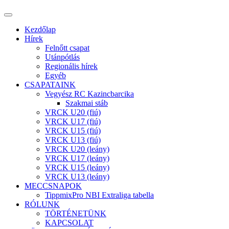
Kezdőlap
Hírek
Felnőtt csapat
Utánpótlás
Regionális hírek
Egyéb
CSAPATAINK
Vegyész RC Kazincbarcika
Szakmai stáb
VRCK U20 (fiú)
VRCK U17 (fiú)
VRCK U15 (fiú)
VRCK U13 (fiú)
VRCK U20 (leány)
VRCK U17 (leány)
VRCK U15 (leány)
VRCK U13 (leány)
MECCSNAPOK
TippmixPro NBI Extraliga tabella
RÓLUNK
TÖRTÉNETÜNK
KAPCSOLAT