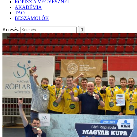
RÖPIZZ A VEGYÉSZNÉL
AKADÉMIA
TAO
BESZÁMOLÓK
Keresés: