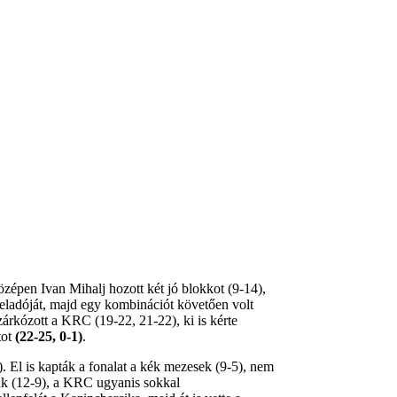
özépen Ivan Mihalj hozott két jó blokkot (9-14),
feladóját, majd egy kombinációt követően volt
zárkózott a KRC (19-22, 21-22), ki is kérte
tot
(22-25, 0-1)
.
 El is kapták a fonalat a kék mezesek (9-5), nem
nak (12-9), a KRC ugyanis sokkal