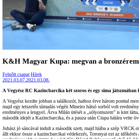
K&H Magyar Kupa: megvan a bronzérem
Felnőtt csapat
Hírek
2021.03.07.
2021.03.08.
A Vegyész RC Kazincbarcika két szoros és egy sima játszmába
A Vegyész kezdte jobban a találkozót, hathoz érve három ponttal ment,
majd egy tetszetős támadás végén Mineiro hátsó sorból volt eredménye
eredményes a lengyel. Árva Milán ütését a „sólyomszem” is kint látta, 
második idejét a Kazincbarcika, és a pauza után Ciupa hátára vette öv
Juhász jó sáncával indult a második szett, majd hiába a szép VRCK-m
állt ekkor össze a kazincbarcikai védekezés, Toronyai ezt az időkéré