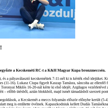
!
n legyőzte a Kecskeméti RC-t a K&H Magyar Kupa bronzmeccsén.
 és a pályaválasztó kecskemétiek 7-11-nél ki is kérték első idejüket. K
s (11-16). Lukasz Ciupa figyelt Kaszap Tamásra, sáncolta az ellenfél 
Toronyai Miklós 16-20-nál kérte ki első idejét. Argilagos vezérletével 
éit – előbb ütésből, aztán blokkból, majd ismét támadásból szerzett pon
egoldások, a Kecskemét a meccs folyamán először előnybe került (5-4).
s alatt meg is említette övéinek. Kapaszkodniuk kellett Dudás Tamásék