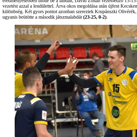
eredményesebben ütötte be a labdáit, Dávid Zoltán vezetőedző 15-13-nál
vezetést azzal a lendülettel. Árva okos megoldása után újfent Kecskemé
különbség. Két gyors pontot azonban szereztek Krupánszki Olivérék, er
ugyanis beütötte a második játszmalabdát
(23-25, 0-2)
.