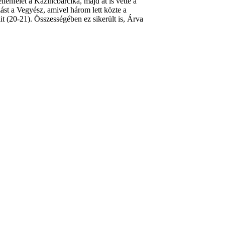
lenfelét a Kazincbarcika, majd át is vette a
zást a Vegyész, amivel három lett közte a
t (20-21). Összességében ez sikerült is, Árva