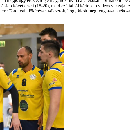
 mégis úgy érezte, ideje magához hívnia a játékosait. 16-nál érte be el
t-idő következett (18-20), majd ezúttal jól kérte ki a videós visszajáts
re Toronyai időkéréssel választolt, hogy kicsit megnyugtassa játékosai