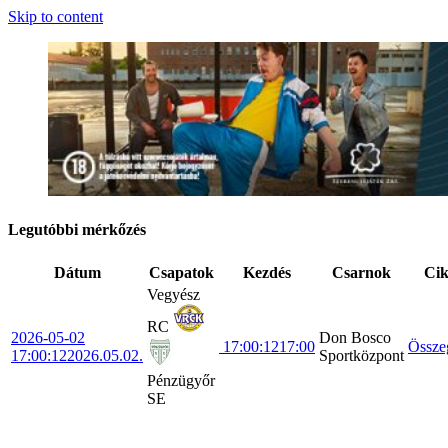
Skip to content
Legutóbbi mérkőzés
Dátum
Csapatok
Kezdés
Csarnok
Ci
Vegyész
RC
2026-05-02
Don Bosco
17:00:12
17:00
Össze
17:00:12
2026.05.02.
Sportközpont
Pénzügyőr
SE