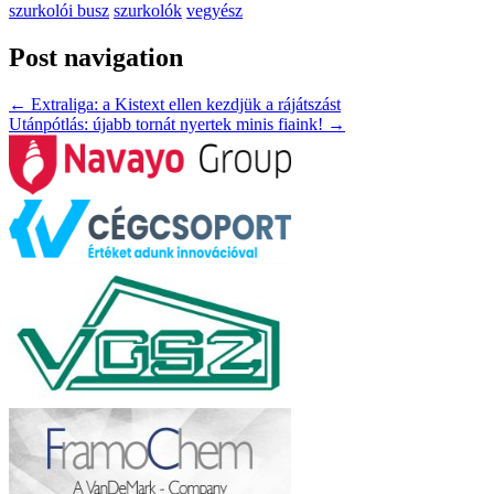
szurkolói busz
szurkolók
vegyész
Post navigation
←
Extraliga: a Kistext ellen kezdjük a rájátszást
Utánpótlás: újabb tornát nyertek minis fiaink!
→