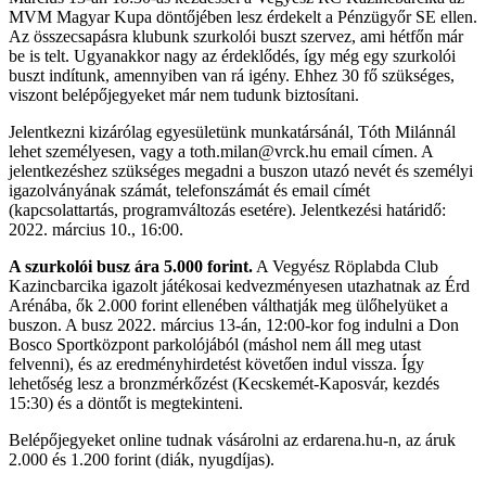
MVM Magyar Kupa döntőjében lesz érdekelt a Pénzügyőr SE ellen.
Az összecsapásra klubunk szurkolói buszt szervez, ami hétfőn már
be is telt. Ugyanakkor nagy az érdeklődés, így még egy szurkolói
buszt indítunk, amennyiben van rá igény. Ehhez 30 fő szükséges,
viszont belépőjegyeket már nem tudunk biztosítani.
Jelentkezni kizárólag egyesületünk munkatársánál, Tóth Milánnál
lehet személyesen, vagy a toth.milan@vrck.hu email címen. A
jelentkezéshez szükséges megadni a buszon utazó nevét és személyi
igazolványának számát, telefonszámát és email címét
(kapcsolattartás, programváltozás esetére). Jelentkezési határidő:
2022. március 10., 16:00.
A szurkolói busz ára 5.000 forint.
A Vegyész Röplabda Club
Kazincbarcika igazolt játékosai kedvezményesen utazhatnak az Érd
Arénába, ők 2.000 forint ellenében válthatják meg ülőhelyüket a
buszon. A busz 2022. március 13-án, 12:00-kor fog indulni a Don
Bosco Sportközpont parkolójából (máshol nem áll meg utast
felvenni), és az eredményhirdetést követően indul vissza. Így
lehetőség lesz a bronzmérkőzést (Kecskemét-Kaposvár, kezdés
15:30) és a döntőt is megtekinteni.
Belépőjegyeket online tudnak vásárolni az erdarena.hu-n, az áruk
2.000 és 1.200 forint (diák, nyugdíjas).