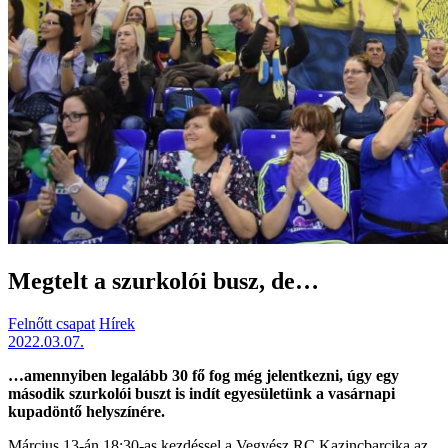
Megtelt a szurkolói busz, de…
Felnőtt csapat
Hírek
2022.03.07.
…amennyiben legalább 30 fő fog még jelentkezni, úgy egy
második szurkolói buszt is indít egyesületünk a vasárnapi
kupadöntő helyszínére.
Március 13-án 18:30-as kezdéssel a Vegyész RC Kazincbarcika az