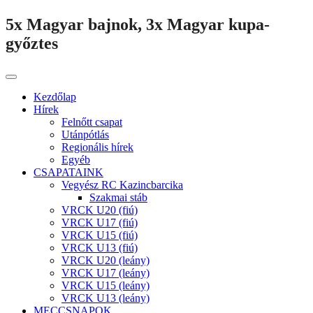
5x Magyar bajnok, 3x Magyar kupa-
győztes
Kezdőlap
Hírek
Felnőtt csapat
Utánpótlás
Regionális hírek
Egyéb
CSAPATAINK
Vegyész RC Kazincbarcika
Szakmai stáb
VRCK U20 (fiú)
VRCK U17 (fiú)
VRCK U15 (fiú)
VRCK U13 (fiú)
VRCK U20 (leány)
VRCK U17 (leány)
VRCK U15 (leány)
VRCK U13 (leány)
MECCSNAPOK