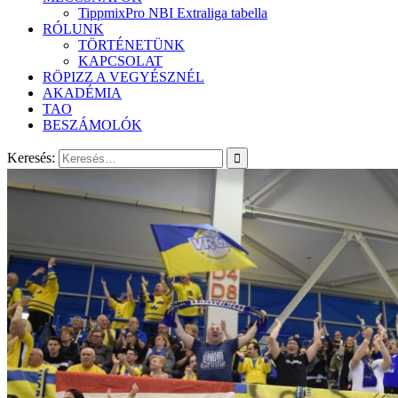
TippmixPro NBI Extraliga tabella
RÓLUNK
TÖRTÉNETÜNK
KAPCSOLAT
RÖPIZZ A VEGYÉSZNÉL
AKADÉMIA
TAO
BESZÁMOLÓK
Keresés: