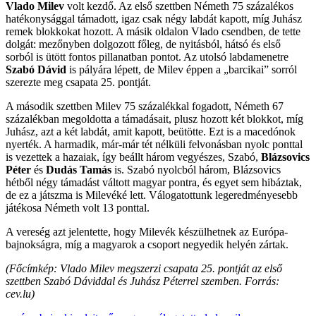
Vlado Milev
volt kezdő. Az első szettben Németh 75 százalékos
hatékonysággal támadott, igaz csak négy labdát kapott, míg Juhász
remek blokkokat hozott. A másik oldalon Vlado csendben, de tette
dolgát: mezőnyben dolgozott főleg, de nyitásból, hátsó és első
sorból is ütött fontos pillanatban pontot. Az utolsó labdamenetre
Szabó Dávid
is pályára lépett, de Milev éppen a „barcikai” sorról
szerezte meg csapata 25. pontját.
A második szettben Milev 75 százalékkal fogadott, Németh 67
százalékban megoldotta a támadásait, plusz hozott két blokkot, míg
Juhász, azt a két labdát, amit kapott, beütötte. Ezt is a macedónok
nyerték. A harmadik, már-már tét nélküli felvonásban nyolc ponttal
is vezettek a hazaiak, így beállt három vegyészes, Szabó,
Blázsovics
Péter
és
Dudás Tamás
is. Szabó nyolcból három, Blázsovics
hétből négy támadást váltott magyar pontra, és egyet sem hibáztak,
de ez a játszma is Milevéké lett. Válogatottunk legeredményesebb
játékosa Németh volt 13 ponttal.
A vereség azt jelentette, hogy Milevék készülhetnek az Európa-
bajnokságra, míg a magyarok a csoport negyedik helyén zártak.
(Főcímkép: Vlado Milev megszerzi csapata 25. pontját az első
szettben Szabó Dáviddal és Juhász Péterrel szemben. Forrás:
cev.lu)