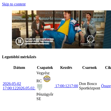
Skip to content
Legutóbbi mérkőzés
Dátum
Csapatok
Kezdés
Csarnok
Ci
Vegyész
RC
2026-05-02
Don Bosco
17:00:12
17:00
Össze
17:00:12
2026.05.02.
Sportközpont
Pénzügyőr
SE