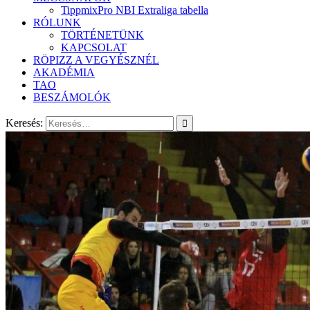
TippmixPro NBI Extraliga tabella
RÓLUNK
TÖRTÉNETÜNK
KAPCSOLAT
RÖPIZZ A VEGYÉSZNÉL
AKADÉMIA
TAO
BESZÁMOLÓK
Keresés: