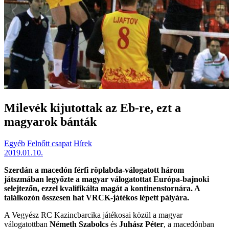
Milevék kijutottak az Eb-re, ezt a
magyarok bánták
Egyéb
Felnőtt csapat
Hírek
2019.01.10.
Szerdán a macedón férfi röplabda-válogatott három
játszmában legyőzte a magyar válogatottat Európa-bajnoki
selejtezőn, ezzel kvalifikálta magát a kontinenstornára. A
találkozón összesen hat VRCK-játékos lépett pályára.
A Vegyész RC Kazincbarcika játékosai közül a magyar
válogatottban
Németh Szabolcs
és
Juhász Péter
, a macedónban