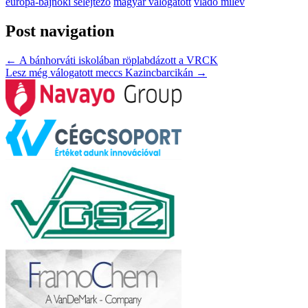
európa-bajnoki selejtező
magyar válogatott
vlado milev
Post navigation
←
A bánhorváti iskolában röplabdázott a VRCK
Lesz még válogatott meccs Kazincbarcikán
→