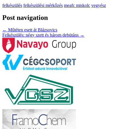
felkészülés
felkészülési mérkőzés
meafc miskolc
vegyész
Post navigation
←
Műtéten esett át Blázsovics
Felkészülés: négy szett és három debütáns
→