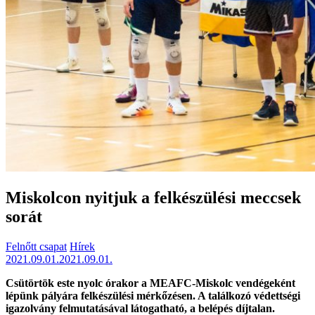
Miskolcon nyitjuk a felkészülési meccsek
sorát
Felnőtt csapat
Hírek
2021.09.01.
2021.09.01.
Csütörtök este nyolc órakor a MEAFC-Miskolc vendégeként
lépünk pályára felkészülési mérkőzésen. A találkozó védettségi
igazolvány felmutatásával látogatható, a belépés díjtalan.