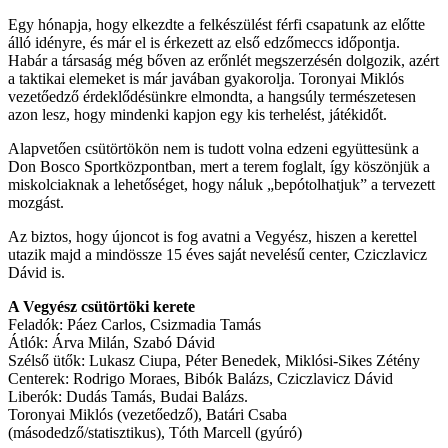
Egy hónapja, hogy elkezdte a felkészülést férfi csapatunk az előtte
álló idényre, és már el is érkezett az első edzőmeccs időpontja.
Habár a társaság még bőven az erőnlét megszerzésén dolgozik, azért
a taktikai elemeket is már javában gyakorolja. Toronyai Miklós
vezetőedző érdeklődésünkre elmondta, a hangsúly természetesen
azon lesz, hogy mindenki kapjon egy kis terhelést, játékidőt.
Alapvetően csütörtökön nem is tudott volna edzeni együttesünk a
Don Bosco Sportközpontban, mert a terem foglalt, így köszönjük a
miskolciaknak a lehetőséget, hogy náluk „bepótolhatjuk” a tervezett
mozgást.
Az biztos, hogy újoncot is fog avatni a Vegyész, hiszen a kerettel
utazik majd a mindössze 15 éves saját nevelésű center, Cziczlavicz
Dávid is.
A Vegyész csütörtöki kerete
Feladók: Páez Carlos, Csizmadia Tamás
Átlók: Árva Milán, Szabó Dávid
Szélső ütők: Lukasz Ciupa, Péter Benedek, Miklósi-Sikes Zétény
Centerek: Rodrigo Moraes, Bibók Balázs, Cziczlavicz Dávid
Liberók: Dudás Tamás, Budai Balázs.
Toronyai Miklós (vezetőedző), Batári Csaba
(másodedző/statisztikus), Tóth Marcell (gyúró)