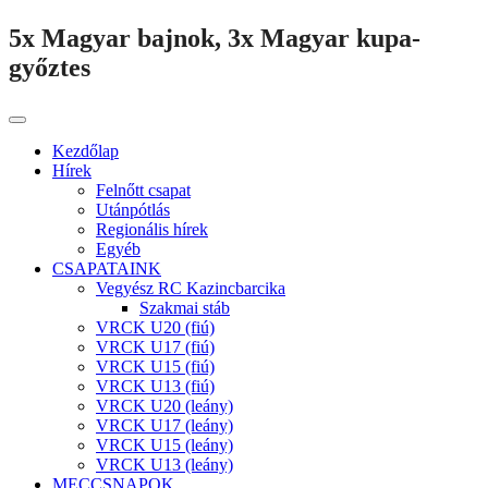
5x Magyar bajnok, 3x Magyar kupa-
győztes
Kezdőlap
Hírek
Felnőtt csapat
Utánpótlás
Regionális hírek
Egyéb
CSAPATAINK
Vegyész RC Kazincbarcika
Szakmai stáb
VRCK U20 (fiú)
VRCK U17 (fiú)
VRCK U15 (fiú)
VRCK U13 (fiú)
VRCK U20 (leány)
VRCK U17 (leány)
VRCK U15 (leány)
VRCK U13 (leány)
MECCSNAPOK