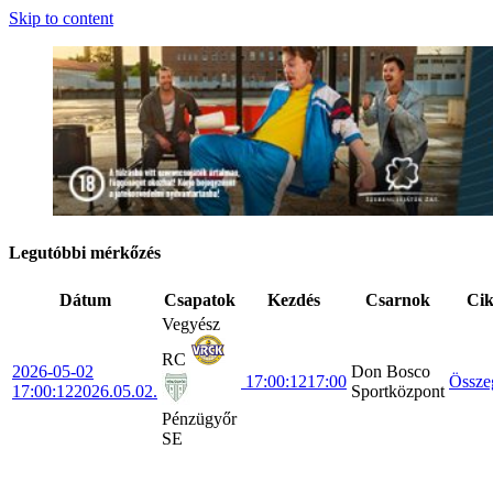
Skip to content
Legutóbbi mérkőzés
Dátum
Csapatok
Kezdés
Csarnok
Ci
Vegyész
RC
2026-05-02
Don Bosco
17:00:12
17:00
Össze
17:00:12
2026.05.02.
Sportközpont
Pénzügyőr
SE