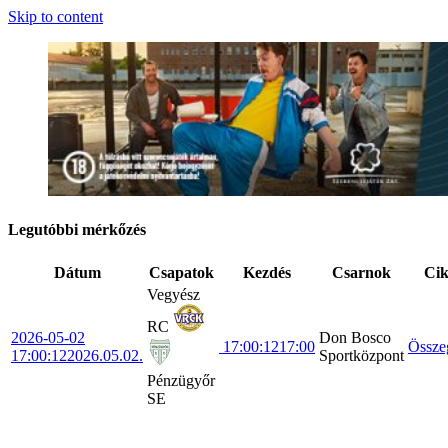
Skip to content
Legutóbbi mérkőzés
Dátum
Csapatok
Kezdés
Csarnok
Ci
Vegyész
RC
2026-05-02
Don Bosco
17:00:12
17:00
Össze
17:00:12
2026.05.02.
Sportközpont
Pénzügyőr
SE