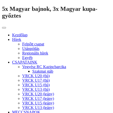
5x Magyar bajnok, 3x Magyar kupa-
győztes
Kezdőlap
Hírek
Felnőtt csapat
Utánpótlás
Regionális hírek
Egyéb
CSAPATAINK
Vegyész RC Kazincbarcika
Szakmai stáb
VRCK U20 (fiú)
VRCK U17 (fiú)
VRCK U15 (fiú)
VRCK U13 (fiú)
VRCK U20 (leány)
VRCK U17 (leány)
VRCK U15 (leány)
VRCK U13 (leány)
MECCSNAPOK