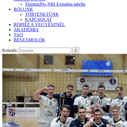
TippmixPro NBI Extraliga tabella
RÓLUNK
TÖRTÉNETÜNK
KAPCSOLAT
RÖPIZZ A VEGYÉSZNÉL
AKADÉMIA
TAO
BESZÁMOLÓK
Keresés: