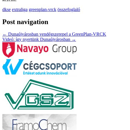
dkse
extraliga
greenplan-vrck
összefoglaló
Post navigation
←
Dunaújvárosban vendégszerepel a GreenPlan-VRCK
Videó: így nyertünk Dunaújvárosban
→