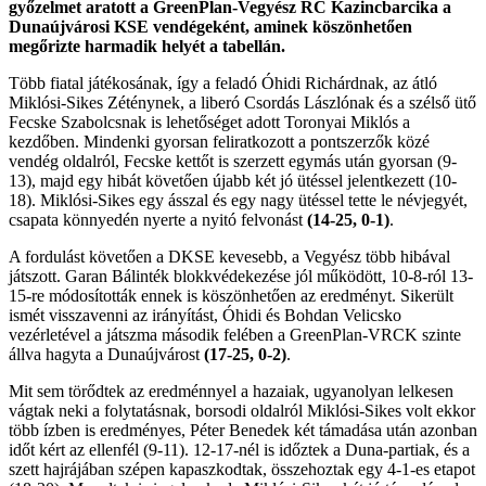
győzelmet aratott a GreenPlan-Vegyész RC Kazincbarcika a
Dunaújvárosi KSE vendégeként, aminek köszönhetően
megőrizte harmadik helyét a tabellán.
Több fiatal játékosának, így a feladó Óhidi Richárdnak, az átló
Miklósi-Sikes Zéténynek, a liberó Csordás Lászlónak és a szélső ütő
Fecske Szabolcsnak is lehetőséget adott Toronyai Miklós a
kezdőben. Mindenki gyorsan feliratkozott a pontszerzők közé
vendég oldalról, Fecske kettőt is szerzett egymás után gyorsan (9-
13), majd egy hibát követően újabb két jó ütéssel jelentkezett (10-
18). Miklósi-Sikes egy ásszal és egy nagy ütéssel tette le névjegyét,
csapata könnyedén nyerte a nyitó felvonást
(14-25, 0-1)
.
A fordulást követően a DKSE kevesebb, a Vegyész több hibával
játszott. Garan Bálinték blokkvédekezése jól működött, 10-8-ról 13-
15-re módosították ennek is köszönhetően az eredményt. Sikerült
ismét visszavenni az irányítást, Óhidi és Bohdan Velicsko
vezérletével a játszma második felében a GreenPlan-VRCK szinte
állva hagyta a Dunaújvárost
(17-25, 0-2)
.
Mit sem törődtek az eredménnyel a hazaiak, ugyanolyan lelkesen
vágtak neki a folytatásnak, borsodi oldalról Miklósi-Sikes volt ekkor
több ízben is eredményes, Péter Benedek két támadása után azonban
időt kért az ellenfél (9-11). 12-17-nél is időztek a Duna-partiak, és a
szett hajrájában szépen kapaszkodtak, összehoztak egy 4-1-es etapot