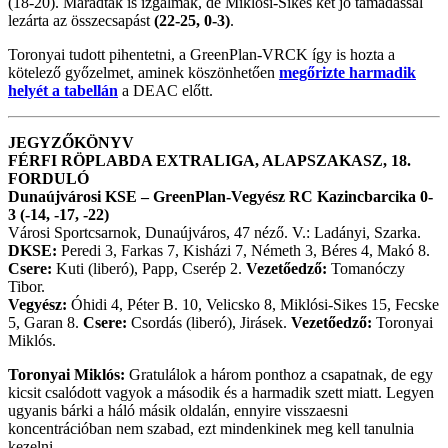
(18-20). Maradtak is izgalmak, de Miklósi-Sikes két jó támadással
lezárta az összecsapást
(22-25, 0-3)
.
Toronyai tudott pihentetni, a GreenPlan-VRCK így is hozta a
kötelező győzelmet, aminek köszönhetően
megőrizte harmadik
helyét a tabellán
a DEAC előtt.
JEGYZŐKÖNYV
FÉRFI RÖPLABDA EXTRALIGA, ALAPSZAKASZ, 18.
FORDULÓ
Dunaújvárosi KSE – GreenPlan-Vegyész RC Kazincbarcika 0-
3 (-14, -17, -22)
Városi Sportcsarnok, Dunaújváros, 47 néző. V.: Ladányi, Szarka.
DKSE:
Peredi 3, Farkas 7, Kisházi 7, Németh 3, Béres 4, Makó 8.
Csere:
Kuti (liberó), Papp, Cserép 2.
Vezetőedző:
Tomanóczy
Tibor.
Vegyész:
Óhidi 4, Péter B. 10, Velicsko 8, Miklósi-Sikes 15, Fecske
5, Garan 8.
Csere:
Csordás (liberó), Jirásek.
Vezetőedző:
Toronyai
Miklós.
Toronyai Miklós:
Gratulálok a három ponthoz a csapatnak, de egy
kicsit csalódott vagyok a második és a harmadik szett miatt. Legyen
ugyanis bárki a háló másik oldalán, ennyire visszaesni
koncentrációban nem szabad, ezt mindenkinek meg kell tanulnia
kezelni.