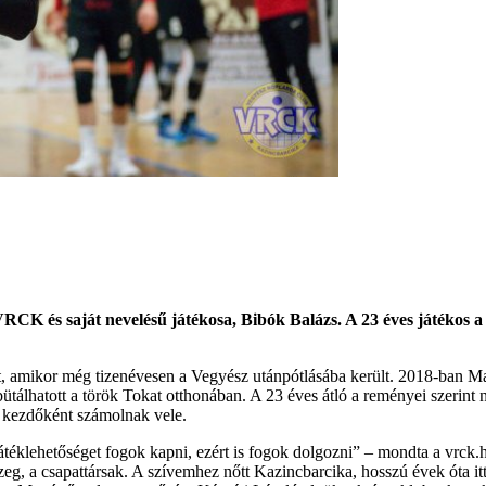
CK és saját nevelésű játékosa, Bibók Balázs. A 23 éves játékos a
, amikor még tizenévesen a Vegyész utánpótlásába került. 2018-ban Mar
tálhatott a török Tokat otthonában. A 23 éves átló a reményei szerint 
el kezdőként számolnak vele.
téklehetőséget fogok kapni, ezért is fogok dolgozni” – mondta a vrck.
közeg, a csapattársak. A szívemhez nőtt Kazincbarcika, hosszú évek óta it