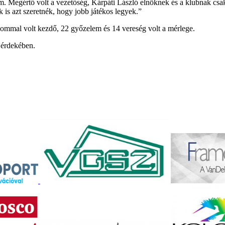
 Megértő volt a vezetőség, Kárpáti László elnöknek és a klubnak csak h
 is azt szeretnék, hogy jobb játékos legyek.”
ommal volt kezdő, 22 győzelem és 14 vereség volt a mérlege.
 érdekében.