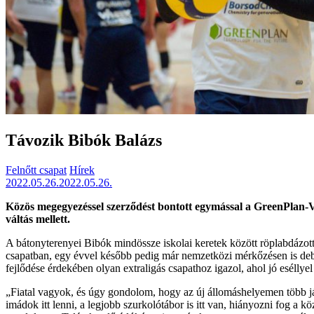
Távozik Bibók Balázs
Felnőtt csapat
Hírek
2022.05.26.
2022.05.26.
Közös megegyezéssel szerződést bontott egymással a GreenPlan-VR
váltás mellett.
A bátonyterenyei Bibók mindössze iskolai keretek között röplabdázott
csapatban, egy évvel később pedig már nemzetközi mérkőzésen is debü
fejlődése érdekében olyan extraligás csapathoz igazol, ahol jó esélly
„Fiatal vagyok, és úgy gondolom, hogy az új állomáshelyemen több já
imádok itt lenni, a legjobb szurkolótábor is itt van, hiányozni fog a 