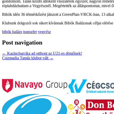
gondolnom. Talán kezdő átlóként visszatérek egyszer, nagyon remélem.
röplabdázhattam a Vegyésznél. Megértették az álláspontomat, mivel ők
Bibók idén 36 tétmérkőzést játszott a GreenPlan-VRCK-ban, 13 alkal
Klubunk dolgozói sok sikert kívánnak Bibók Balázsnak céljai elérése
bibók balázs
transzfer
vegyész
Post navigation
←
Kazincbarcika ad otthont az U21-es döntőnek!
Csizmadia Tamás klubot vált
→