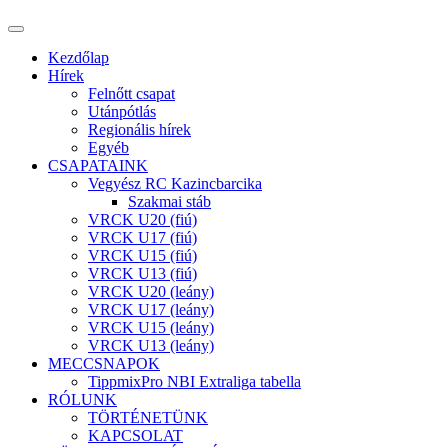
Kezdőlap
Hírek
Felnőtt csapat
Utánpótlás
Regionális hírek
Egyéb
CSAPATAINK
Vegyész RC Kazincbarcika
Szakmai stáb
VRCK U20 (fiú)
VRCK U17 (fiú)
VRCK U15 (fiú)
VRCK U13 (fiú)
VRCK U20 (leány)
VRCK U17 (leány)
VRCK U15 (leány)
VRCK U13 (leány)
MECCSNAPOK
TippmixPro NBI Extraliga tabella
RÓLUNK
TÖRTÉNETÜNK
KAPCSOLAT