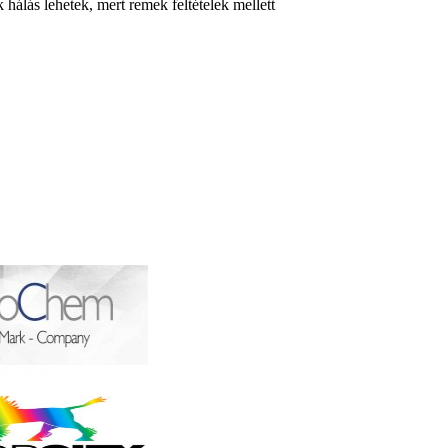
álás lehetek, mert remek feltételek mellett