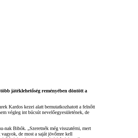
 több játéklehetőség reményében döntött a
ek Kardos kezei alatt bemutatkozhatott a felnőtt
nem végleg int búcsút nevelőegyesületének, de
hu-nak Bibók. „Szeretnék még visszatérni, mert
t vagyok, de most a saját jövőmre kell