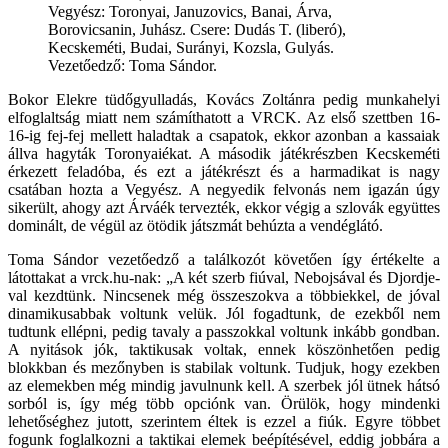
Vegyész: Toronyai, Januzovics, Banai, Árva,
Borovicsanin, Juhász. Csere: Dudás T. (liberó),
Kecskeméti, Budai, Surányi, Kozsla, Gulyás.
Vezetőedző: Toma Sándor.
Bokor Elekre tüdőgyulladás, Kovács Zoltánra pedig munkahelyi
elfoglaltság miatt nem számíthatott a VRCK. Az első szettben 16-
16-ig fej-fej mellett haladtak a csapatok, ekkor azonban a kassaiak
állva hagyták Toronyaiékat. A második játékrészben Kecskeméti
érkezett feladóba, és ezt a játékrészt és a harmadikat is nagy
csatában hozta a Vegyész. A negyedik felvonás nem igazán úgy
sikerült, ahogy azt Árváék tervezték, ekkor végig a szlovák együttes
dominált, de végül az ötödik játszmát behúzta a vendéglátó.
Toma Sándor vezetőedző a találkozót követően így értékelte a
látottakat a vrck.hu-nak: „A két szerb fiúval, Nebojsával és Djordje-
val kezdtünk. Nincsenek még összeszokva a többiekkel, de jóval
dinamikusabbak voltunk velük. Jól fogadtunk, de ezekből nem
tudtunk ellépni, pedig tavaly a passzokkal voltunk inkább gondban.
A nyitások jók, taktikusak voltak, ennek köszönhetően pedig
blokkban és mezőnyben is stabilak voltunk. Tudjuk, hogy ezekben
az elemekben még mindig javulnunk kell. A szerbek jól ütnek hátsó
sorból is, így még több opciónk van. Örülök, hogy mindenki
lehetőséghez jutott, szerintem éltek is ezzel a fiúk. Egyre többet
fogunk foglalkozni a taktikai elemek beépítésével, eddig jobbára a