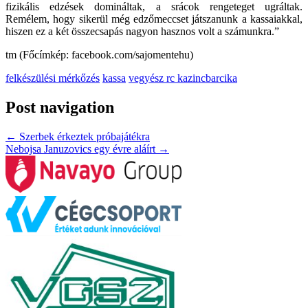
fizikális edzések domináltak, a srácok rengeteget ugráltak.
Remélem, hogy sikerül még edzőmeccset játszanunk a kassaiakkal,
hiszen ez a két összecsapás nagyon hasznos volt a számunkra.”
tm (Főcímkép: facebook.com/sajomentehu)
felkészülési mérkőzés
kassa
vegyész rc kazincbarcika
Post navigation
←
Szerbek érkeztek próbajátékra
Nebojsa Januzovics egy évre aláírt
→