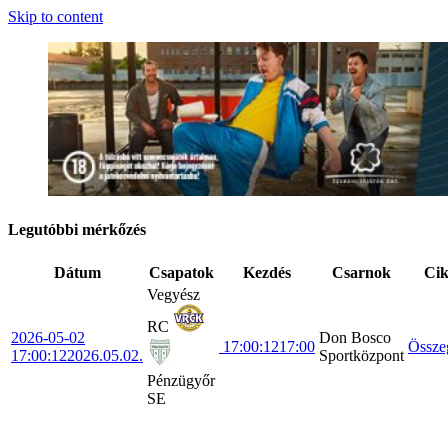
Skip to content
Legutóbbi mérkőzés
Dátum
Csapatok
Kezdés
Csarnok
Ci
Vegyész
RC
2026-05-02
Don Bosco
17:00:12
17:00
Össze
17:00:12
2026.05.02.
Sportközpont
Pénzügyőr
SE