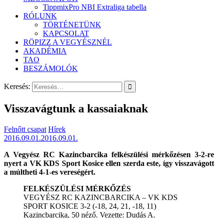
TippmixPro NBI Extraliga tabella
RÓLUNK
TÖRTÉNETÜNK
KAPCSOLAT
RÖPIZZ A VEGYÉSZNÉL
AKADÉMIA
TAO
BESZÁMOLÓK
Keresés:
Visszavágtunk a kassaiaknak
Felnőtt csapat
Hírek
2016.09.01.
2016.09.01.
A Vegyész RC Kazincbarcika felkészülési mérkőzésen 3-2-re
nyert a VK KDS Sport Kosice ellen szerda este, így visszavágott
a múltheti 4-1-es vereségért.
FELKÉSZÜLÉSI MÉRKŐZÉS
VEGYÉSZ RC KAZINCBARCIKA – VK KDS
SPORT KOSICE 3-2 (-18, 24, 21, -18, 11)
Kazincbarcika, 50 néző. Vezette: Dudás A.