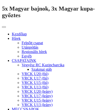
5x Magyar bajnok, 3x Magyar kupa-
győztes
Kezdőlap
Hírek
Felnőtt csapat
Utánpótlás
Regionális hírek
Egyéb
CSAPATAINK
Vegyész RC Kazincbarcika
Szakmai stáb
VRCK U20 (fiú)
VRCK U17 (fiú)
VRCK U15 (fiú)
VRCK U13 (fiú)
VRCK U20 (leány)
VRCK U17 (leány)
VRCK U15 (leány)
VRCK U13 (leány)
MECCSNAPOK