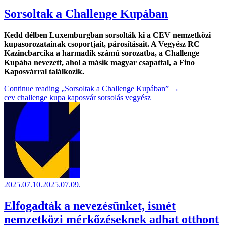
Sorsoltak a Challenge Kupában
Kedd délben Luxemburgban sorsolták ki a CEV nemzetközi
kupasorozatainak csoportjait, párosításait. A Vegyész RC
Kazincbarcika a harmadik számú sorozatba, a Challenge
Kupába nevezett, ahol a másik magyar csapattal, a Fino
Kaposvárral találkozik.
Continue reading
„Sorsoltak a Challenge Kupában”
→
cev
challenge kupa
kaposvár
sorsolás
vegyész
2025.07.10.
2025.07.09.
Elfogadták a nevezésünket, ismét
nemzetközi mérkőzéseknek adhat otthont