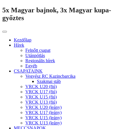
5x Magyar bajnok, 3x Magyar kupa-
győztes
Kezdőlap
Hírek
Felnőtt csapat
Utánpótlás
Regionális hírek
Egyéb
CSAPATAINK
Vegyész RC Kazincbarcika
Szakmai stáb
VRCK U20 (fiú)
VRCK U17 (fiú)
VRCK U15 (fiú)
VRCK U13 (fiú)
VRCK U20 (leány)
VRCK U17 (leány)
VRCK U15 (leány)
VRCK U13 (leány)
MECCSNAPOK