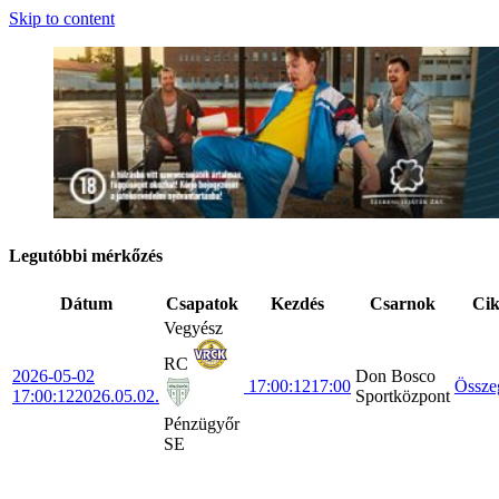
Skip to content
Legutóbbi mérkőzés
Dátum
Csapatok
Kezdés
Csarnok
Ci
Vegyész
RC
2026-05-02
Don Bosco
17:00:12
17:00
Össze
17:00:12
2026.05.02.
Sportközpont
Pénzügyőr
SE