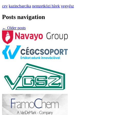
cev
kazincbarcika
nemzetközi hírek
vegyész
Posts navigation
←
Older posts