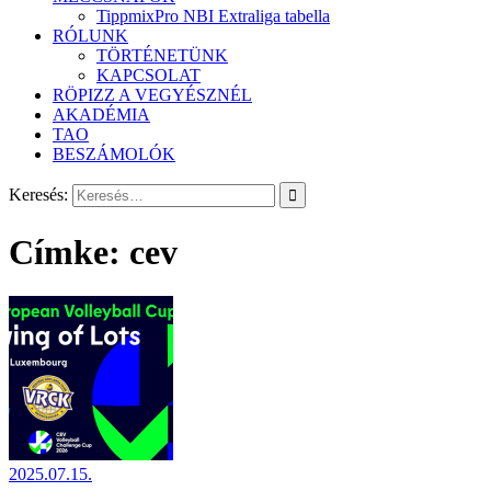
TippmixPro NBI Extraliga tabella
RÓLUNK
TÖRTÉNETÜNK
KAPCSOLAT
RÖPIZZ A VEGYÉSZNÉL
AKADÉMIA
TAO
BESZÁMOLÓK
Keresés:
Címke:
cev
2025.07.15.