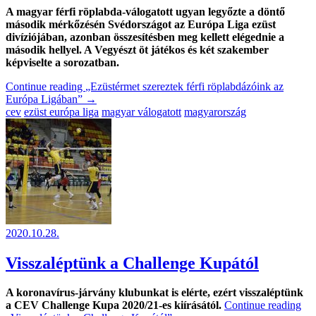
A magyar férfi röplabda-válogatott ugyan legyőzte a döntő
második mérkőzésén Svédországot az Európa Liga ezüst
divíziójában, azonban összesítésben meg kellett elégednie a
második hellyel. A Vegyészt öt játékos és két szakember
képviselte a sorozatban.
Continue reading
„Ezüstérmet szereztek férfi röplabdázóink az
Európa Ligában”
→
cev
ezüst európa liga
magyar válogatott
magyarország
2020.10.28.
Visszaléptünk a Challenge Kupától
A koronavírus-járvány klubunkat is elérte, ezért visszaléptünk
a CEV Challenge Kupa 2020/21-es kiírásától.
Continue reading