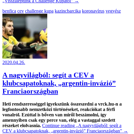
„Visszaléptünk a Challenge Kupától”
→
benfica
cev
challenge kupa
kazincbarcika
koronavírus
vegyész
2020.04.26.
A nagyvilágból: segít a CEV a
klubcsapatoknak, „argentin-invázió”
Franciaországban
Heti rendszerességgel igyekszünk összeszedni a vrck.hu-n a
legfontosabb nemzetközi történéseket, reakciókat a férfi
vonalról. Ezúttal is bőven van miről beszámolni, így
amennyiben csak egy perce van, elég a vastaggal szedett
részeket elolvasnia.
Continue reading
„A nagyvilágból: segít a
CEV a klubcsapatoknak, „argentin-invázió” Franciaországban”
→