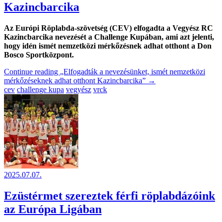
Kazincbarcika
Az Európi Röplabda-szövetség (CEV) elfogadta a Vegyész RC
Kazincbarcika nevezését a Challenge Kupában, ami azt jelenti,
hogy idén ismét nemzetközi mérkőzésnek adhat otthont a Don
Bosco Sportközpont.
Continue reading
„Elfogadták a nevezésünket, ismét nemzetközi
mérkőzéseknek adhat otthont Kazincbarcika”
→
cev
challenge kupa
vegyész
vrck
2025.07.07.
Ezüstérmet szereztek férfi röplabdázóink
az Európa Ligában