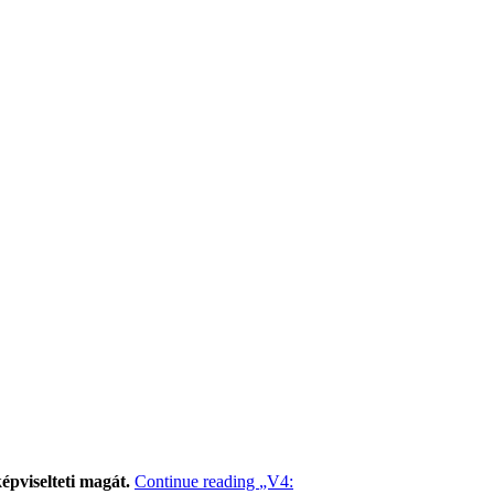
épviselteti magát.
Continue reading
„V4: