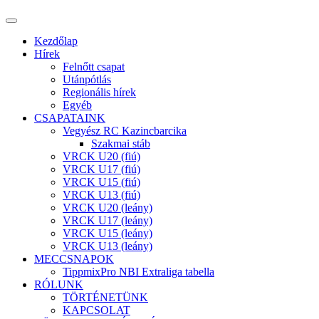
Kezdőlap
Hírek
Felnőtt csapat
Utánpótlás
Regionális hírek
Egyéb
CSAPATAINK
Vegyész RC Kazincbarcika
Szakmai stáb
VRCK U20 (fiú)
VRCK U17 (fiú)
VRCK U15 (fiú)
VRCK U13 (fiú)
VRCK U20 (leány)
VRCK U17 (leány)
VRCK U15 (leány)
VRCK U13 (leány)
MECCSNAPOK
TippmixPro NBI Extraliga tabella
RÓLUNK
TÖRTÉNETÜNK
KAPCSOLAT