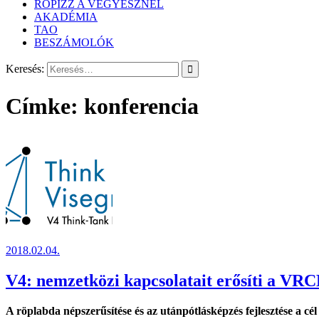
RÖPIZZ A VEGYÉSZNÉL
AKADÉMIA
TAO
BESZÁMOLÓK
Keresés:
Címke:
konferencia
2018.02.04.
V4: nemzetközi kapcsolatait erősíti a VR
A röplabda népszerűsítése és az utánpótlásképzés fejlesztése a c