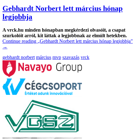
Gebhardt Norbert lett március hónap
legjobbja
A vrck.hu minden hónapban megkérdezi olvasóit, a csapat
szurkolóit arról, kit láttak a legjobbnak az elmúlt hetekben.
Continue reading
„Gebhardt Norbert lett március hónap legjobbja”
→
gebhardt norbert
március
mvp
szavazás
vrck