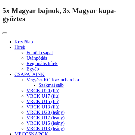
5x Magyar bajnok, 3x Magyar kupa-
győztes
Kezdőlap
Hírek
Felnőtt csapat
Utánpótlás
Regionális hírek
Egyéb
CSAPATAINK
Vegyész RC Kazincbarcika
Szakmai stáb
VRCK U20 (fiú)
VRCK U17 (fiú)
VRCK U15 (fiú)
VRCK U13 (fiú)
VRCK U20 (leány)
VRCK U17 (leány)
VRCK U15 (leány)
VRCK U13 (leány)
MECCSNAPOK