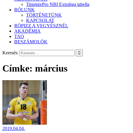
TippmixPro NBI Extraliga tabella
RÓLUNK
TÖRTÉNETÜNK
KAPCSOLAT
RÖPIZZ A VEGYÉSZNÉL
AKADÉMIA
TAO
BESZÁMOLÓK
Keresés:
Címke:
március
2019.04.04.