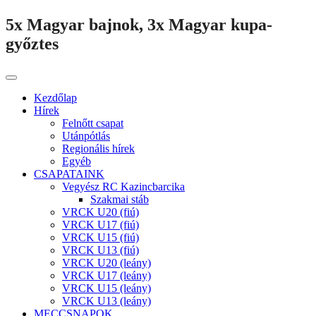
5x Magyar bajnok, 3x Magyar kupa-
győztes
Kezdőlap
Hírek
Felnőtt csapat
Utánpótlás
Regionális hírek
Egyéb
CSAPATAINK
Vegyész RC Kazincbarcika
Szakmai stáb
VRCK U20 (fiú)
VRCK U17 (fiú)
VRCK U15 (fiú)
VRCK U13 (fiú)
VRCK U20 (leány)
VRCK U17 (leány)
VRCK U15 (leány)
VRCK U13 (leány)
MECCSNAPOK