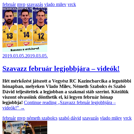
február
mvp
szavazás
vlado milev
vrck
2019.03.05.
2019.03.05.
Szavazz február legjobbjára – videók!
Hét mérkőzést játszott a Vegyész RC Kazincbarcika a legutóbbi
hónapban, melyeken Vlado Milev, Németh Szabolcs és Szabó
Dávid teljesítettek a legjobban a szakmai stáb szerint. Közülük
viszont olvasóink dönthetik el, ki legyen február hónap
legjobbja!
Continue reading
„Szavazz február legjobbjára –
videók!”
→
február
mvp
németh szabolcs
szabó dávid
szavazás
vlado milev
vrck