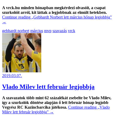
A vrck.hu minden hónapban megkérdezi olvasóit, a csapat
szurkolóit arról, kit láttak a legjobbnak az elmúlt hetekben.
Continue reading
„Gebhardt Norbert lett március hónap legjobbja”
→
gebhardt norbert
március
mvp
szavazás
vrck
2019.03.07.
Vlado Milev lett február legjobbja
A szavazatok több mint 62 százalékát zsebelte be Vlado Milev,
így a szurkolók döntése alapján ő lett február hónap legjobb
Vegyész RC Kazincbarcika játékosa.
Continue reading
„Vlado
Milev lett február legjobbja”
→