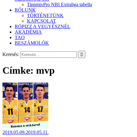
TippmixPro NBI Extraliga tabella
RÓLUNK
TÖRTÉNETÜNK
KAPCSOLAT
RÖPIZZ A VEGYÉSZNÉL
AKADÉMIA
TAO
BESZÁMOLÓK
Keresés:
Címke:
mvp
2019.05.09.
2019.05.11.