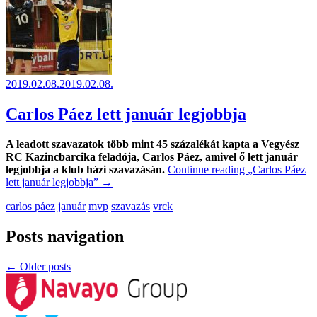
2019.02.08.
2019.02.08.
Carlos Páez lett január legjobbja
A leadott szavazatok több mint 45 százalékát kapta a Vegyész
RC Kazincbarcika feladója, Carlos Páez, amivel ő lett január
legjobbja a klub házi szavazásán.
Continue reading
„Carlos Páez
lett január legjobbja”
→
carlos páez
január
mvp
szavazás
vrck
Posts navigation
←
Older posts