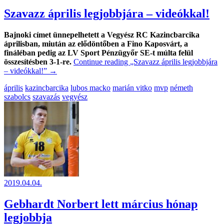
Szavazz április legjobbjára – videókkal!
Bajnoki címet ünnepelhetett a Vegyész RC Kazincbarcika
áprilisban, miután az elődöntőben a Fino Kaposvárt, a
fináléban pedig az LV Sport Pénzügyőr SE-t múlta felül
összesítésben 3-1-re.
Continue reading
„Szavazz április legjobbjára
– videókkal!”
→
április
kazincbarcika
lubos macko
marián vitko
mvp
németh
szabolcs
szavazás
vegyész
2019.04.04.
Gebhardt Norbert lett március hónap
legjobbja