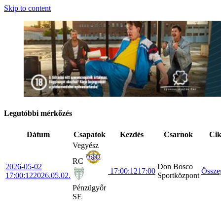
Skip to content
Legutóbbi mérkőzés
Dátum
Csapatok
Kezdés
Csarnok
Ci
Vegyész
RC
2026-05-02
Don Bosco
17:00:12
17:00
Össze
17:00:12
2026.05.02.
Sportközpont
Pénzügyőr
SE