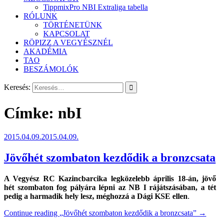
TippmixPro NBI Extraliga tabella
RÓLUNK
TÖRTÉNETÜNK
KAPCSOLAT
RÖPIZZ A VEGYÉSZNÉL
AKADÉMIA
TAO
BESZÁMOLÓK
Keresés:
Címke:
nbI
2015.04.09.
2015.04.09.
Jövőhét szombaton kezdődik a bronzcsata
A Vegyész RC Kazincbarcika legközelebb április 18-án, jövő
hét szombaton fog pályára lépni az NB I rájátszásában, a tét
pedig a harmadik hely lesz, méghozzá a Dági KSE ellen
.
Continue reading
„Jövőhét szombaton kezdődik a bronzcsata”
→