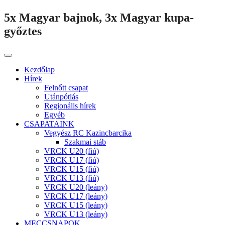
5x Magyar bajnok, 3x Magyar kupa-
győztes
Kezdőlap
Hírek
Felnőtt csapat
Utánpótlás
Regionális hírek
Egyéb
CSAPATAINK
Vegyész RC Kazincbarcika
Szakmai stáb
VRCK U20 (fiú)
VRCK U17 (fiú)
VRCK U15 (fiú)
VRCK U13 (fiú)
VRCK U20 (leány)
VRCK U17 (leány)
VRCK U15 (leány)
VRCK U13 (leány)
MECCSNAPOK