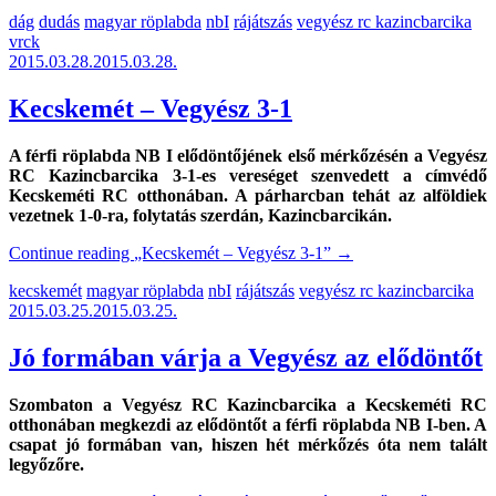
dág
dudás
magyar röplabda
nbI
rájátszás
vegyész rc kazincbarcika
vrck
2015.03.28.
2015.03.28.
Kecskemét – Vegyész 3-1
A férfi röplabda NB I elődöntőjének első mérkőzésén a Vegyész
RC Kazincbarcika 3-1-es vereséget szenvedett a címvédő
Kecskeméti RC otthonában. A párharcban tehát az alföldiek
vezetnek 1-0-ra, folytatás szerdán, Kazincbarcikán.
Continue reading
„Kecskemét – Vegyész 3-1”
→
kecskemét
magyar röplabda
nbI
rájátszás
vegyész rc kazincbarcika
2015.03.25.
2015.03.25.
Jó formában várja a Vegyész az elődöntőt
Szombaton a Vegyész RC Kazincbarcika a Kecskeméti RC
otthonában megkezdi az elődöntőt a férfi röplabda NB I-ben. A
csapat jó formában van, hiszen hét mérkőzés óta nem talált
legyőzőre.