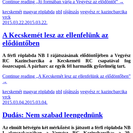
Continue reading
„Jó formában várja a Vegyész az elődöntőt”
→
kecskemét
magyar röplabda
nbI
rájátszás
vegyész rc kazincbarcika
vrck
2015.03.22.
2015.03.22.
A Kecskemét lesz az ellenfelünk az
elődöntőben
A férfi röplabda NB I rájátszásának elődöntőjében a Vegyész
RC Kazincbarcika a Kecskeméti RC csapatával fog
összecsapni. A párharc az egyik fél harmadik győzelméig tart.
Continue reading
„A Kecskemét lesz az ellenfelünk az elődöntőben”
→
kecskemét
magyar röplabda
nbI
rájátszás
vegyész rc kazincbarcika
vrck
2015.03.04.
2015.03.04.
Dudás: Nem szabad leengednünk
Az elmúlt hétvégén két mérkőzést is játszott a férfi röplabda NB
I alapszakaszában a Vegyész RC Kazincbarcika: a 20.