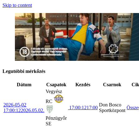
Skip to content
Legutóbbi mérkőzés
Dátum
Csapatok
Kezdés
Csarnok
Ci
Vegyész
RC
2026-05-02
Don Bosco
17:00:12
17:00
Össze
17:00:12
2026.05.02.
Sportközpont
Pénzügyőr
SE