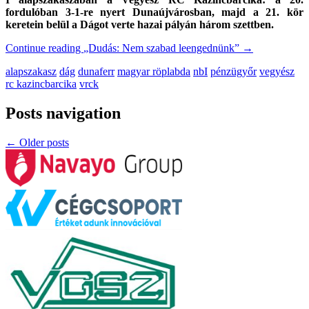
fordulóban 3-1-re nyert Dunaújvárosban, majd a 21. kör
keretein belül a Dágot verte hazai pályán három szettben.
Continue reading
„Dudás: Nem szabad leengednünk”
→
alapszakasz
dág
dunaferr
magyar röplabda
nbI
pénzügyőr
vegyész
rc kazincbarcika
vrck
Posts navigation
←
Older posts