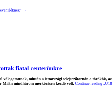
Leventééknek”
→
ottak fiatal centerünkre
 válogatottnak, miután a lettországi selejtezőtornán a törökök, a
er Milán mindhárom mérkőzésen kezdő volt.
Continue reading
„U18-