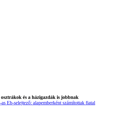
z osztrákok és a házigazdák is jobbnak
as Eb-selejtező: alapemberként számítottak fiatal