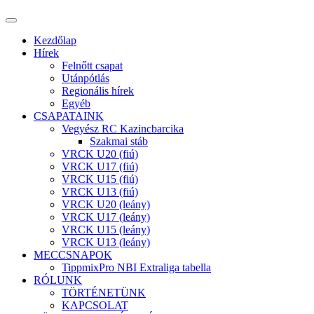
Kezdőlap
Hírek
Felnőtt csapat
Utánpótlás
Regionális hírek
Egyéb
CSAPATAINK
Vegyész RC Kazincbarcika
Szakmai stáb
VRCK U20 (fiú)
VRCK U17 (fiú)
VRCK U15 (fiú)
VRCK U13 (fiú)
VRCK U20 (leány)
VRCK U17 (leány)
VRCK U15 (leány)
VRCK U13 (leány)
MECCSNAPOK
TippmixPro NBI Extraliga tabella
RÓLUNK
TÖRTÉNETÜNK
KAPCSOLAT