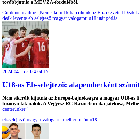
továbbjutnia a MEVZA-fordulóból.
Continue reading
„Nem sikerült kiharcolniuk az Eb-részvételt Deák 
deák levente
eb-selejtező
magyar válogatott
u18
utánpótlás
2024.04.15.
2024.04.15.
U18-as Eb-selejtező: alapemberként számít
Nem sikerült kijutnia az Európa-bajnokságra a magyar U18-as fiú
bizonyultak náluk. A Vegyész RC Kazincbarcika játékosa, Melh
centerünkre”
→
eb-selejtező
magyar válogatott
melher milán
u18