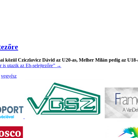
tezőre
 közül Cziczlavicz Dávid az U20-as, Melher Milán pedig az U18-as
 is utazik az Eb-selejtezőre”
→
vegyész