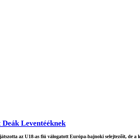
lt Deák Leventééknek
tszotta az U18-as fiú válogatott Európa-bajnoki selejtezőit, de a 