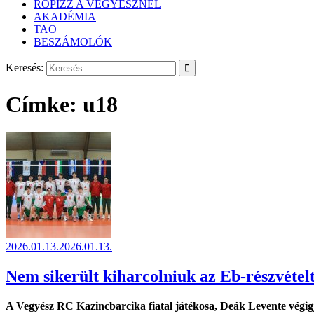
RÖPIZZ A VEGYÉSZNÉL
AKADÉMIA
TAO
BESZÁMOLÓK
Keresés:
Címke:
u18
2026.01.13.
2026.01.13.
Nem sikerült kiharcolniuk az Eb-részvéte
A Vegyész RC Kazincbarcika fiatal játékosa, Deák Levente végigjá