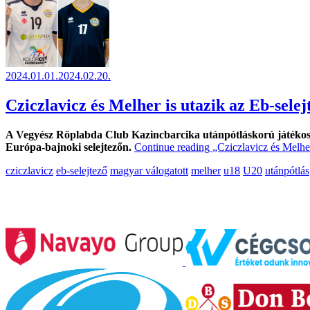
2024.01.01.
2024.02.20.
Cziczlavicz és Melher is utazik az Eb-selej
A Vegyész Röplabda Club Kazincbarcika utánpótláskorú játékosai
Európa-bajnoki selejtezőn.
Continue reading
„Cziczlavicz és Melher
cziczlavicz
eb-selejtező
magyar válogatott
melher
u18
U20
utánpótlás