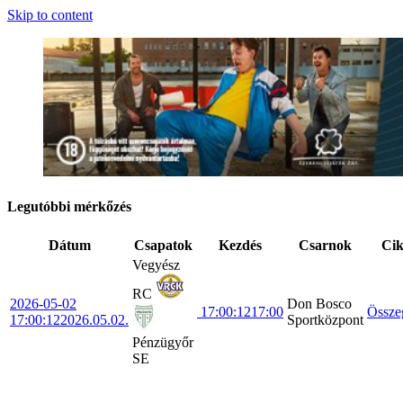
Skip to content
Legutóbbi mérkőzés
Dátum
Csapatok
Kezdés
Csarnok
Ci
Vegyész
RC
2026-05-02
Don Bosco
17:00:12
17:00
Össze
17:00:12
2026.05.02.
Sportközpont
Pénzügyőr
SE