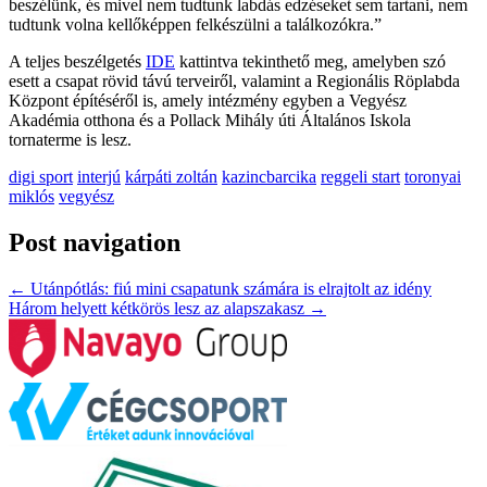
beszélünk, és mivel nem tudtunk labdás edzéseket sem tartani, nem
tudtunk volna kellőképpen felkészülni a találkozókra.”
A teljes beszélgetés
IDE
kattintva tekinthető meg, amelyben szó
esett a csapat rövid távú terveiről, valamint a Regionális Röplabda
Központ építéséről is, amely intézmény egyben a Vegyész
Akadémia otthona és a Pollack Mihály úti Általános Iskola
tornaterme is lesz.
digi sport
interjú
kárpáti zoltán
kazincbarcika
reggeli start
toronyai
miklós
vegyész
Post navigation
←
Utánpótlás: fiú mini csapatunk számára is elrajtolt az idény
Három helyett kétkörös lesz az alapszakasz
→