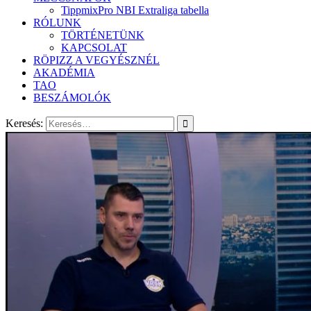
TippmixPro NBI Extraliga tabella
RÓLUNK
TÖRTÉNETÜNK
KAPCSOLAT
RÖPIZZ A VEGYÉSZNÉL
AKADÉMIA
TAO
BESZÁMOLÓK
Keresés: