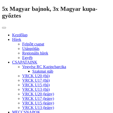
5x Magyar bajnok, 3x Magyar kupa-
győztes
Kezdőlap
Hírek
Felnőtt csapat
Utánpótlás
Regionális hírek
Egyéb
CSAPATAINK
Vegyész RC Kazincbarcika
Szakmai stáb
VRCK U20 (fiú)
VRCK U17 (fiú)
VRCK U15 (fiú)
VRCK U13 (fiú)
VRCK U20 (leány)
VRCK U17 (leány)
VRCK U15 (leány)
VRCK U13 (leány)
MECCSNAPOK