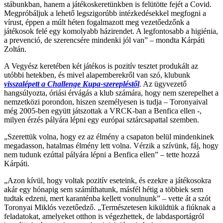
stábunkban, hanem a játékoskeretünkben is felütötte fejét a Covid.
Megpróbáljuk a lehető legszigorúbb intézkedésekkel megfogni a
vírust, éppen a múlt héten fogalmazott meg vezetőedzőnk a
játékosok felé egy komolyabb házirendet. A legfontosabb a higiénia,
a prevenció, de szerencsére mindenki jól van” – mondta Kárpáti
Zoltán.
A Vegyész keretében két játékos is pozitív tesztet produkált az
utóbbi hetekben, és mivel alapemberekről van szó, klubunk
visszalépett a Challenge Kupa-szerepléstől
. Az ügyvezető
hangsúlyozta, óriási érvágás a klub számára, hogy nem szerepelhet a
nemzetközi porondon, hiszen személyesen is tudja – Toronyaival
még 2005-ben együtt játszottak a VRCK-ban a Benfica ellen -,
milyen érzés pályára lépni egy európai sztárcsapattal szemben.
„Szerettük volna, hogy ez az élmény a csapaton belül mindenkinek
megadasson, hatalmas élmény lett volna. Vérzik a szívünk, fáj, hogy
nem tudunk ezúttal pályára lépni a Benfica ellen” – tette hozzá
Kárpáti.
„Azon kívül, hogy voltak pozitív eseteink, és ezekre a játékosokra
akár egy hónapig sem számíthatunk, másfél hétig a többiek sem
tudtak edzeni, mert karanténba kellett vonulnunk” – vette át a szót
Toronyai Miklós vezetőedző. „Természetesen kiküldtük a fiúknak a
feladatokat, amelyeket otthon is végezhettek, de labdasportágról