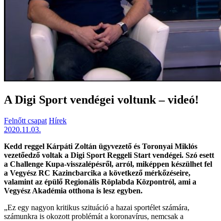
A Digi Sport vendégei voltunk – videó!
Felnőtt csapat
Hírek
2020.11.03.
Kedd reggel Kárpáti Zoltán ügyvezető és Toronyai Miklós
vezetőedző voltak a Digi Sport Reggeli Start vendégei. Szó esett
a Challenge Kupa-visszalépésről, arról, miképpen készülhet fel
a Vegyész RC Kazincbarcika a következő mérkőzéseire,
valamint az épülő Regionális Röplabda Központról, ami a
Vegyész Akadémia otthona is lesz egyben.
„Ez egy nagyon kritikus szituáció a hazai sportélet számára,
számunkra is okozott problémát a koronavírus, nemcsak a