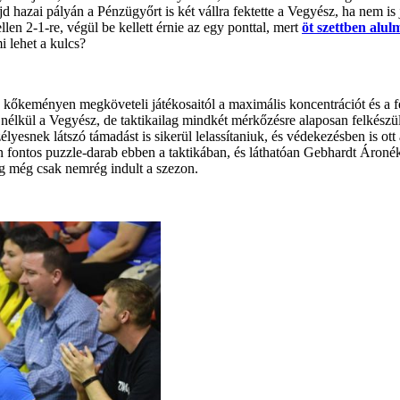
ajd hazai pályán a Pénzügyőrt is két vállra fektette a Vegyész, ha nem i
len 2-1-re, végül be kellett érnie az egy ponttal, mert
öt szettben alul
i lehet a kulcs?
kőkeményen megköveteli játékosaitól a maximális koncentrációt és a f
élkül a Vegyész, de taktikailag mindkét mérkőzésre alaposan felkészül
esnek látszó támadást is sikerül lelassítaniuk, és védekezésben is ott 
n fontos puzzle-darab ebben a taktikában, és láthatóan Gebhardt Ároné
ig még csak nemrég indult a szezon.