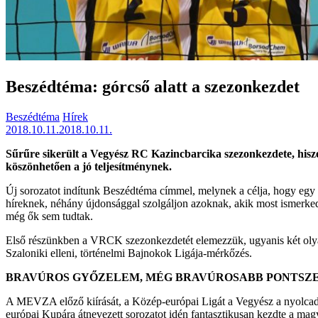
Beszédtéma: górcső alatt a szezonkezdet
Beszédtéma
Hírek
2018.10.11.
2018.10.11.
Sűrűre sikerült a Vegyész RC Kazincbarcika szezonkezdete, hiszen
köszönhetően a jó teljesítménynek.
Új sorozatot indítunk Beszédtéma címmel, melynek a célja, hogy egy
híreknek, néhány újdonsággal szolgáljon azoknak, akik most ismerkedne
még ők sem tudtak.
Első részünkben a VRCK szezonkezdetét elemezzük, ugyanis két olyan
Szaloniki elleni, történelmi Bajnokok Ligája-mérkőzés.
BRAVÚROS GYŐZELEM, MÉG BRAVÚROSABB PONTSZ
A MEVZA előző kiírását, a Közép-európai Ligát a Vegyész a nyolcad
európai Kupára átnevezett sorozatot idén fantasztikusan kezdte a m