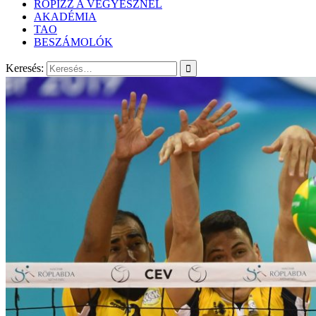
RÖPIZZ A VEGYÉSZNÉL
AKADÉMIA
TAO
BESZÁMOLÓK
Keresés: