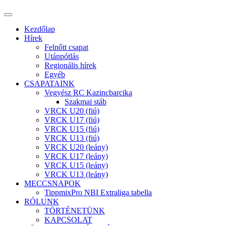
Kezdőlap
Hírek
Felnőtt csapat
Utánpótlás
Regionális hírek
Egyéb
CSAPATAINK
Vegyész RC Kazincbarcika
Szakmai stáb
VRCK U20 (fiú)
VRCK U17 (fiú)
VRCK U15 (fiú)
VRCK U13 (fiú)
VRCK U20 (leány)
VRCK U17 (leány)
VRCK U15 (leány)
VRCK U13 (leány)
MECCSNAPOK
TippmixPro NBI Extraliga tabella
RÓLUNK
TÖRTÉNETÜNK
KAPCSOLAT