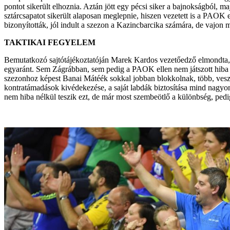
pontot sikerült elhoznia. Aztán jött egy pécsi siker a bajnokságból, m
sztárcsapatot sikerült alaposan meglepnie, hiszen vezetett is a PAOK el
bizonyították, jól indult a szezon a Kazincbarcika számára, de vajon m
TAKTIKAI FEGYELEM
Bemutatkozó sajtótájékoztatóján Marek Kardos vezetőedző elmondta, 
egyaránt. Sem Zágrábban, sem pedig a PAOK ellen nem játszott hiba n
szezonhoz képest Banai Mátéék sokkal jobban blokkolnak, több, veszély
kontratámadások kivédekezése, a saját labdák biztosítása mind nagyo
nem hiba nélkül teszik ezt, de már most szembeötlő a különbség, ped