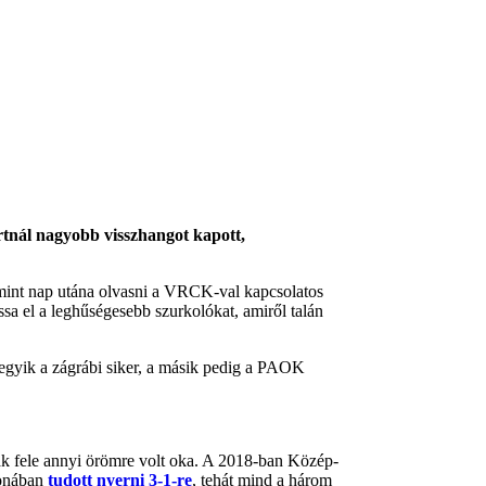
ártnál nagyobb visszhangot kapott,
 mint nap utána olvasni a VRCK-val kapcsolatos
sa el a leghűségesebb szurkolókat, amiről talán
egyik a zágrábi siker, a másik pedig a PAOK
k fele annyi örömre volt oka. A 2018-ban Közép-
honában
tudott nyerni 3-1-re
, tehát mind a három