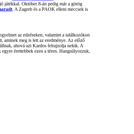
s jó játékkal. Október 8-án pedig már a görög
maradt
. A Zagreb és a PAOK elleni meccsek is
egyelmet az edzéseken, valamint a találkozókon
t, aminek meg is lett az eredménye. Az előző
állnak, ahová azt Kardos felrajzolja nekik. A
k egyre érettebbek ezen a téren. Hangsúlyozzuk,