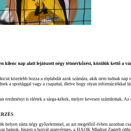
 kilenc nap alatt lejátszott négy tétmérkőzést, közülük kettő a v
 kicsit közelebb hozza a röplabdát azok számára, akik nem tudnak nap
k a sportággal vagy a csapattal, illetve hogy olyan információkkal lás
 eredményt is elértek a sárga-kékek, melyre kevesen számítottak. Az 
ERZÉS
ik helyen zárta négy győzelemmel, az azt megelőző évben azonban csa
agyar bajnok, hiszen a horvát aranyérmes, a HAOK Mladost Zagreb ott