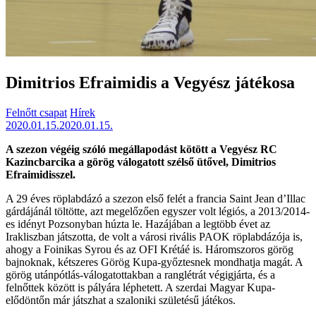
Dimitrios Efraimidis a Vegyész játékosa
Felnőtt csapat
Hírek
2020.01.15.
2020.01.15.
A szezon végéig szóló megállapodást kötött a Vegyész RC
Kazincbarcika a görög válogatott szélső ütővel, Dimitrios
Efraimidisszel.
A 29 éves röplabdázó a szezon első felét a francia Saint Jean d’Illac
gárdájánál töltötte, azt megelőzően egyszer volt légiós, a 2013/2014-
es idényt Pozsonyban húzta le. Hazájában a legtöbb évet az
Irakliszban játszotta, de volt a városi rivális PAOK röplabdázója is,
ahogy a Foinikas Syrou és az OFI Krétáé is. Háromszoros görög
bajnoknak, kétszeres Görög Kupa-győztesnek mondhatja magát. A
görög utánpótlás-válogatottakban a ranglétrát végigjárta, és a
felnőttek között is pályára léphetett. A szerdai Magyar Kupa-
elődöntőn már játszhat a szaloniki születésű játékos.