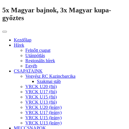
5x Magyar bajnok, 3x Magyar kupa-
győztes
Kezdőlap
Hírek
Felnőtt csapat
Utánpótlás
Regionális hírek
Egyéb
CSAPATAINK
Vegyész RC Kazincbarcika
Szakmai stáb
VRCK U20 (fiú)
VRCK U17 (fiú)
VRCK U15 (fiú)
VRCK U13 (fiú)
VRCK U20 (leány)
VRCK U17 (leány)
VRCK U15 (leány)
VRCK U13 (leány)
MECCSNAPOK