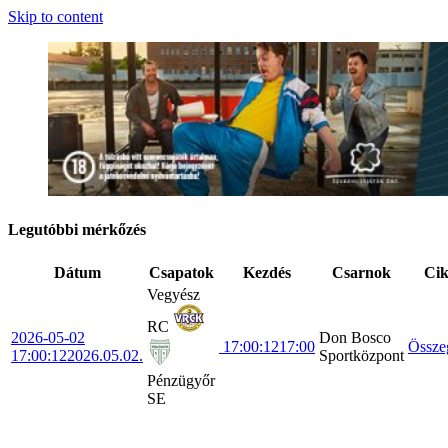
Skip to content
Legutóbbi mérkőzés
Dátum
Csapatok
Kezdés
Csarnok
Ci
Vegyész
RC
2026-05-02
Don Bosco
17:00:12
17:00
Össze
17:00:12
2026.05.02.
Sportközpont
Pénzügyőr
SE