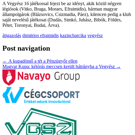
A Vegyész 16 játékossal fejezi be az idényt, akik közül négyen
légiósok (Vitko, Braga, Moraes, Efraimidis), hárman magyar
állampolgárok (Blázsovics, Csizmadia, Páez), kilencen pedig a klub
saját nevelésű játékosai (Dudás, Simkó, Juhász, Bibók, Földes,
Péter, Toronyai, Budai, Árva).
átigazolás
dimitrios efraimidis
kazincbarcika
vegyész
Post navigation
←
A kupadöntő a tét a Pénzügyőr ellen
Magyar Kupa: kétórás meccsen került hátrányba a Vegyész
→