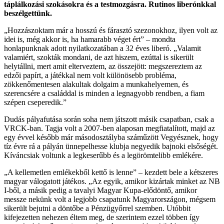
táplálkozási szokásokra és a testmozgásra. Rutinos liberónkkal
beszélgettünk.
„Hozzászoktam már a hosszú és fárasztó szezonokhoz, ilyen volt az
idei is, még akkor is, ha hamarabb véget ért” – mondta
honlapunknak adott nyilatkozatában a 32 éves liberó. „Valamit
valamiért, szokták mondani, de azt hiszem, ezúttal is sikerült
helytállni, mert amit elterveztem, az összejött: megszereztem az
edzői papírt, a játékkal nem volt különösebb probléma,
zökkenőmentesen alakultak dolgaim a munkahelyemen, és
szerencsére a családdal is minden a legnagyobb rendben, a fiam
szépen cseperedik.”
Dudás pályafutása során soha nem játszott másik csapatban, csak a
VRCK-ban. Tagja volt a 2007-ben alaposan megfiatalított, majd az
egy évvel később már másodosztályba száműzött Vegyésznek, hogy
tíz évre rá a pályán ünnepelhesse klubja negyedik bajnoki elsőségét.
Kíváncsiak voltunk a legkeserűbb és a legörömtelibb emlékére.
„A kellemetlen emlékekből kettő is lenne” – kezdett bele a kétszeres
magyar válogatott játékos. „Az egyik, amikor kizártak minket az NB
I-ből, a másik pedig a tavalyi Magyar Kupa-elődöntő, amikor
messze nekünk volt a legjobb csapatunk Magyarországon, mégsem
sikerült bejutni a döntőbe a Pénzügyőrrel szemben. Utóbbit
kifejezetten nehezen éltem meg, de szerintem ezzel többen így