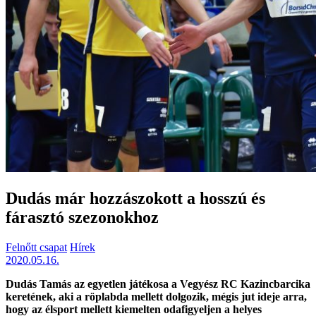
Dudás már hozzászokott a hosszú és
fárasztó szezonokhoz
Felnőtt csapat
Hírek
2020.05.16.
Dudás Tamás az egyetlen játékosa a Vegyész RC Kazincbarcika
keretének, aki a röplabda mellett dolgozik, mégis jut ideje arra,
hogy az élsport mellett kiemelten odafigyeljen a helyes