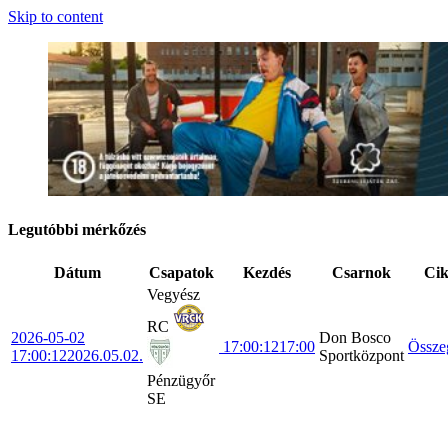
Skip to content
Legutóbbi mérkőzés
Dátum
Csapatok
Kezdés
Csarnok
Ci
Vegyész
RC
2026-05-02
Don Bosco
17:00:12
17:00
Össze
17:00:12
2026.05.02.
Sportközpont
Pénzügyőr
SE