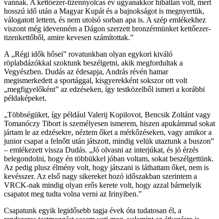
vannak. A kettőezer-tizennyolcas év ugyanakkor hibátlan volt, mert
hosszú idő után a Magyar Kupát és a bajnokságot is megnyertük,
válogatott lettem, és nem utolsó sorban apa is. A szép emlékekhez
viszont még idevenném a Dágon szerzett bronzérmünket kettőezer-
tizenkettőből, amire kevesen számítottak.”
A „Régi idők hősei” rovatunkban olyan egykori kiváló
röplabdázókkal szoktunk beszélgetni, akik megfordultak a
Vegyészben. Dudás az édesapja, András révén hamar
megismerkedett a sportággal, kisgyerekként sokszor ott volt
„megfigyelőként” az edzéseken, így testközelből ismeri a korábbi
példaképeket.
„Többségüket, így például Valerij Kopilovot, Bencsik Zoltánt vagy
Tomanóczy Tibort is személyesen ismerem, hiszen apukámmal sokat
jártam le az edzésekre, néztem őket a mérkőzéseken, vagy amikor a
junior csapat a felnőtt után játszott, mindig velük utaztunk a buszon”
– emlékezett vissza Dudás. „Jó olvasni az interjúkat, és jó érzés
belegondolni, hogy én többükkel jóban voltam, sokat beszélgettünk.
Az pedig plusz élmény volt, hogy játszani is láthattam őket, nem is
kevésszer. Az első nagy sikereket hozó időszakban szerintem a
VRCK-nak mindig olyan erős kerete volt, hogy azzal bármelyik
csapatot meg tudta volna verni az Irinyiben.”
Csapatunk egyik legidősebb tagja évek óta tudatosan él, a