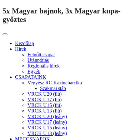
5x Magyar bajnok, 3x Magyar kupa-
győztes
Kezdőlap
Hírek
Felnőtt csapat
Utánpótlás
Regionális hírek
Egyéb
CSAPATAINK
Vegyész RC Kazincbarcika
Szakmai stáb
VRCK U20 (fiú)
VRCK U17 (fiú)
VRCK U15 (fiú)
VRCK U13 (fiú)
VRCK U20 (leány)
VRCK U17 (leány)
VRCK U15 (leány)
VRCK U13 (leány)
MECCSNAPOK