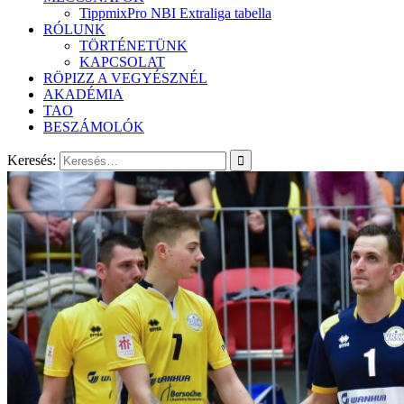
TippmixPro NBI Extraliga tabella
RÓLUNK
TÖRTÉNETÜNK
KAPCSOLAT
RÖPIZZ A VEGYÉSZNÉL
AKADÉMIA
TAO
BESZÁMOLÓK
Keresés: