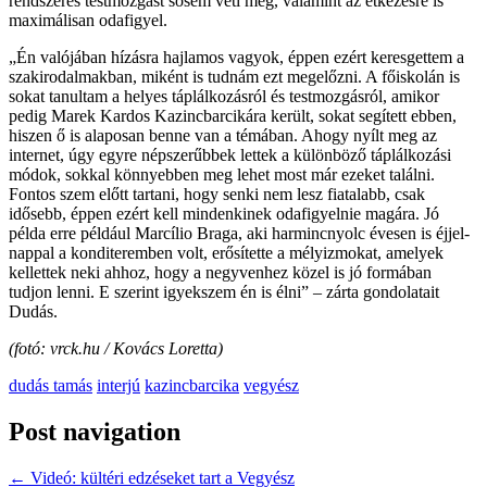
rendszeres testmozgást sosem veti meg, valamint az étkezésre is
maximálisan odafigyel.
„Én valójában hízásra hajlamos vagyok, éppen ezért keresgettem a
szakirodalmakban, miként is tudnám ezt megelőzni. A főiskolán is
sokat tanultam a helyes táplálkozásról és testmozgásról, amikor
pedig Marek Kardos Kazincbarcikára került, sokat segített ebben,
hiszen ő is alaposan benne van a témában. Ahogy nyílt meg az
internet, úgy egyre népszerűbbek lettek a különböző táplálkozási
módok, sokkal könnyebben meg lehet most már ezeket találni.
Fontos szem előtt tartani, hogy senki nem lesz fiatalabb, csak
idősebb, éppen ezért kell mindenkinek odafigyelnie magára. Jó
példa erre például Marcílio Braga, aki harmincnyolc évesen is éjjel-
nappal a konditeremben volt, erősítette a mélyizmokat, amelyek
kellettek neki ahhoz, hogy a negyvenhez közel is jó formában
tudjon lenni. E szerint igyekszem én is élni” – zárta gondolatait
Dudás.
(fotó: vrck.hu / Kovács Loretta)
dudás tamás
interjú
kazincbarcika
vegyész
Post navigation
←
Videó: kültéri edzéseket tart a Vegyész