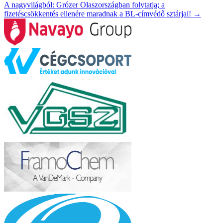
A nagyvilágból: Grózer Olaszországban folytatja; a
fizetéscsökkentés ellenére maradnak a BL-címvédő sztárjai!
→