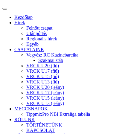
Kezdőlap
Hírek
Felnőtt csapat
Utánpótlás
Regionális hírek
Egyéb
CSAPATAINK
Vegyész RC Kazincbarcika
Szakmai stáb
VRCK U20 (fiú)
VRCK U17 (fiú)
VRCK U15 (fiú)
VRCK U13 (fiú)
VRCK U20 (leány)
VRCK U17 (leány)
VRCK U15 (leány)
VRCK U13 (leány)
MECCSNAPOK
TippmixPro NBI Extraliga tabella
RÓLUNK
TÖRTÉNETÜNK
KAPCSOLAT