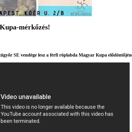
 Kupa-mérkőzés!
ügyőr SE vendége lesz a férfi röplabda Magyar Kupa elődöntőjén