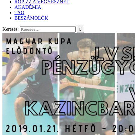
RÖPIZZ A VEGYÉSZNÉL
AKADÉMIA
TAO
BESZÁMOLÓK
Keresés: