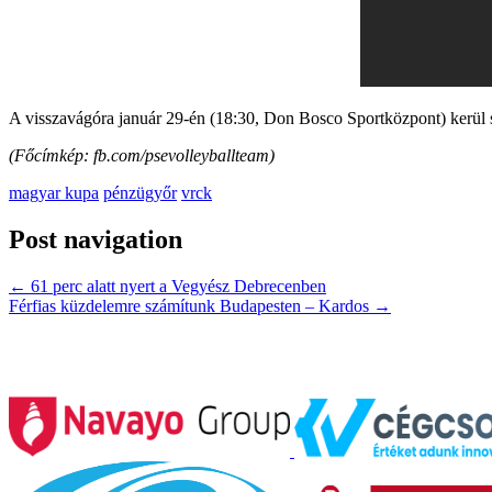
A visszavágóra január 29-én (18:30, Don Bosco Sportközpont) kerül 
(Főcímkép: fb.com/psevolleyballteam)
magyar kupa
pénzügyőr
vrck
Post navigation
←
61 perc alatt nyert a Vegyész Debrecenben
Férfias küzdelemre számítunk Budapesten – Kardos
→