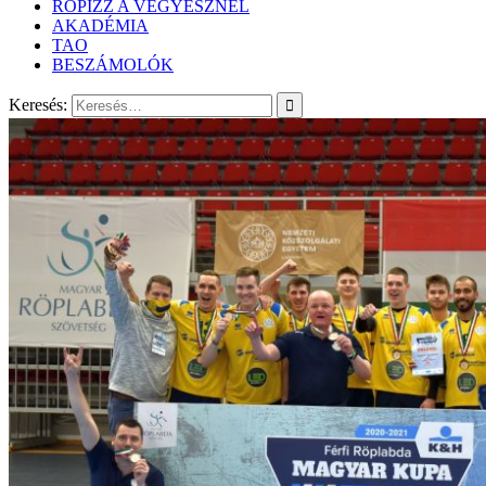
RÖPIZZ A VEGYÉSZNÉL
AKADÉMIA
TAO
BESZÁMOLÓK
Keresés: