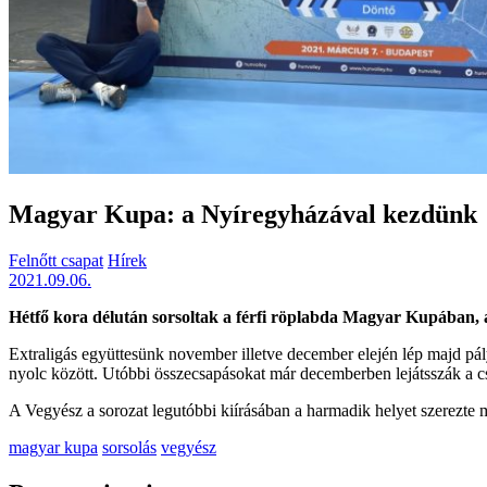
Magyar Kupa: a Nyíregyházával kezdünk
Felnőtt csapat
Hírek
2021.09.06.
Hétfő kora délután sorsoltak a férfi röplabda Magyar Kupában, 
Extraligás együttesünk november illetve december elején lép majd p
nyolc között. Utóbbi összecsapásokat már decemberben lejátsszák a c
A Vegyész a sorozat legutóbbi kiírásában a harmadik helyet szerezte
magyar kupa
sorsolás
vegyész