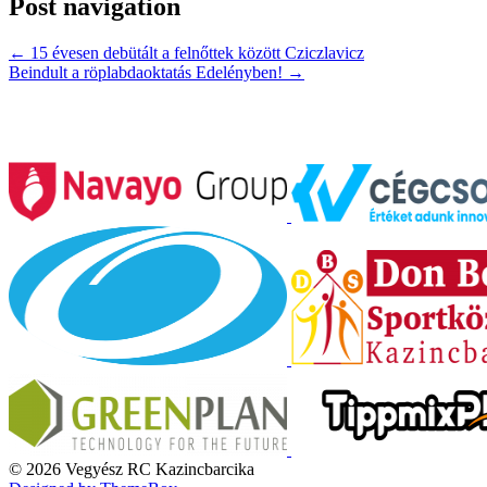
Post navigation
←
15 évesen debütált a felnőttek között Cziczlavicz
Beindult a röplabdaoktatás Edelényben!
→
© 2026 Vegyész RC Kazincbarcika