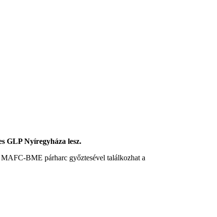
-es GLP Nyíregyháza lesz.
s a MAFC-BME párharc győztesével találkozhat a