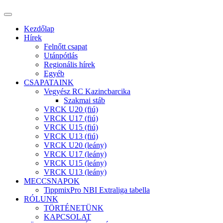
Kezdőlap
Hírek
Felnőtt csapat
Utánpótlás
Regionális hírek
Egyéb
CSAPATAINK
Vegyész RC Kazincbarcika
Szakmai stáb
VRCK U20 (fiú)
VRCK U17 (fiú)
VRCK U15 (fiú)
VRCK U13 (fiú)
VRCK U20 (leány)
VRCK U17 (leány)
VRCK U15 (leány)
VRCK U13 (leány)
MECCSNAPOK
TippmixPro NBI Extraliga tabella
RÓLUNK
TÖRTÉNETÜNK
KAPCSOLAT