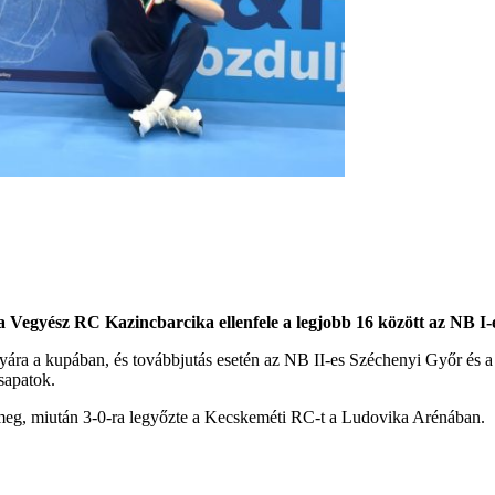
a Vegyész RC Kazincbarcika ellenfele a legjobb 16 között az NB I
ályára a kupában, és továbbjutás esetén az NB II-es Széchenyi Győr é
sapatok.
 meg, miután 3-0-ra legyőzte a Kecskeméti RC-t a Ludovika Arénában.