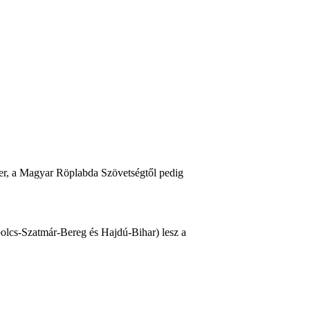
er, a Magyar Röplabda Szövetségtől pedig
lcs-Szatmár-Bereg és Hajdú-Bihar) lesz a