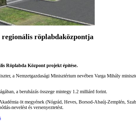
regionális röplabdaközpontja
lis Röplabda Központ projekt építése.
iszter, a Nemzetgazdasági Minisztérium nevében Varga Mihály miniszt
ában, a beruházás összege mintegy 1.2 milliárd forint.
 Akadémia öt megyének (Nógrád, Heves, Borsod-Abaúj-Zemplén, Szabo
pótlás-nevelést és versenyeztetést.
s