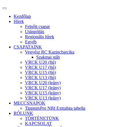
Kezdőlap
Hírek
Felnőtt csapat
Utánpótlás
Regionális hírek
Egyéb
CSAPATAINK
Vegyész RC Kazincbarcika
Szakmai stáb
VRCK U20 (fiú)
VRCK U17 (fiú)
VRCK U15 (fiú)
VRCK U13 (fiú)
VRCK U20 (leány)
VRCK U17 (leány)
VRCK U15 (leány)
VRCK U13 (leány)
MECCSNAPOK
TippmixPro NBI Extraliga tabella
RÓLUNK
TÖRTÉNETÜNK
KAPCSOLAT