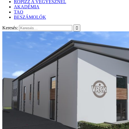
RÖPIZZ A VEGYÉSZNÉL
AKADÉMIA
TAO
BESZÁMOLÓK
Keresés: