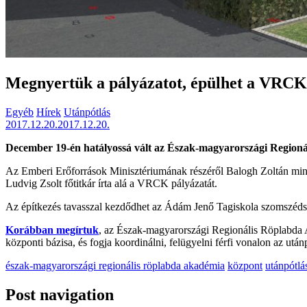
Megnyertük a pályázatot, épülhet a VRCK 
Egyéb
Hírek
Utánpótlás
2017.12.20.
2017.12.20.
December 19-én hatályossá vált az Észak-magyarországi Regioná
Az Emberi Erőforrások Minisztériumának részéről Balogh Zoltán min
Ludvig Zsolt főtitkár írta alá a VRCK pályázatát.
Az építkezés tavasszal kezdődhet az Ádám Jenő Tagiskola szomszédság
Korábban megírtuk
, az Észak-magyarországi Regionális Röplabda
központi bázisa, és fogja koordinálni, felügyelni férfi vonalon az után
észak-magyarországi regionális röplabda akadémia
központ
utánpótlá
Post navigation