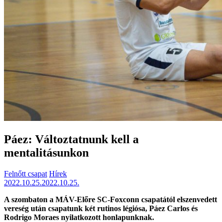
Páez: Változtatnunk kell a
mentalitásunkon
Felnőtt csapat
Hírek
2022.10.25.
2022.10.25.
A szombaton a MÁV-Előre SC-Foxconn csapatától elszenvedett
vereség után csapatunk két rutinos légiósa, Páez Carlos és
Rodrigo Moraes nyilatkozott honlapunknak.