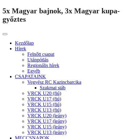
5x Magyar bajnok, 3x Magyar kupa-
győztes
Kezdőlap
Hírek
Felnőtt csapat
Utánpótlás
Regionális hírek
Egyéb
CSAPATAINK
Vegyész RC Kazincbarcika
Szakmai stáb
VRCK U20 (fiú)
VRCK U17 (fiú)
VRCK U15 (fiú)
VRCK U13 (fiú)
VRCK U20 (leány)
VRCK U17 (leány)
VRCK U15 (leány)
VRCK U13 (leány)
MECCSNAPOK