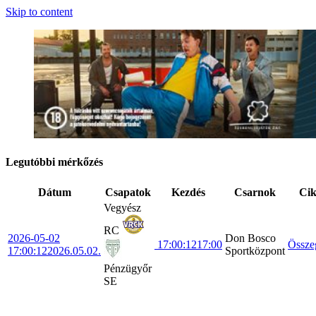
Skip to content
Legutóbbi mérkőzés
Dátum
Csapatok
Kezdés
Csarnok
Ci
Vegyész
RC
2026-05-02
Don Bosco
17:00:12
17:00
Össze
17:00:12
2026.05.02.
Sportközpont
Pénzügyőr
SE