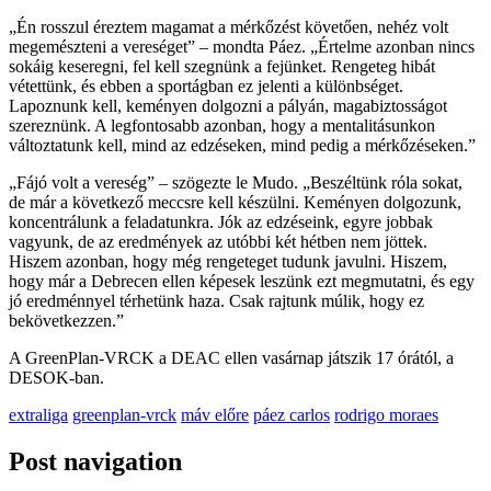
„Én rosszul éreztem magamat a mérkőzést követően, nehéz volt
megemészteni a vereséget” – mondta Páez. „Értelme azonban nincs
sokáig keseregni, fel kell szegnünk a fejünket. Rengeteg hibát
vétettünk, és ebben a sportágban ez jelenti a különbséget.
Lapoznunk kell, keményen dolgozni a pályán, magabiztosságot
szereznünk. A legfontosabb azonban, hogy a mentalitásunkon
változtatunk kell, mind az edzéseken, mind pedig a mérkőzéseken.”
„Fájó volt a vereség” – szögezte le Mudo. „Beszéltünk róla sokat,
de már a következő meccsre kell készülni. Keményen dolgozunk,
koncentrálunk a feladatunkra. Jók az edzéseink, egyre jobbak
vagyunk, de az eredmények az utóbbi két hétben nem jöttek.
Hiszem azonban, hogy még rengeteget tudunk javulni. Hiszem,
hogy már a Debrecen ellen képesek leszünk ezt megmutatni, és egy
jó eredménnyel térhetünk haza. Csak rajtunk múlik, hogy ez
bekövetkezzen.”
A GreenPlan-VRCK a DEAC ellen vasárnap játszik 17 órától, a
DESOK-ban.
extraliga
greenplan-vrck
máv előre
páez carlos
rodrigo moraes
Post navigation