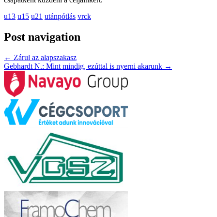
u13
u15
u21
utánpótlás
vrck
Post navigation
←
Zárul az alapszakasz
Gebhardt N.: Mint mindig, ezúttal is nyerni akarunk
→