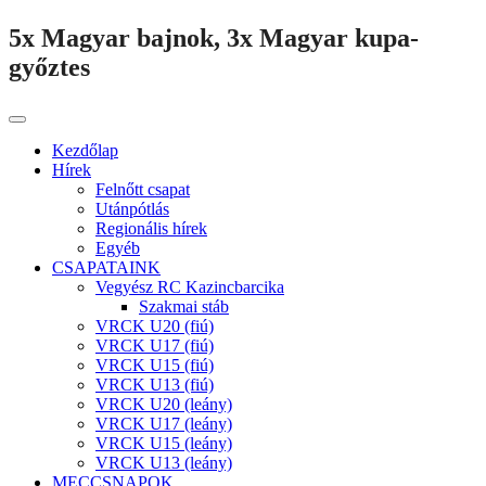
5x Magyar bajnok, 3x Magyar kupa-
győztes
Kezdőlap
Hírek
Felnőtt csapat
Utánpótlás
Regionális hírek
Egyéb
CSAPATAINK
Vegyész RC Kazincbarcika
Szakmai stáb
VRCK U20 (fiú)
VRCK U17 (fiú)
VRCK U15 (fiú)
VRCK U13 (fiú)
VRCK U20 (leány)
VRCK U17 (leány)
VRCK U15 (leány)
VRCK U13 (leány)
MECCSNAPOK