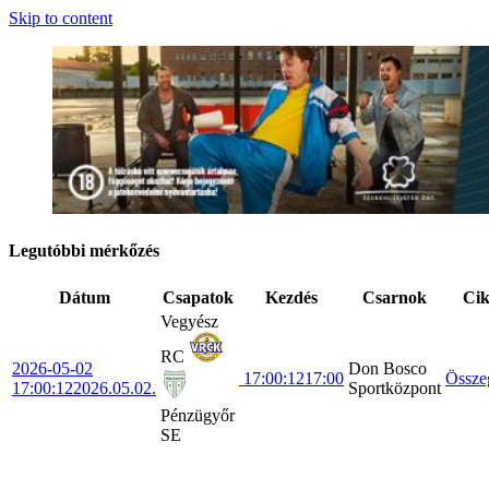
Skip to content
Legutóbbi mérkőzés
Dátum
Csapatok
Kezdés
Csarnok
Ci
Vegyész
RC
2026-05-02
Don Bosco
17:00:12
17:00
Össze
17:00:12
2026.05.02.
Sportközpont
Pénzügyőr
SE