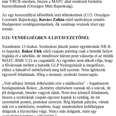
már VRCK-mezben, hiszen a MAFC által rendezett fordulón
bizonyíthatnak (Országos Mini Bajnokság).
Az egy korosztállyal idősebbek sem tétlenkednek (U15, Országos
Gyermek Bajnokság),
Kovács Zoltán
edző tanítványai szintén
Budapesten vendégszerepelnek, ők vasárnap vesznek részt egy
tornán.
U21: VENDÉGSÉGBEN A LISTAVEZETŐNÉL
Szombaton 13 órakor, Szolnokon játszik junior együttesünk NB II-
es bajnokit.
Bokor Elek
edző csapata jelenleg csak a hetedik helyet
foglalja el a tabellán, de mindössze három pont választja el az ötödik
MAFC-BME U21-es csapatától. Az együttes nem titkolt célja, hogy
a fővárosiak mellett a hatodik GLP Nyíregyházát is megelőzze,
ehhez a hátralévő mérkőzéseit meg kell nyernie. Nem ígérkezik
egyszerű feladatnak, főleg a mostani, szolnoki összecsapás.
„Volt néhány hetünk felkészülni erre a találkozóra” – fogalmazott
honlapunknak Bokor. „Kemény edzéseken vannak túl a srácok, de
jól dolgoztak, büszke vagyok rájuk. Nem lesz könnyű feladatunk,
hiszen a szolnokiak csupán egyszer kaptak ki ezidáig, de mi
szeretnénk pontot, pontokat szerezni. Rég léptünk pályára, vártuk
már ezt a mérkőzést, remélem, hogy mindenkiben kellőképpen
dolgozik a bizonyítási vágy. Nincs más dolgunk, mint egy
csapatként küzdeni a céljainkért.”