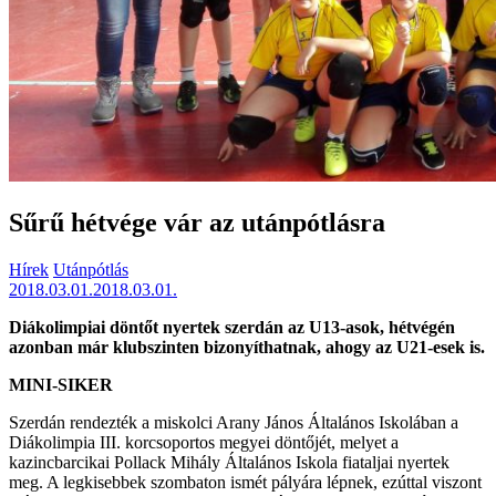
Sűrű hétvége vár az utánpótlásra
Hírek
Utánpótlás
2018.03.01.
2018.03.01.
Diákolimpiai döntőt nyertek szerdán az U13-asok, hétvégén
azonban már klubszinten bizonyíthatnak, ahogy az U21-esek is.
MINI-SIKER
Szerdán rendezték a miskolci Arany János Általános Iskolában a
Diákolimpia III. korcsoportos megyei döntőjét, melyet a
kazincbarcikai Pollack Mihály Általános Iskola fiataljai nyertek
meg. A legkisebbek szombaton ismét pályára lépnek, ezúttal viszont