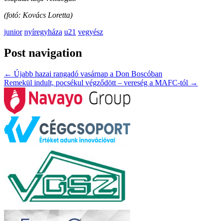
(fotó: Kovács Loretta)
junior
nyíregyháza
u21
vegyész
Post navigation
←
Újabb hazai rangadó vasárnap a Don Boscóban
Remekül indult, pocsékul végződött – vereség a MAFC-tól
→