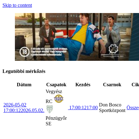
Skip to content
Legutóbbi mérkőzés
Dátum
Csapatok
Kezdés
Csarnok
Ci
Vegyész
RC
2026-05-02
Don Bosco
17:00:12
17:00
Össze
17:00:12
2026.05.02.
Sportközpont
Pénzügyőr
SE