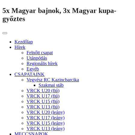
5x Magyar bajnok, 3x Magyar kupa-
győztes
Kezdőlap
Hírek
Felnőtt csapat
Utánpótlás
Regionális hírek
Egyéb
CSAPATAINK
Vegyész RC Kazincbarcika
Szakmai stáb
VRCK U20 (fiú)
VRCK U17 (fiú)
VRCK U15 (fiú)
VRCK U13 (fiú)
VRCK U20 (leány)
VRCK U17 (leány)
VRCK U15 (leány)
VRCK U13 (leány)
MECCSNAPOK