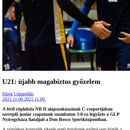
U21: újabb magabiztos győzelem
Hírek
Utánpótlás
2021.11.06.
2021.11.09.
A férfi röplabda NB II alapszakaszának C-csoportjában
szereplő junior csapatunk szombaton 3-0-ra legyőzte a GLP
Nyíregyháza fiataljait a Don Bosco Sportközpontban.
A zsinórban harmadik sikerét arató fiataljaink ezúttal sem bízták a