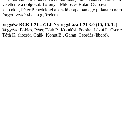
véletlenre a dolgokat: Toronyai Miklós és Batári Csabával a
kispadon, Péter Benedekkel a kezdő csapatban egy pillanatra nem
forgott veszélyben a győzelem.
Vegyész RCK U21 – GLP Nyíregyháza U21 3-0 (10, 10, 12)
Vegyész: Földes, Péter, Tóth P., Komlósi, Fecske, Lévai L. Csere:
Tóth K. (liberó), Gálik, Kohut B., Garan, Csordás (liberó).